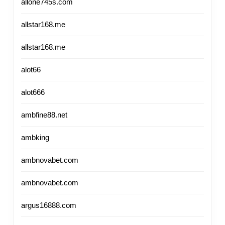
allone745s.com
allstar168.me
allstar168.me
alot66
alot666
ambfine88.net
ambking
ambnovabet.com
ambnovabet.com
argus16888.com