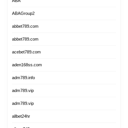
ABA
ABAGroup2
abbet789.com
abbet789.com
acebet789.com
aden168ss.com
adm789.info
adm789.vip
adm789.vip
allbet24hr