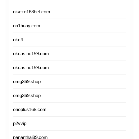
niseko168bet.com
no1huay.com
okc4
okcasino159.com
okcasino159.com
omg369.shop
omg369.shop
onoplus168.com
p2vvip
pananthai99.com