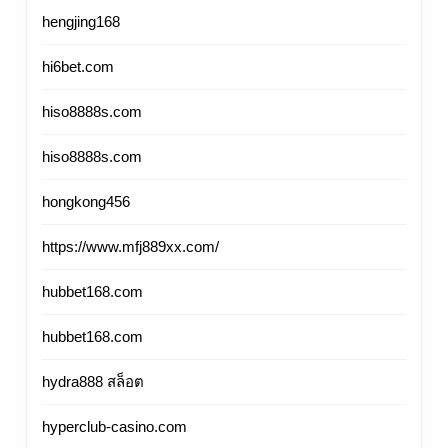
hengjing168
hi6bet.com
hiso8888s.com
hiso8888s.com
hongkong456
https://www.mfj889xx.com/
hubbet168.com
hubbet168.com
hydra888 สล็อต
hyperclub-casino.com