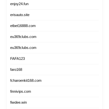
enjoy24.fun
erisauto.site
etbet16888.com
eu369clubs.com
eu369clubs.com
FAFA123
faro168
fcharoenkit168.com
finnivips.com
fiwdee.win