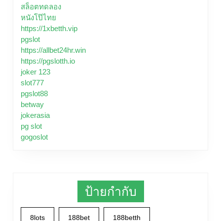
สล็อตทดลอง
หนังโป๊ไทย
https://1xbetth.vip
pgslot
https://allbet24hr.win
https://pgslotth.io
joker 123
slot777
pgslot88
betway
jokerasia
pg slot
gogoslot
ป้ายกำกับ
8lots
188bet
188betth