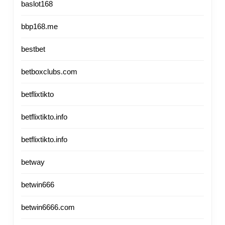
baslot168
bbp168.me
bestbet
betboxclubs.com
betflixtikto
betflixtikto.info
betflixtikto.info
betway
betwin666
betwin6666.com