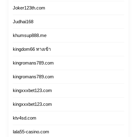
Joker123th.com
Judhai168
khumsup888.me
kingdom66 ทางเข้า
kingromans789.com
kingromans789.com
kingxxxbet123.com
kingxxxbet123.com
ktv4sd.com
lala55-casino.com