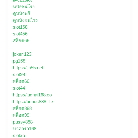
หนังชนโรง
ดูหนังฟรี
ดูหนังชนโรง
slot168
slot456
สล็อต66
joker 123
pg168
https://jin55.net
slot99
สล็อต66
slot44
https://judhai168.co
https://bonus888.life
สล็อต888
สล็อต99
pussy888
บาคาร่า168
slotxo