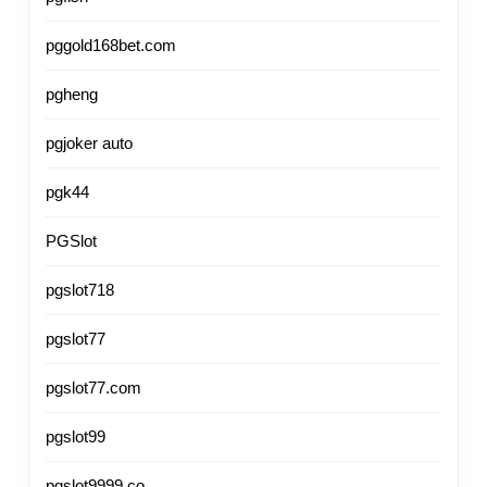
pggold168bet.com
pgheng
pgjoker auto
pgk44
PGSlot
pgslot718
pgslot77
pgslot77.com
pgslot99
pgslot9999.co