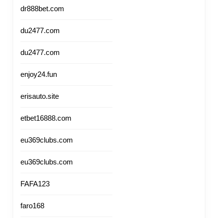
dr888bet.com
du2477.com
du2477.com
enjoy24.fun
erisauto.site
etbet16888.com
eu369clubs.com
eu369clubs.com
FAFA123
faro168