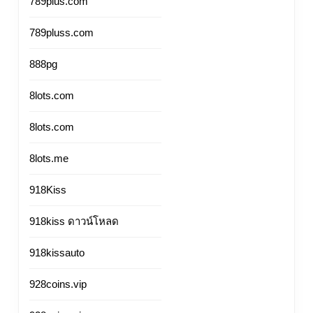
789plus.com
789pluss.com
888pg
8lots.com
8lots.com
8lots.me
918Kiss
918kiss ดาวน์โหลด
918kissauto
928coins.vip