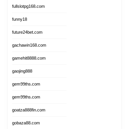
fullslotpg168.com
funny18
future24bet.com
gachawin168.com
gamehit8888.com
gaojing888
gem99ths.com
gem99ths.com
goatza888fin.com
gobaza88.com