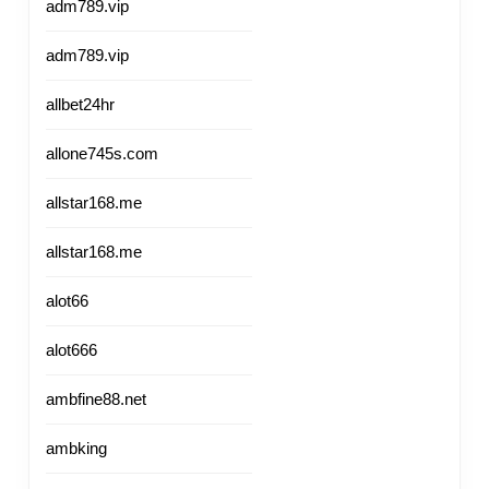
adm789.vip
adm789.vip
allbet24hr
allone745s.com
allstar168.me
allstar168.me
alot66
alot666
ambfine88.net
ambking