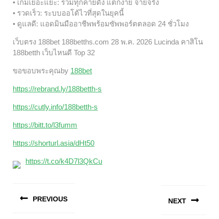
• เกมเยอะแยะ: รวมทุกค่ายดัง แตกง่าย จ่ายจริง
• รวดเร็ว: ระบบออโต้ไวที่สุดในยุคนี้
• ดูแลดี: แอดมินมืออาชีพพร้อมซัพพอร์ตตลอด 24 ชั่วโมง
เว็บตรง 188bet 188betths.com 28 พ.ค. 2026 Lucinda คาสิโน
188betth เว็บไหนดี Top 32
ขอขอบพระคุณby
188bet
https://rebrand.ly/188betth-s
https://cutly.info/188betth-s
https://bitt.to/l3fumm
https://shorturl.asia/dHt50
https://t.co/k4D7l3QkCu
Previous
แนะแนว
Nex
post:
pos
PREVIOUS
เรื่อง
NEXT