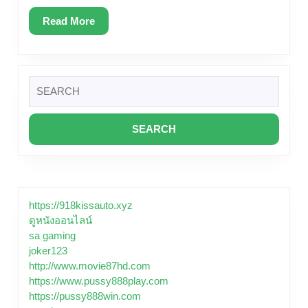
ง่าย
188bet
Read
Read More
สล็อต
More
เว็บ
แตก
ที่
ง่าย
ทำให้
Search
โบนัส
มือ
for:
ใหญ่
ใหม่
โปร
กลาย
โม
เป็น
ชั่น
เซียน
เพียบ
ใน
https://918kissauto.xyz
ดูหนังออนไลน์
สำหรับ
คืน
sa gaming
สาย
เดียว
joker123
ปั่น
13
http://www.movie87hd.com
https://www.pussy888play.com
ใหม่
OCT
https://pussy888win.com
ล่าสุด
68