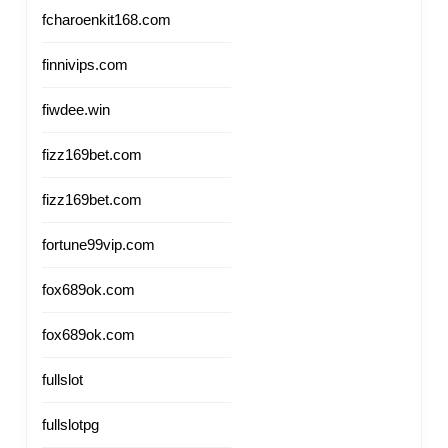
fcharoenkit168.com
finnivips.com
fiwdee.win
fizz169bet.com
fizz169bet.com
fortune99vip.com
fox689ok.com
fox689ok.com
fullslot
fullslotpg