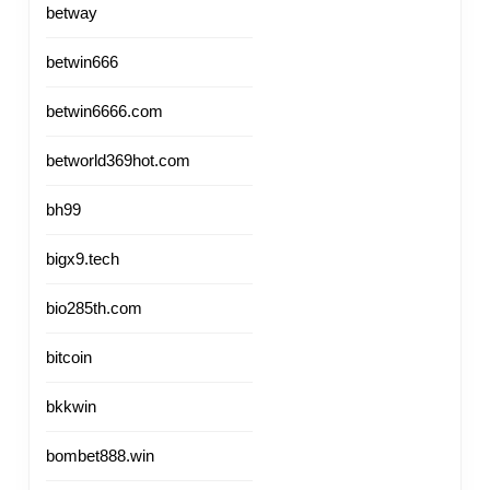
betway
betwin666
betwin6666.com
betworld369hot.com
bh99
bigx9.tech
bio285th.com
bitcoin
bkkwin
bombet888.win