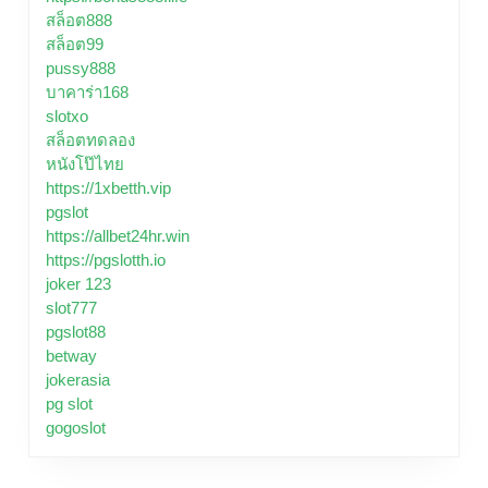
สล็อต888
สล็อต99
pussy888
บาคาร่า168
slotxo
สล็อตทดลอง
หนังโป๊ไทย
https://1xbetth.vip
pgslot
https://allbet24hr.win
https://pgslotth.io
joker 123
slot777
pgslot88
betway
jokerasia
pg slot
gogoslot