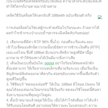
เป็นโบนัสหรือเครดิตฟรีมอบให้เสมอ ความใส่ใจระดับนี้แหละที่
ทำให้ใครๆก็ง่ายดายมากย้ายค่าย
เคล็ดวิธีปั่นสล็อตให้แตกยับที่ 188betth ฉบับเซียนตัวจริง
การเล่นสล็อตไม่ใช่แค่ผู้กระทำดสปินไปวันๆนะคะ ถ้าอยากได้
ผลกำไรเข้ากระเป๋าแบบย้ำๆควรจะมีเคล็ดลับกันหน่อย!
1. เลือกเกมที่มีค่า RTP 96% ขึ้นไป: ก่อนที่จะเริ่มเล่น ลอง
เข้าไปเช็คมองสักนิดว่าเกมนั้นๆมีอัตราการชำระเงินคืน (RTP)
เยอะแค่ไหน ซึ่งที่ 188bet มีเกมประสิทธิภาพสูงที่มีค่านี้สูง
มากมาย ทำให้ช่องทางได้เงินมีมากยิ่งกว่าเสีย
2. เดินเงินแบบขั้นบันได:
pgslot
อย่าใจร้อนใส่หมดหน้าตัก
ตั้งแต่ตาแรก ให้เริ่มจากเบทเล็กๆเพื่อวอร์มระบบ เมื่อเริ่มเห็น
สัญลักษณ์พิเศษออกมาติดๆกัน ค่อยขยับเบทมากขึ้นเพื่อรับตัว
คูณที่ใหญ่ขึ้น
3. ใช้ฟีพบร์ “ทดลองเล่นฟรี” ให้เป็น: 188bet มีโหมด Demo ให้
คุณได้ลองเล่นเกมใหม่ๆก่อนใช้เงินจริง ทดลองใช้โหมดนี้ค้นหา
จังหวะของเกมที่คุณถูกใจดูค่ะ
4. ตั้งเป้าหมายแล้วหยุดให้เป็น: เมื่อได้กำไรดังที่อยากได้แล้ว
ให้รีบถอนโดยทันที อย่าปล่อยให้ความละโมบครอบงำ ความ