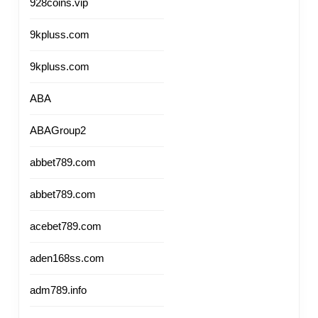
928coins.vip
9kpluss.com
9kpluss.com
ABA
ABAGroup2
abbet789.com
abbet789.com
acebet789.com
aden168ss.com
adm789.info