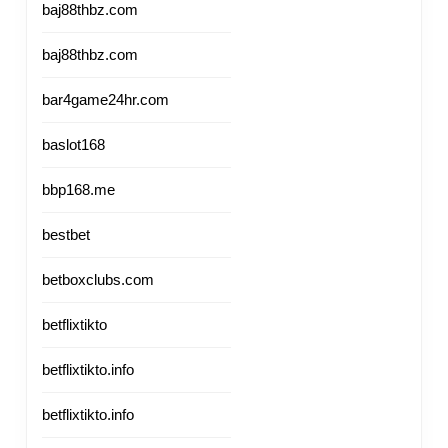
baj88thbz.com
baj88thbz.com
bar4game24hr.com
baslot168
bbp168.me
bestbet
betboxclubs.com
betflixtikto
betflixtikto.info
betflixtikto.info