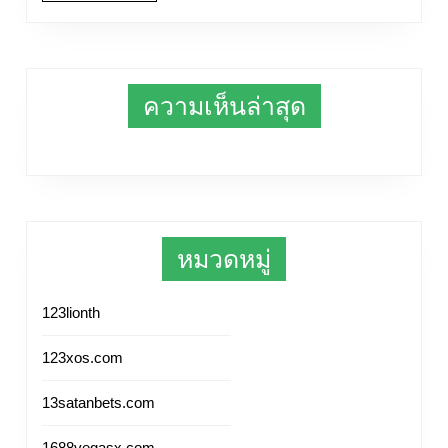
ความเห็นล่าสุด
หมวดหมู่
123lionth
123xos.com
13satanbets.com
1688vegasx.com