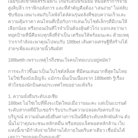
เฉยๆแต่เขาคัดสรรเฉพาะ เกมระดับพรีเมียม ที่มีอัตราการจ่าย
สูงลิบลิ่ว กราฟิกอลังการ และที่สำคัญคือต้อง “เล่นง่าย” ไม่สลับ
ซับซ้อน เหมาะสมกับไลฟ์สไตล์คนรุ่นหลังที่ชอบความเร็วและ
ความคุ้มราคา คนไหนที่เบื่อกับการเล่นเว็บไซต์เล็กๆที่มีเกมให้
เลือกน้อย หรือถอนเงินทีไรจำเป็นต้องลุ้นตัวโก่ง บอกเลยว่ามา
หยุดป้ายที่นี่คือจบทุกสิ่งที่จำเป็น เตรียมให้พร้อมนะคะ ด้วยเหตุ
ว่าเรากำลังจะพาคุณไปพบกับ 188bet เส้นทางเศรษฐีที่สร้างได้
ง่ายๆเพียงแค่ปลายนิ้วสัมผัส!
188betth เพราะเหตุไรถึงชนะใจคนไทยแบบอยู่หมัด?
การจะก้าวขึ้นมาเป็นเว็บไซต์สล็อต ที่มีคนเล่นมากที่สุดในไทย
ไม่ใช่เรื่องบังเอิญจ้ะ แม้กระนั้นเป็นเนื่องจาก 188betth รู้เรื่อง
หัวใจของนักปั่นคนประเทศไทยอย่างแท้จริง
1. ความยั่งยืนระดับเอเชีย
188bet ไม่ใช่เว็บที่พึ่งจะเปิดใหม่เมื่อวานนะคะ แต่เป็นแบรนด์
ระดับสากลที่มีใบเซอร์ฯ รับประกันความปลอดภัยครบถ้วน
บริบูรณ์ ความมั่นคงยั่งยืนทางการเงินนี่คือระดับหลักพันล้าน ดัง
นั้นไม่ว่าคุณจะชนะหลักหมื่น หรือสอยแจ็คพอตหลักล้าน เว็บ
แห่งนี้เขามีกำลังจ่ายให้ท่านได้ภายในพริบตาเดียว เชื่อมั่นได้
เลยว่า “ทุกยอดเป็นของแท้”