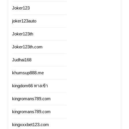
Joker123
joker123auto
Joker123th
Joker123th.com
Judhai168
khumsup888.me
kingdom66 ทางเข้า
kingromans789.com
kingromans789.com
kingxxxbet123.com