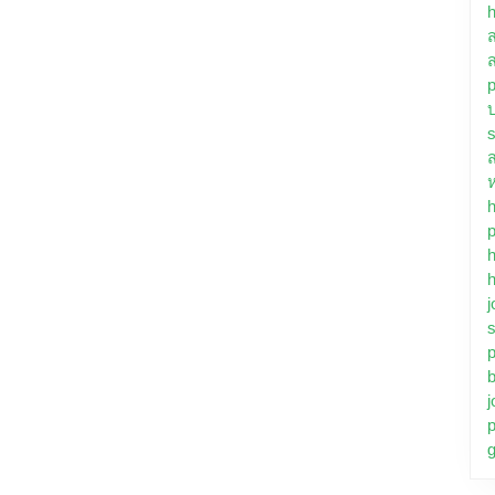
ใหม่
h
live22slot
เครดิต
ฟรี
s
Top
80
h
p
by
h
Vania
h
j
เว็บ
s
สล็อต
live22slot.xyz
j
p
10
พฤษภาคม