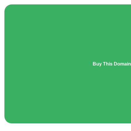
Skip
to
content
Skip
to
content
Buy This Domai