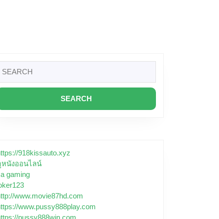
Search
or:
ttps://918kissauto.xyz
ดูหนังออนไลน์
sa gaming
joker123
http://www.movie87hd.com
https://www.pussy888play.com
https://pussy888win.com