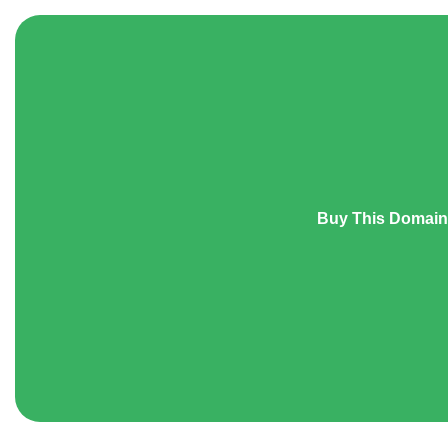
Skip
to
content
Skip
to
content
Buy This Domai