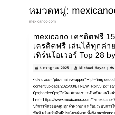
หมวดหมู่:
mexicano
mexicanoo.com
mexicano เครดิตฟรี 
เครดิตฟรี เล่นได้ทุกค่
เทิร์นโอเวอร์ Top 28 b
4
Mich
4 กรกฎาคม 2025
Michael Hayes
|
|
กรกฎาคม
Haye
2025
<div class="pbs-main-wrapper"><p><img decodin
content/uploads/2025/03/BTNEW_Roll99.jpg" styl
0px;border:0px;"/>ในสมัยของการเดิมพันออนไลน์ที่
href="https://www.mexicanoo.com/">mexicano</a
บริการที่ครอบคลุมทุกจำพวกเกม พร้อมระบบการใช้แ
ทันที พร้อมรับสิทธิประโยชน์มาก ทั้งยัง mexican