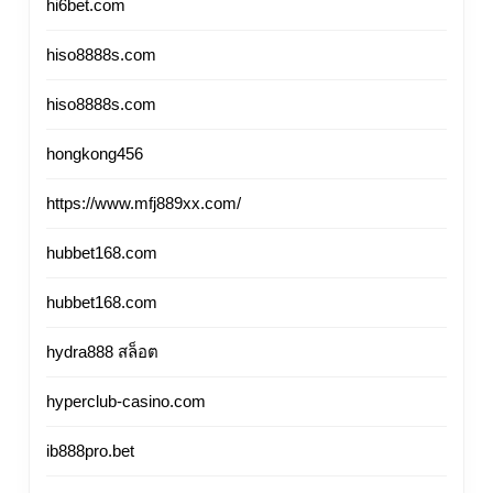
hi6bet.com
hiso8888s.com
hiso8888s.com
hongkong456
https://www.mfj889xx.com/
hubbet168.com
hubbet168.com
hydra888 สล็อต
hyperclub-casino.com
ib888pro.bet