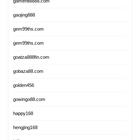
gamehit8888.com
gaojing888
gem99ths.com
gem99ths.com
goatza888fin.com
gobaza88.com
golden456
gowingo88.com
happy168
hengjing168