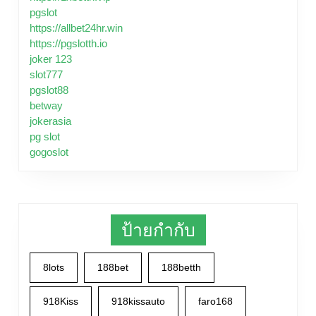
pgslot
https://allbet24hr.win
https://pgslotth.io
joker 123
slot777
pgslot88
betway
jokerasia
pg slot
gogoslot
ป้ายกำกับ
8lots
188bet
188betth
918Kiss
918kissauto
faro168