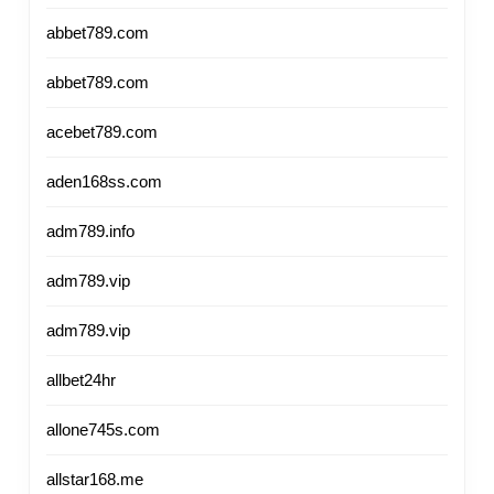
abbet789.com
abbet789.com
acebet789.com
aden168ss.com
adm789.info
adm789.vip
adm789.vip
allbet24hr
allone745s.com
allstar168.me