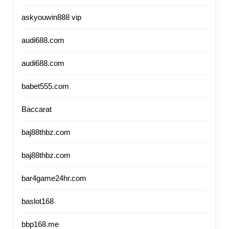
askyouwin888 vip
audi688.com
audi688.com
babet555.com
Baccarat
baj88thbz.com
baj88thbz.com
bar4game24hr.com
baslot168
bbp168.me