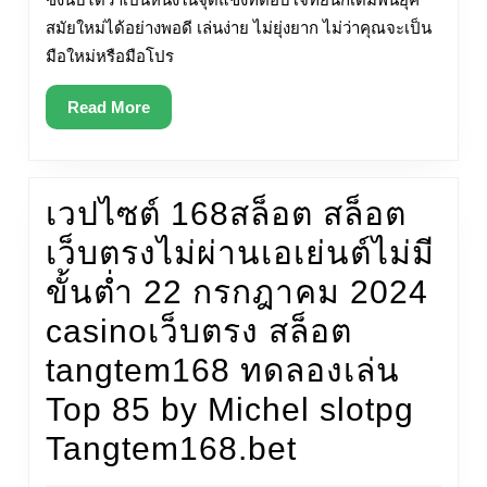
ลุ้น
สมัยใหม่ได้อย่างพอดี เล่นง่าย ไม่ยุ่งยาก ไม่ว่าคุณจะเป็น
โชค
มือใหม่หรือมือโปร
ใหญ่
Read
Read More
ถอน
More
ง่าย
ได้
เวปไซต์ 168สล็อต สล็อต
เงิน
เว็บตรงไม่ผ่านเอเย่นต์ไม่มี
ไว
ขั้นต่ำ 22 กรกฎาคม 2024
ทาง
casinoเว็บตรง สล็อต
เข้า
tangtem168 ทดลองเล่น
สล็อต
Top 85 by Michel slotpg
pgslot168
เวป
Tangtem168.bet
เล่น
ไซต์