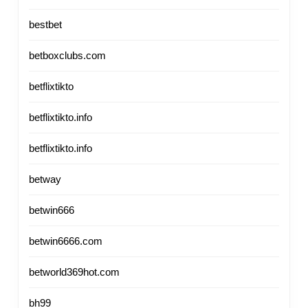
bestbet
betboxclubs.com
betflixtikto
betflixtikto.info
betflixtikto.info
betway
betwin666
betwin6666.com
betworld369hot.com
bh99