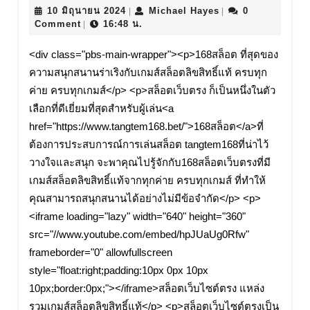
10
Michael
10 มิถุนายน 2024
Michael Hayes
0
เกม
|
|
168สล็อต
มิถุนายน
Hayes
Comment
16:48 น.
|
ฟินๆ
2024
สล็อต
<div class="pbs-main-wrapper"><p>168สล็อต ที่สุดของ
ได้
เว็บ
ความสนุกสนานร่าเริงกับเกมส์สล็อตลิขสิทธิ์แท้ ครบทุก
24
ค่าย ครบทุกเกมส์</p> <p>สล็อตเว็บตรง ก็เป็นหนึ่งในตัว
ตรง
เลือกที่ดีเยี่ยมที่สุดสำหรับผู้เล่น<a
ช.ม.
ไม่
href="https://www.tangtem168.bet/">168สล็อต</a>ที่
Top
ผ่าน
ต้องการประสบการณ์การเล่นสล็อต tangtem168ที่น่าไว้
13
วางใจและสนุก จะพาคุณไปรู้จักกับ168สล็อตเว็บตรงที่มี
เอเย่นต์
เกมส์สล็อตลิขสิทธิ์แท้จากทุกค่าย ครบทุกเกมส์ ที่ทำให้
by
ไม่มี
คุณสามารถสนุกสนานได้อย่างไม่มีข้อจำกัด</p> <p>
Rachele
<iframe loading="lazy" width="640" height="360"
ขั้น
src="//www.youtube.com/embed/hpJUaUg0Rfw"
tangtem168.sho
ต่ำ
frameborder="0" allowfullscreen
11
22
style="float:right;padding:10px 0px 10px
มิถุนายน
10px;border:0px;"></iframe>สล็อตเว็บไซต์ตรง แหล่ง
กรกฎาคม
รวมเกมส์สล็อตลิขสิทธิ์แท้</p> <p>สล็อตเว็บไซต์ตรงเป็น