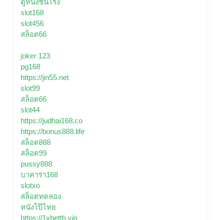
ดูหนังชนโรง
slot168
slot456
สล็อต66
joker 123
pg168
https://jin55.net
slot99
สล็อต66
slot44
https://judhai168.co
https://bonus888.life
สล็อต888
สล็อต99
pussy888
บาคาร่า168
slotxo
สล็อตทดลอง
หนังโป๊ไทย
https://1xbetth.vip