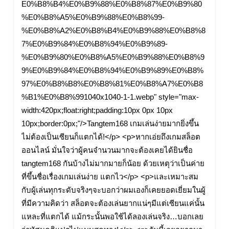
สล็อต
E0%B8%B4%E0%B9%88%E0%B8%87%E0%B9%80
เว็บ
%E0%B8%A5%E0%B9%88%E0%B8%99-
%E0%B8%A2%E0%B8%B4%E0%B9%88%E0%B8%8
ตรง
7%E0%B9%84%E0%B8%94%E0%B9%89-
แท้
%E0%B9%80%E0%B8%A5%E0%B9%88%E0%B8%9
9%E0%B9%84%E0%B8%94%E0%B9%89%E0%B8%
แตก
97%E0%B8%B8%E0%B8%81%E0%B8%A7%E0%B8
ง่าย
%B1%E0%B8%991040x1040-1-1.webp" style="max-
กา
width:420px;float:right;padding:10px 0px 10px
10px;border:0px;"/>Tangtem168 เกมเล่นง่ายมากยิ่งขึ้น
รัน
ไม่ต้องเป็นเซียนก็แตกได้!</p> <p>หากเอ่ยถึงเกมสล็อต
ตี
ออนไลน์ มั่นใจว่าผู้คนจำนวนมากจะต้องเคยได้ยินชื่อ
tangtem168 กันบ้างไม่มากมายก็น้อย ด้วยเหตุว่าเป็นค่าย
รางวัล
ที่ขึ้นชื่อเรื่องเกมเล่นง่าย แตกไว</p> <p>และเหมาะสม
ทุก
กับผู้เล่นทุกระดับจริงๆจะบอกว่าผมเองก็เคยยอดเยี่ยมในผู้
วัน
ที่มีความคิดว่า สล็อตจะต้องเล่นยากแน่ๆมีแต่เซียนแค่นั้น
แหละที่แตกได้ แม้กระนั้นพอใช้ได้ลองเล่นจริง…บอกเลย
วัน