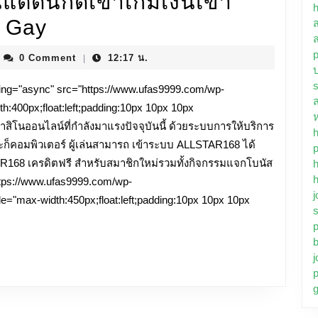
แต่ดันกดเข้าเกมเงินเข้า
h
ALLSTAR168
y Gay
สมัคร
chael
0 Comment
12:17 น.
|
yes
2
s
ng="async" src="https://www.ufas9999.com/wp-
September
th:400px;float:left;padding:10px 10px 10px
ALLSTAR168
ิโนออนไลน์ที่กำลังมาแรงปัจจุบันนี้ ด้วยระบบการให้บริการ
h
อและก็คอมพิวเตอร์ ผู้เล่นสามารถ เข้าระบบ ALLSTAR168 ได้
p
เข้า
AR168 เครดิตฟรี สำหรับสมาชิกใหม่รวมทั้งกิจกรรมแจกโบนัส
h
สู่
h
ttps://www.ufas9999.com/wp-
j
ระบบ
e="max-width:450px;float:left;padding:10px 10px 10px
s
กำลัง
จะ
j
p
นอน
แต่