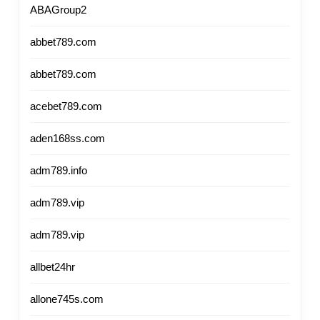
ABAGroup2
abbet789.com
abbet789.com
acebet789.com
aden168ss.com
adm789.info
adm789.vip
adm789.vip
allbet24hr
allone745s.com