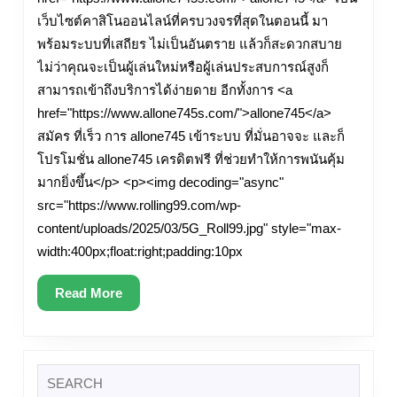
โพสต์
เว็บไซต์คาสิโนออนไลน์ที่ครบวงจรที่สุดในตอนนี้ มา
อัตโนมัติ
พร้อมระบบที่เสถียร ไม่เป็นอันตราย แล้วก็สะดวกสบาย
ไป
ไม่ว่าคุณจะเป็นผู้เล่นใหม่หรือผู้เล่นประสบการณ์สูงก็
สามารถเข้าถึงบริการได้ง่ายดาย อีกทั้งการ <a
ยัง
href="https://www.allone745s.com/">allone745</a>
โซ
สมัคร ที่เร็ว การ allone745 เข้าระบบ ที่มั่นอาจจะ และก็
เชีย
โปรโมชั่น allone745 เครดิตฟรี ที่ช่วยทำให้การพนันคุ้ม
มากยิ่งขึ้น</p> <p><img decoding="async"
ล
src="https://www.rolling99.com/wp-
ที่
content/uploads/2025/03/5G_Roll99.jpg" style="max-
width:400px;float:right;padding:10px
ต้องการ
รองรับ
Read
Read More
More
หลาย
แพลตฟอร์ม
Search
ทั้ง
for: