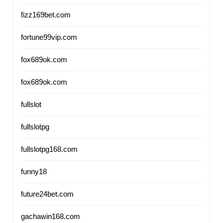
fizz169bet.com
fortune99vip.com
fox689ok.com
fox689ok.com
fullslot
fullslotpg
fullslotpg168.com
funny18
future24bet.com
gachawin168.com