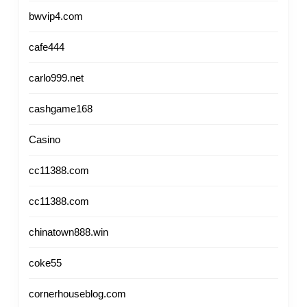
bwvip4.com
cafe444
carlo999.net
cashgame168
Casino
cc11388.com
cc11388.com
chinatown888.win
coke55
cornerhouseblog.com