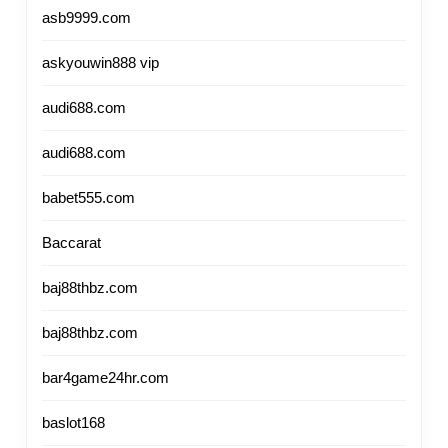
asb9999.com
askyouwin888 vip
audi688.com
audi688.com
babet555.com
Baccarat
baj88thbz.com
baj88thbz.com
bar4game24hr.com
baslot168