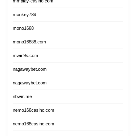
mmplay-casino.com
monkey789
mono1688
mono16888.com
mwin9s.com
nagawaybet.com
nagawaybet.com
nbwin.me
nemo168casino.com
nemo168casino.com