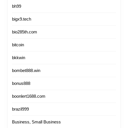
bh99
bigx9.tech
bio285th.com
bitcoin
bkkwin
bombet888.win
bonus888
boonlert1688.com
brazil999
Business, Small Business