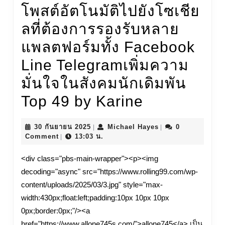
โพสต์อัตโนมัติไปยังโซเชีย
ลที่ต้องการรองรับหลาย
แพลตฟอร์มทั้ง Facebook
Line Telegramเพิ่มความ
มั่นใจในสังคมนักเดิมพัน
allone745
Top 49 by Karine
13
30
Michael
30 กันยายน 2025
Michael Hayes
0
|
|
September
กันยายน
Hayes
Comment
13:03 น.
|
2025
allone745
<div class="pbs-main-wrapper"><p><img
เครดิต
decoding="async" src="https://www.rolling99.com/wp-
content/uploads/2025/03/3.jpg" style="max-
ฟรี
width:430px;float:left;padding:10px 10px 10px
สร้าง
0px;border:0px;"/><a
href="https://www.allone745s.com/">allone745</a> เป็น