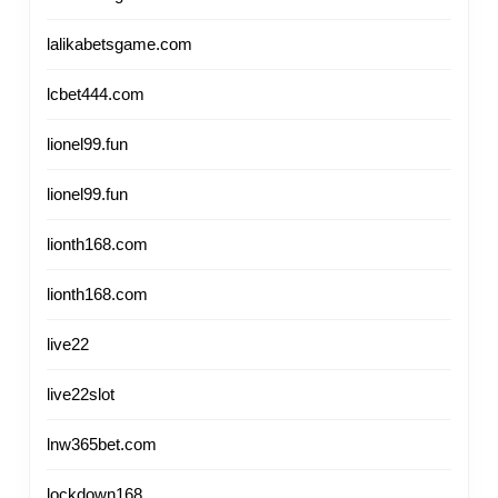
lalikabetsgame.com
lcbet444.com
lionel99.fun
lionel99.fun
lionth168.com
lionth168.com
live22
live22slot
lnw365bet.com
lockdown168