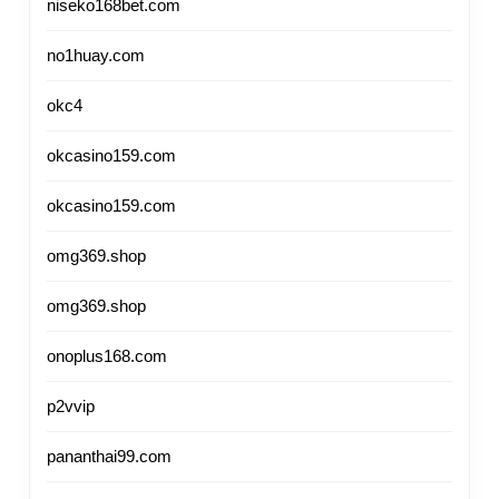
niseko168bet.com
no1huay.com
okc4
okcasino159.com
okcasino159.com
omg369.shop
omg369.shop
onoplus168.com
p2vvip
pananthai99.com