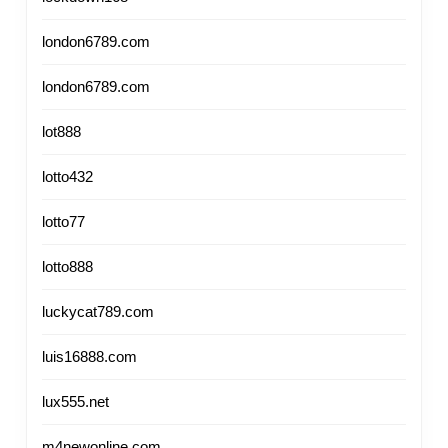
london6789.com
london6789.com
lot888
lotto432
lotto77
lotto888
luckycat789.com
luis16888.com
lux555.net
m4newonline.com