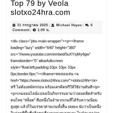
ตรง
Top 79 by Veola
ถึง
สล็อตxo
slotxo24hra.com
มือ
3
31
Michael
31 กรกฎาคม 2025
Michael Hayes
0
|
|
คุณ
July
กรกฎาคม
Hayes
Comment
1:09 น.
|
2025
สล็อตxo
25
<div class="pbs-main-wrapper"><p><iframe
ทำ
slotxo24hr
loading="lazy" width="640" height="360"
src="//www.youtube.com/embed/5uXYxjMy6gw"
กำไร
สล็อต
frameborder="0" allowfullscreen
ก้อน
ออนไลน์
style="float:left;padding:10px 10px 10px
โต
คุณภาพ
0px;border:0px;"></iframe>ทดลองเล่น <a
href="https://www.slotxo24hra.com/">slotxo24hr</a>
ได้
รัน
ฟรี ไม่ต้องสมัครก่อน พร้อมเครดิตฟรีให้ใช้งานทันที</p>
จริง
วงการ
<p>เกมออนไลน์แปลงเป็นกิจกรรมยามว่างยอดฮิตสำหรับ
คนไทย “สล็อต” คือหนึ่งในจำพวกเกมที่ได้รับความนิยม
Top
กว่า
สูงสุด แล้วก็ในบรรดาค่ายเกมทั้งสิ้น slotxo นับว่าเป็นหนึ่ง
23
10ปี