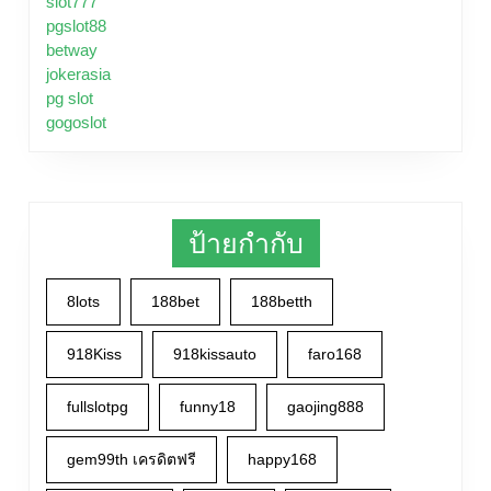
slot777
pgslot88
betway
jokerasia
pg slot
gogoslot
ป้ายกำกับ
8lots
188bet
188betth
918Kiss
918kissauto
faro168
fullslotpg
funny18
gaojing888
gem99th เครดิตฟรี
happy168