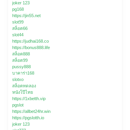
joker 123
pg168
https://jin55.net
slot99
สล็อต66
slot44
https://judhai168.co
https://bonus888.life
สล็อต888
สล็อต99
pussy888
บาคาร่า168
slotxo
สล็อตทดลอง
หนังโป๊ไทย
https://1xbetth.vip
pgslot
https://allbet24hr.win
https://pgslotth.io
joker 123