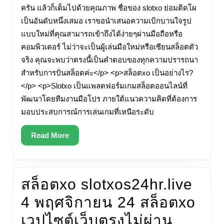
1
ครัน แล้วก็เต็มไปด้วยคุณภาพ ชื่อของ slotxo ย่อมติดโผ
ฟรี!
สลึง
เป็นอันดับหนึ่งเสมอ เราขอนำเสนอความเบิกบานใจรูป
Top
แบบใหม่ที่คุณสามารถเข้าถึงได้ง่ายๆผ่านมือถือหรือ
สมาชิก
คอมพิวเตอร์ ไม่ว่าจะเป็นผู้เล่นมือใหม่หรือเซียนสล็อตตัว
79
ใหม่
จริง คุณจะพบว่าตรงนี้เป็นคำตอบของทุกความปรารถนา
by
สำหรับการปั่นสล็อตค่ะ</p> <p>สล็อตxo เป็นอย่างไร?
รับ
</p> <p>Slotxo เป็นแพลตฟอร์มเกมสล็อตออนไลน์ที่
Veola
1,000
พัฒนาโดยทีมงานมือโปร ภายใต้แนวความคิดที่ต้องการ
slotxo24hr
ดาวน์โหลด
มอบประสบการณ์การเล่นเกมที่เหนือระดับ
สล็อต
Read
Read More
เอ็ก
More
โอ
สล็อตxo slotxos24hr.live
เวอร์ชั่น
4 พฤศจิกายน 24 สล็อตxo
ล่าสุด
เวปไซต์เว็บตรงไม่ผ่าน
ค่าย