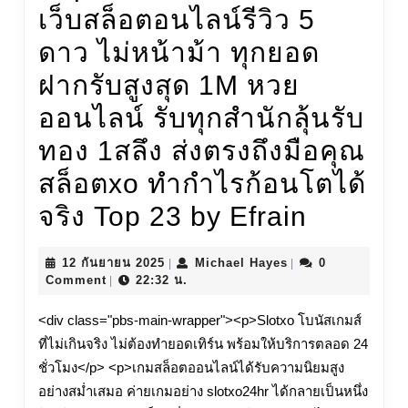
เว็บสล็อตอนไลน์รีวิว 5
ดาว ไม่หน้าม้า ทุกยอด
ฝากรับสูงสุด 1M หวย
ออนไลน์ รับทุกสำนักลุ้นรับ
ทอง 1สลึง ส่งตรงถึงมือคุณ
สล็อตxo ทำกำไรก้อนโตได้
สล็อตxo
จริง Top 23 by Efrain
slotxo2
12
Michael
12 กันยายน 2025
Michael Hayes
0
|
|
5
กันยายน
Hayes
Comment
22:32 น.
|
2025
Septem
<div class="pbs-main-wrapper"><p>Slotxo โบนัสเกมส์
slotxo2
ที่ไม่เกินจริง ไม่ต้องทำยอดเทิร์น พร้อมให้บริการตลอด 24
ชั่วโมง</p> <p>เกมสล็อตออนไลน์ได้รับความนิยมสูง
เว็บ
อย่างสม่ำเสมอ ค่ายเกมอย่าง slotxo24hr ได้กลายเป็นหนึ่ง