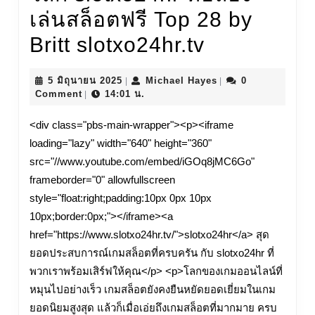
ติด
เล่นสล็อตฟรี Top 28 by
กระแส
Slotxo24hr
Britt slotxo24hr.tv
แตก
22
5
Michael
5 มิถุนายน 2025
Michael Hayes
0
สับ
|
|
ส.ค.
มิถุนายน
Hayes
Comment
14:01 น.
|
รับ
2025
68
<div class="pbs-main-wrapper"><p><iframe
ทรัพย์
สล็อตxo
loading="lazy" width="640" height="360"
ไม่
src="//www.youtube.com/embed/iGOq8jMC6Go"
แจก
frameborder="0" allowfullscreen
อั้น
ทอง
style="float:right;padding:10px 0px 10px
สล็อตxo
จริง
10px;border:0px;"></iframe><a
ทดลอง
href="https://www.slotxo24hr.tv/">slotxo24hr</a> สุด
ไม่
ยอดประสบการณ์เกมสล็อตที่ครบครัน กับ slotxo24hr ที่
เล่น
จกตา
พวกเราพร้อมเสิร์ฟให้คุณ</p> <p>โลกของเกมออนไลน์ที่
ก่อน
หมุนไปอย่างเร็ว เกมสล็อตยังคงยืนหยัดยอดเยี่ยมในเกม
มูลค่า
ยอดนิยมสูงสุด แล้วก็เมื่อเอ่ยถึงเกมสล็อตที่มากมาย ครบ
สมัคร