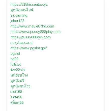
https://918kissauto.xyz
ดูหนังออนไลน์
sa gaming
joker123
http://www.movie87hd.com
https://www.pussy888play.com
https://pussy888win.com
sexybaccarat
https://www.pgslot.golf
pgslot
pg99
fullslot
live22slot
หนังชนโรง
ดูหนังฟรี
ดูหนังชนโรง
slot168
slot456
สล็อต66