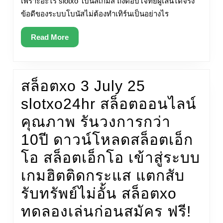
เพราะอะไร slotxo โบนัสเกมส์ ถึงตอบโจทย์ผู้เล่นได้จริง
สูงสุด
ข้อดีของระบบโบนัสไม่ต้องทำเทิร์นเป็นอย่างไร
1M
Read
Read More
หวย
More
ออนไลน
รับ
สล็อตxo 3 July 25
ทุก
slotxo24hr สล็อตออนไลน์
สำนัก
คุณภาพ รันวงการกว่า
ลุ้น
10ปี ดาวน์โหลดสล็อตเอ็ก
รับ
โอ สล็อตเอ็กโอ เข้าสู่ระบบ
ทอง
เกมฮิตติดกระแส แตกสับ
1สลึง
รับทรัพย์ไม่อั้น สล็อตxo
ส่ง
ทดลองเล่นก่อนสมัคร ฟรี!