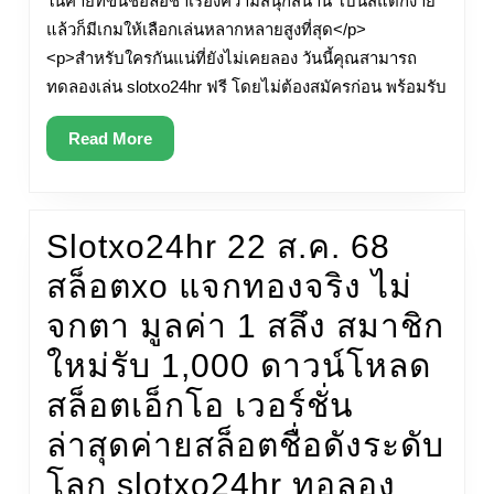
ในค่ายที่ขึ้นชื่อลือชาเรื่องความสนุกสนาน โบนัสแตกง่าย
by
ดาวน์โหลด
แล้วก็มีเกมให้เลือกเล่นหลากหลายสูงที่สุด</p>
<p>สำหรับใครกันแน่ที่ยังไม่เคยลอง วันนี้คุณสามารถ
Efrain
สล็อต
ทดลองเล่น slotxo24hr ฟรี โดยไม่ต้องสมัครก่อน พร้อมรับ
เอ็ก
Read
Read More
โอ
More
สล็อต
เอ็ก
Slotxo24hr 22 ส.ค. 68
โอ
สล็อตxo แจกทองจริง ไม่
เข้า
จกตา มูลค่า 1 สลึง สมาชิก
สู่
ใหม่รับ 1,000 ดาวน์โหลด
ระบบ
สล็อตเอ็กโอ เวอร์ชั่น
เกม
ล่าสุดค่ายสล็อตชื่อดังระดับ
ฮิต
โลก slotxo24hr ทอลอง