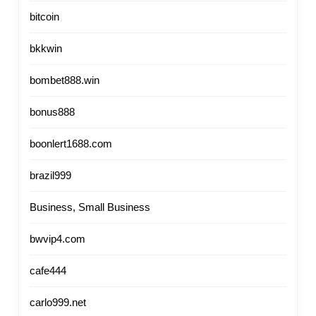
bitcoin
bkkwin
bombet888.win
bonus888
boonlert1688.com
brazil999
Business, Small Business
bwvip4.com
cafe444
carlo999.net