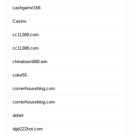
cashgame168
Casino
cc11388.com
cc11388.com
chinatown888.win
coke55
cornerhouseblog.com
cornerhouseblog.com
debet
dgb222hot.com