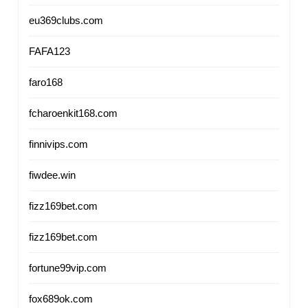
eu369clubs.com
FAFA123
faro168
fcharoenkit168.com
finnivips.com
fiwdee.win
fizz169bet.com
fizz169bet.com
fortune99vip.com
fox689ok.com