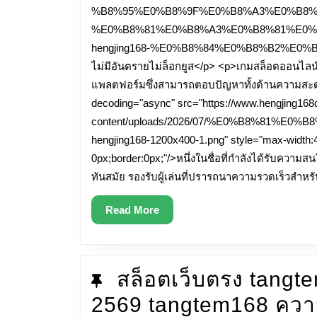
%B8%95%E0%B8%9F%E0%B8%A3%E0%B8%B
%E0%B8%81%E0%B8%A3%E0%B8%81%E0%B
hengjing168-%E0%B8%84%E0%B8%B2%E0%B8%AA/"
ไม่มีอันตรายไม่ล็อกยูส</p> <p>เกมสล็อตออนไลน์ไ
แพลตฟอร์มซึ่งสามารถตอบปัญหาทั้งด้านความสะด
decoding="async" src="https://www.hengjing16
content/uploads/2026/07/%E0%B8%81%E
hengjing168-1200x400-1.png" style="max-width:4
0px;border:0px;"/>หนึ่งในชื่อที่กำลังได้รับคว
ทันสมัย รองรับผู้เล่นที่ปรารถนาความรวดเร็วสำ
Read
Read More
More
สล็อตเว็บตรง tang
2569 tangtem168 ความพร