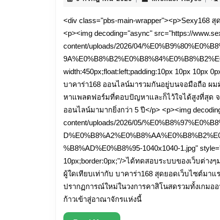
ร่า168
กรกฎาคม
Haye
2026
<div class="pbs-main-wrapper"><p>Sexy168 สุ
sexy168c.
<p><img decoding="async" src="https://www.s
29
content/uploads/2026/04/%E0%B9%80%
JUL
9A%E0%B8%B2%E0%B8%84%E0%B8%B2%E0%B
width:450px;float:left;padding:10px 10px 10px 0p
2569
บาคาร่า168 ออนไลน์มารวมกันอยู่บนจอมือถือ ผมมั
บา
หาแพลตฟอร์มที่ตอบปัญหาและก็ไว้ใจได้สูงที่สุ
ออนไลน์มามากยิ่งกว่า 5 ปี</p> <p><img decodi
คา
content/uploads/2026/05/%E0%B8%97%
ร่า168
D%E0%B8%A2%E0%B8%AA%E0%B8%B2%E
เปิด
%B8%AD%E0%B8%95-1040x1040-1.jpg" style="max
10px;border:0px;"/>ได้ทดสอบระบบของเว็บต่างๆมานั
โลก
ผู้ใดเทียบเท่ากับ บาคาร่า168 สุดยอดเว็บไซต์มาแ
เกม
ปรากฏการณ์ใหม่ในวงการคาสิโนสดรวมทั้งเกมออนไลน
ก้าวเข้าสู่อาณาจักรแห่งนี้
ไพ่