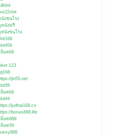
ullslot
ive22slot
หนังชนโรง
ูหนังฟรี
ดูหนังชนโรง
lot168
lot456
สล็อต66
oker 123
pg168
ttps://jin55.net
lot99
สล็อต66
lot44
ttps://judhai168.co
ttps://bonus888.life
สล็อต888
สล็อต99
pussy888