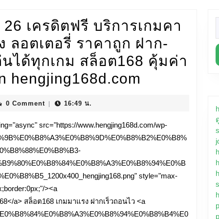
 26 เครดิตฟรี บริการเกมคา
f
ง ลอตเตอรี่ ราคาถูก ฝาก-
่นได้ทุกเกม สล็อต168 คุ้มค่า
สล็อต168
lan hengjing168d.com
1
hael
0 Comment
16:49 น.
|
h
สิงหาคม
es
ng="async" src="https://www.hengjing168d.com/wp-
26
E0%B8%9B%E0%B8%A3%E0%B8%9D%E0%B8%B2%E0%B8%
เครดิต
0%B8%88%E0%B8%B3-
ฟรี
B9%80%E0%B8%84%E0%B8%A3%E0%B8%94%E0%B
8%B5_1200x400_hengjing168.png" style="max-
บริการ
x;border:0px;"/><a
h
เกม
g168</a> สล็อต168 เกมมาแรง ฝากเร็วถอนไว <a
p
B9%80%E0%B8%84%E0%B8%A3%E0%B8%94%E0%B8%B4%E0
คา