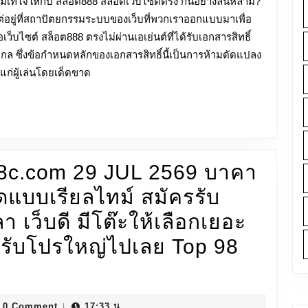
ตรง
ุ่มเทใจให้กับ สล็อต888 สล็อตเว็บไซต์ตรง กันอย่างล้นหลาม?
น้อย
ว แต่อยู่ที่สถาปัตยกรรมระบบของเว็บที่พวกเราออกแบบมาเพื่อ
2026
สมัคร
เว็บไซต์ สล็อต888 ตรงไม่ผ่านเอเย่นต์ที่ได้รับเอกสารสิทธิ์
ประส
ล ซึ่งข้อกำหนดหลักของเอกสารสิทธิ์นี้เป็นการห้ามดัดแปลง
ด่วน
เล่น
แก่ผู้เล่นโดยเด็ดขาด
กา
ยุค
รัน
ใหม่
ตี
ระบบ
กำไร
8c.com 29 JUL 2569 บาคา
เสถีย
หลัก
ดแบบเรียลไทม์ สมัครรับ
พร้อม
แสน
 เว็บดี มีโต๊ะให้เลือกเยอะ
เกม
tangtem168
 รับโปรใหญ่ไปเลย Top 98
ให้
ของ
เลือก
รางวัล
มากม
ael
0 Comment
17:33 น.
|