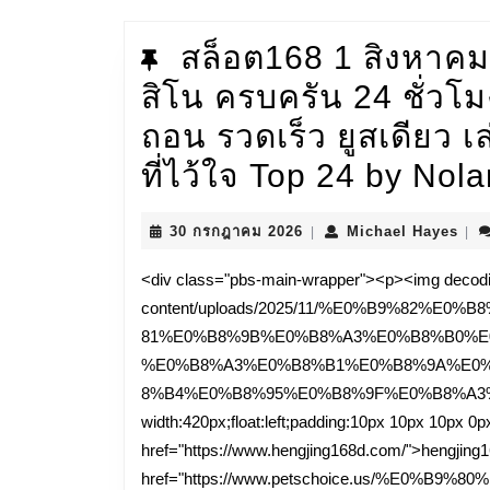
สล็อต168 1 สิงหาคม
สิโน ครบครัน 24 ชั่วโม
ถอน รวดเร็ว ยูสเดียว เล
ที่ไว้ใจ Top 24 by No
30
Mic
30 กรกฎาคม 2026
Michael Hayes
|
|
กรกฎาคม
Hay
2026
<div class="pbs-main-wrapper"><p><img decodi
content/uploads/2025/11/%E0%B9%82%
81%E0%B8%9B%E0%B8%A3%E0%B8%B0%E
%E0%B8%A3%E0%B8%B1%E0%B8%9A%E0%
8%B4%E0%B8%95%E0%B8%9F%E0%B8%A3%E0%B
width:420px;float:left;padding:10px 10px 10px 0p
href="https://www.hengjing168d.com/">hengjin
href="https://www.petschoice.us/%E0%