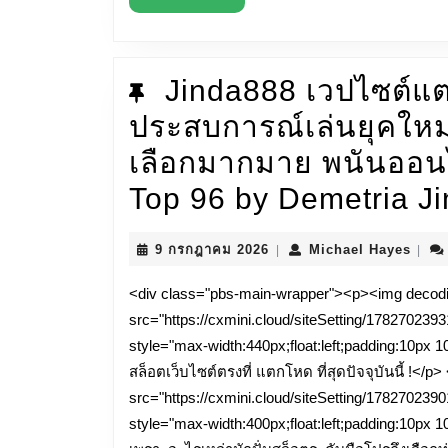
More
Jinda888 เวปไซต์แต
ประสบการณ์เล่นยุคใหม
เลือกมากมาย พนันออนไ
Top 96 by Demetria J
9
Mich
9 กรกฎาคม 2026
Michael Hayes
|
|
กรกฎาคม
Haye
2026
<div class="pbs-main-wrapper"><p><img decod
src="https://cxmini.cloud/siteSetting/178270
style="max-width:440px;float:left;padding:10px 
สล็อตเว็บไซต์ตรงที่ แตกโหด ที่สุดปัจจุบันนี้ !</
src="https://cxmini.cloud/siteSetting/1782702
style="max-width:400px;float:left;padding:10px 1