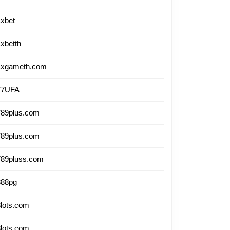
st
1xbet
1xbetth
1xgameth.com
77UFA
789plus.com
789plus.com
789pluss.com
888pg
8lots.com
8lots.com