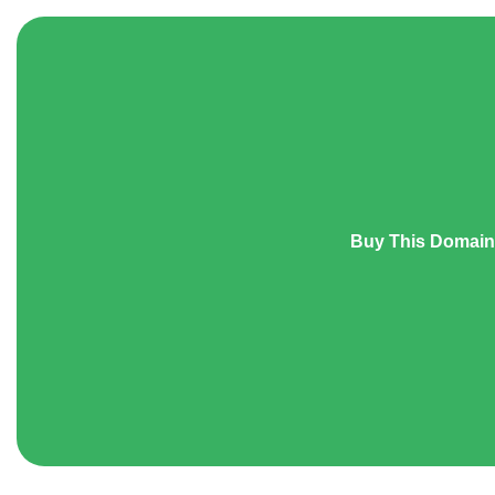
Skip
to
content
Skip
to
content
Buy This Domai