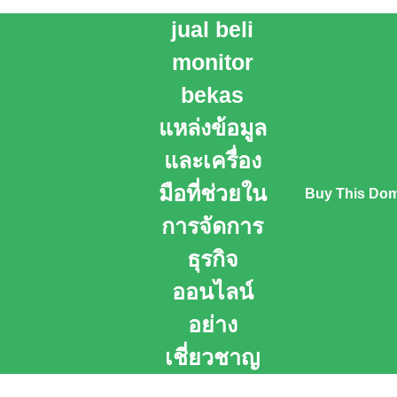
jual beli
monitor
bekas
แหล่งข้อมูล
และเครื่อง
มือที่ช่วยใน
n
Buy This Do
การจัดการ
ธุรกิจ
ออนไลน์
อย่าง
เชี่ยวชาญ