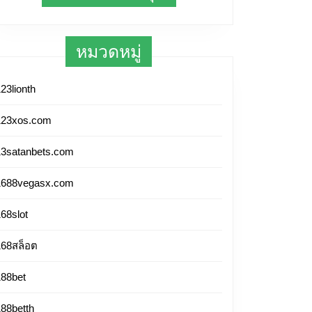
ลน์
หมวดหมู่
23lionth
ง
123xos.com
13satanbets.com
1688vegasx.com
68slot
tria
168สล็อต
8.asia
188bet
188betth