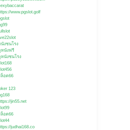
sexybaccarat
ttps://www.pgslot.golf
gslot
pg99
ullslot
ive22slot
หนังชนโรง
ูหนังฟรี
ดูหนังชนโรง
lot168
lot456
สล็อต66
oker 123
pg168
ttps://jin55.net
lot99
สล็อต66
lot44
ttps://judhai168.co