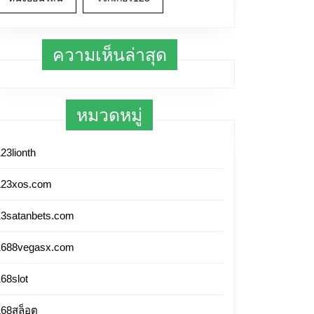
ความเห็นล่าสุด
หมวดหมู่
23lionth
123xos.com
13satanbets.com
1688vegasx.com
68slot
168สล็อต