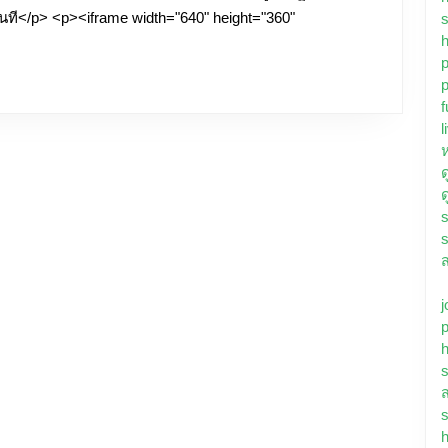
ที</p> <p><iframe width="640" height="360"
h
p
f
l
ด
s
s
j
h
s
s
h