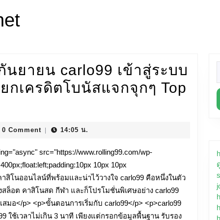
net
 กันยายน carlo99 เข้าสู่ระบบ
f
้องโยกเครดิตโบนัสแจกจุกๆ Top
ael
0 Comment
14:05 น.
|
s
g="async" src="https://www.rolling99.com/wp-
h
400px;float:left;padding:10px 10px 10px
าสิโนออนไลน์ที่พร้อมและน่าไว้วางใจ carlo99 คือหนึ่งในตัว
น
ยังสล็อต คาสิโนสด กีฬา และก็โปรโมชั่นพิเศษอย่าง carlo99
่ำเสมอ</p> <p>ขั้นตอนการเริ่มกับ carlo99</p> <p>carlo99
9 ใช้เวลาไม่เกิน 3 นาที เพียงแต่กรอกข้อมูลพื้นฐาน รับรอง