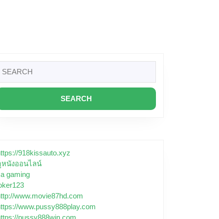
Search
or:
ttps://918kissauto.xyz
ดูหนังออนไลน์
sa gaming
joker123
http://www.movie87hd.com
https://www.pussy888play.com
https://pussy888win.com