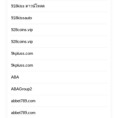
918kiss ดาวน์โหลด
918kissauto
928coins.vip
928coins.vip
9kpluss.com
9kpluss.com
ABA
ABAGroup2
abbet789.com
abbet789.com