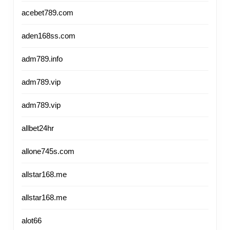
acebet789.com
aden168ss.com
adm789.info
adm789.vip
adm789.vip
allbet24hr
allone745s.com
allstar168.me
allstar168.me
alot66