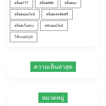
สล็อต777
สล็อต888
สล็อตxo
สล็อตออนไลน์
สล็อตเครดิตฟรี
สล็อตเว็บตรง
หนังออนไลน์
โจ๊กเกอร์123
ความเห็นล่าสุด
หมวดหมู่