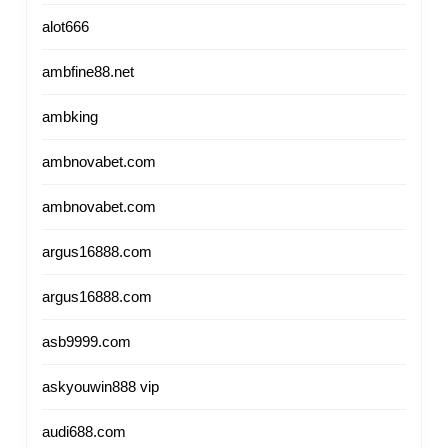
alot666
ambfine88.net
ambking
ambnovabet.com
ambnovabet.com
argus16888.com
argus16888.com
asb9999.com
askyouwin888 vip
audi688.com