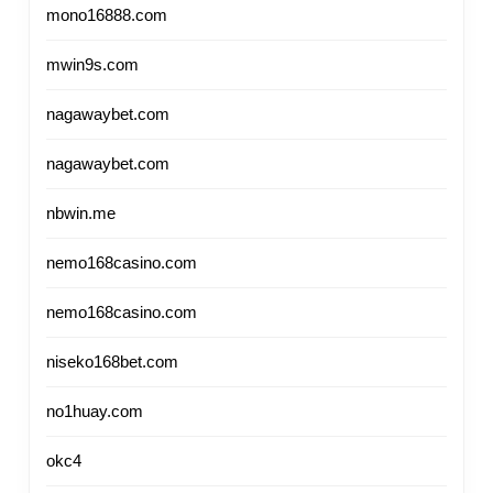
mono16888.com
mwin9s.com
nagawaybet.com
nagawaybet.com
nbwin.me
nemo168casino.com
nemo168casino.com
niseko168bet.com
no1huay.com
okc4