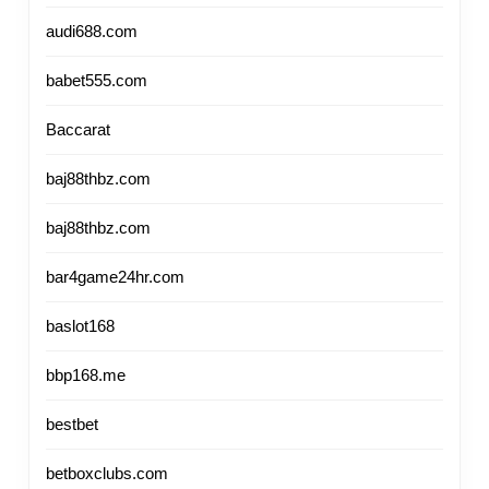
audi688.com
babet555.com
Baccarat
baj88thbz.com
baj88thbz.com
bar4game24hr.com
baslot168
bbp168.me
bestbet
betboxclubs.com