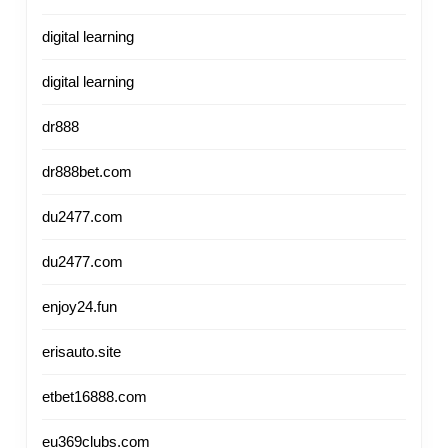
digital learning
digital learning
dr888
dr888bet.com
du2477.com
du2477.com
enjoy24.fun
erisauto.site
etbet16888.com
eu369clubs.com