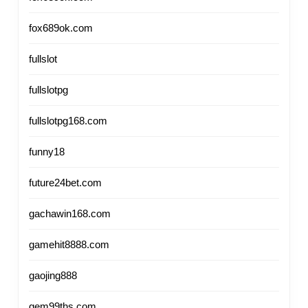
fox689ok.com
fullslot
fullslotpg
fullslotpg168.com
funny18
future24bet.com
gachawin168.com
gamehit8888.com
gaojing888
gem99ths.com