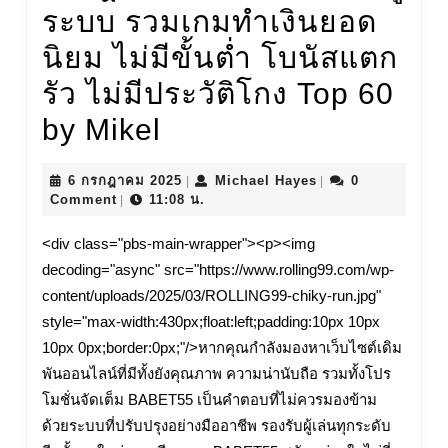
ระบบ รวมเกมทำเงินยอด
นิยม ไม่มีขั้นต่ำ โบนัสแตก
รัว ไม่มีประวัติโกง Top 60
BABET55
by Mikel
เข้า
6
Michael
6 กรกฎาคม 2025
Michael Hayes
0
|
|
สู่
กรกฎาคม
Hayes
Comment
11:08 น.
|
2025
ระบบ
<div class="pbs-main-wrapper"><p><img
28
decoding="async" src="https://www.rolling99.com/wp-
content/uploads/2025/03/ROLLING99-chiky-run.jpg"
กรกฎาคม
style="max-width:430px;float:left;padding:10px 10px
BABET55
10px 0px;border:0px;"/>หากคุณกำลังมองหาเว็บไซต์เดิม
เข้า
พันออนไลน์ที่มีทั้งยังคุณภาพ ความน่านับถือ รวมทั้งโปร
โมชั่นจัดเต็ม BABET55 เป็นคำตอบที่ไม่ควรมองข้าม
สู่
ด้วยระบบที่ปรับปรุงอย่างมืออาชีพ รองรับผู้เล่นทุกระดับ