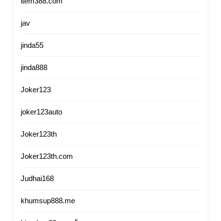
item388.com
jav
jinda55
jinda888
Joker123
joker123auto
Joker123th
Joker123th.com
Judhai168
khumsup888.me