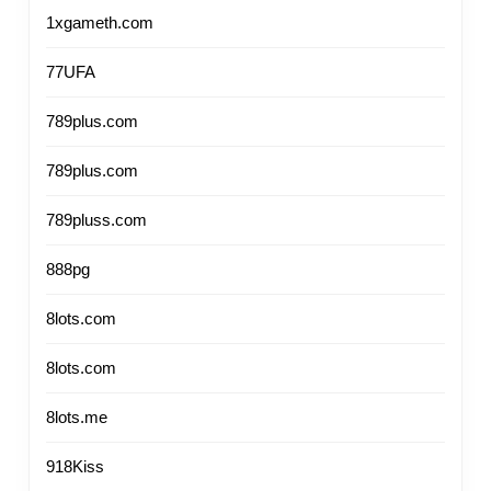
1xgameth.com
77UFA
789plus.com
789plus.com
789pluss.com
888pg
8lots.com
8lots.com
8lots.me
918Kiss