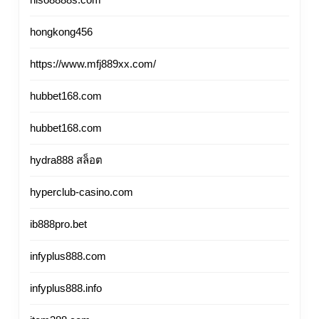
hongkong456
https://www.mfj889xx.com/
hubbet168.com
hubbet168.com
hydra888 สล็อต
hyperclub-casino.com
ib888pro.bet
infyplus888.com
infyplus888.info