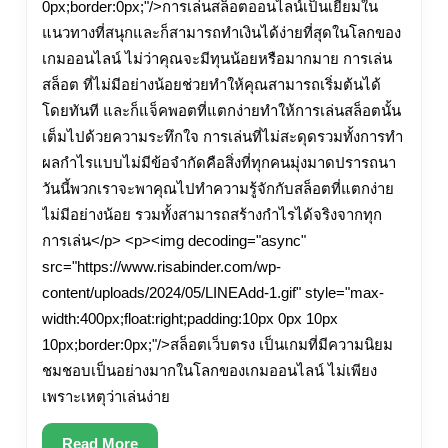
0px;border:0px;"/>การเล่นสล็อตออนไลน์เป็นเยี่ยมใน
Carin
แนวทางที่สนุกและก็สามารถทำเงินได้ง่ายที่สุดในโลกของ
risabi
เกมออนไลน์ ไม่ว่าคุณจะมีทุนน้อยหรือมากมาย การเล่น
สล็อต ที่ไม่มีอย่างน้อยช่วยทำให้คุณสามารถเริ่มต้นได้
โปร
โดยทันที และก็แจ็คพอตที่แตกง่ายทำให้การเล่นสล็อตนั้น
ปัง
เต็มไปด้วยความระทึกใจ การเล่นที่ไม่สะดุดรวมทั้งการทำ
กำไร
ผลกำไรแบบไม่มีข้อจำกัดคือสิ่งที่ทุกคนมุ่งมาดปรารถนา
วันนี้พวกเราจะพาคุณไปทำความรู้จักกับสล็อตที่แตกง่าย
งาม
ไม่มีอย่างน้อย รวมทั้งสามารถสร้างกำไรได้จริงจากทุก
มี
การเล่น</p> <p><img decoding="async"
เกม
src="https://www.risabinder.com/wp-
content/uploads/2024/05/LINEAdd-1.gif" style="max-
มากว่า
width:400px;float:right;padding:10px 0px 10px
3,000
10px;border:0px;"/>สล็อตเว็บตรง เป็นเกมที่มีความนิยม
ชมชอบเป็นอย่างมากในโลกของเกมออนไลน์ ไม่เพียง
เก
เพราะเหตุว่าเล่นง่าย
มระบบ
Read
Read More