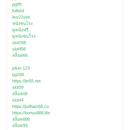
น้อย
pg99
fullslot
ก็
live22slot
เริ่ม
หนังชนโรง
ดูหนังฟรี
เดิม
ดูหนังชนโรง
พัน
slot168
slot456
ได้
สล็อต66
Top
joker 123
94
pg168
https://jin55.net
by
slot99
สล็อต66
Stacy
slot44
https://judhai168.co
https://bonus888.life
สล็อต888
สล็อต99