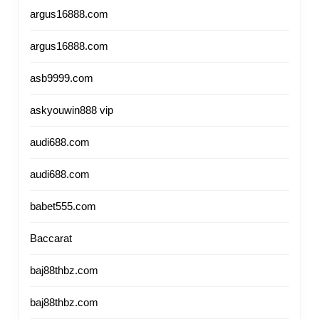
argus16888.com
argus16888.com
asb9999.com
askyouwin888 vip
audi688.com
audi688.com
babet555.com
Baccarat
baj88thbz.com
baj88thbz.com