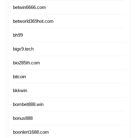
betwin6666.com
betworld369hot.com
bh99
bigx9.tech
bio285th.com
bitcoin
bkkwin
bombet888.win
bonus888
boonlert1688.com