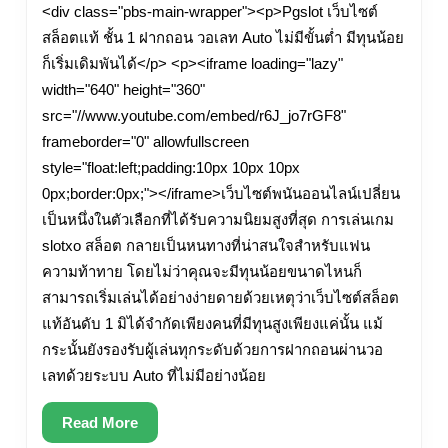
risabinder.com
<div class="pbs-main-wrapper"><p>Pgslot เว็บไซต์
19
สล็อตแท้ ชั้น 1 ฝากถอน วอเลท Auto ไม่มีขั้นต่ำ มีทุนน้อย
ก็เริ่มเดิมพันได้</p> <p><iframe loading="lazy"
NOV
width="640" height="360"
24
src="//www.youtube.com/embed/r6J_jo7rGF8"
slot
frameborder="0" allowfullscreen
style="float:left;padding:10px 10px 10px
แจก
0px;border:0px;"></iframe>เว็บไซต์พนันออนไลน์เปลี่ยน
เครดิต
เป็นหนึ่งในตัวเลือกที่ได้รับความนิยมสูงที่สุด การเล่นเกม
slotxo สล็อต กลายเป็นหนทางที่น่าสนใจสำหรับแฟน
ฟรี
ความท้าทาย โดยไม่ว่าคุณจะมีทุนน้อยขนาดไหนก็
เล่น
สามารถเริ่มเล่นได้อย่างง่ายดายด้วยเหตุว่าเว็บไซต์สล็อต
ง่าย
แท้อันดับ 1 มิได้จำกัดเพียงคนที่มีทุนสูงเพียงแค่นั้น แม้
กระนั้นยังรองรับผู้เล่นทุกระดับด้วยการฝากถอนผ่านวอ
แตก
เลทด้วยระบบ Auto ที่ไม่มีอย่างน้อย
ง่าย
Read
Read More
คืน
More