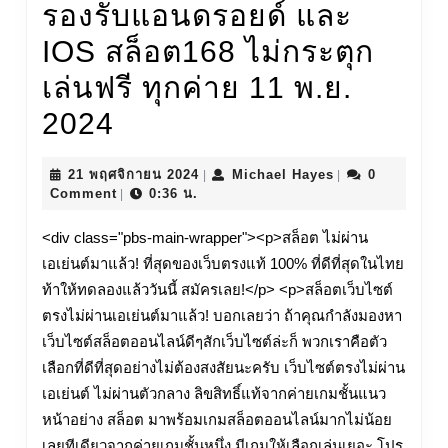
รองรับแอนดรอยด์ และ
บา
IOS สล็อต168 ไม่กระตุก
คา
เล่นฟรี ทุกค่าย 11 พ.ย.
ร่า
สล็อต
2024
pg
ทาง
slot
21
Michael
21 พฤศจิกายน 2024
Michael Hayes
0
|
|
เข้า
พฤศจิกายน
Hayes
Comment
0:36 น.
|
สร้า
2024
Top
ราย
<div class="pbs-main-wrapper"><p>สล็อต ไม่ผ่าน
57
เอเย่นต์มาแล้ว! ที่สุดของเว็บตรงแท้ 100% ที่ดีที่สุดในไทย
ได้
ท้าให้ทดลองแล้ววันนี้ สมัครเลย!</p> <p>สล็อตเว็บไซต์
by
มหา
ตรงไม่ผ่านเอเย่นต์มาแล้ว! บอกเลยว่า ถ้าคุณกำลังมองหา
Darrel
Top
เว็บไซต์สล็อตออนไลน์ดีๆสักเว็บไซต์ล่ะก็ พวกเราคือตัว
faro168.co
เลือกที่ดีที่สุดอย่างไม่ต้องสงสัยนะครับ เว็บไซต์ตรงไม่ผ่าน
57
เอเย่นต์ ไม่ผ่านตัวกลาง ลิขสิทธิ์แท้จากค่ายเกมชั้นแนว
เว็บ
by
หน้าอย่าง สล็อต มาพร้อมเกมสล็อตออนไลน์มากไม่น้อย
สล็อต
เลยทีเดียวจากค่ายเกมชั้นหนึ่ง มีเกมให้เลือกเล่นเยอะ โปร