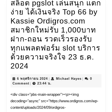
สล็อต pgslot เล่นสนุก แตก
คา
ง่าย ได้เงินจริง Top 66 by
ร่า
Kassie Ordigros.com
pgslo
สมาชิกใหม่รับ 1,000บาท
เว็บ
ฝาก-ถอน รวดเร็วรองรับ
แม่
ทุกแพลตฟอร์ม slot บริการ
เกม
ด้วยความจริงใจ 23 ธ.ค.
แท้
สล็อต
2024
แน่น
pgslot
Top
6
Michael
6 พฤศจิกายน 2024
Michael Hayes
0
|
|
เล่น
พฤศจิกายน
Hayes
Comment
23:44 น.
|
12
2024
สนุก
by
<div class="pbs-main-wrapper"><p><img
แตก
decoding="async" src="https://www.ordigros.com/wp-
Juan
content/uploads/2024/09/ordigros-
ง่าย