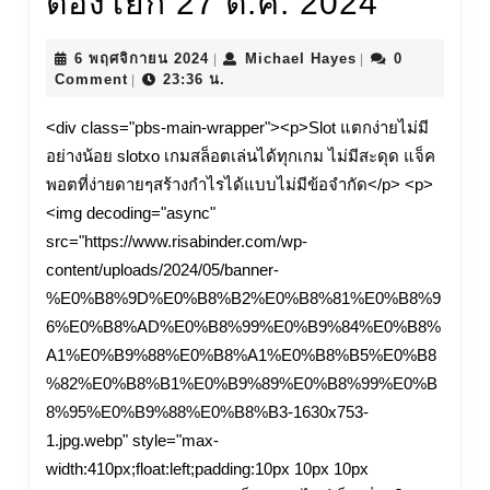
สล็อต
ต้องโยก 27 ต.ค. 2024
2024
เว็บ
6
Michael
6 พฤศจิกายน 2024
Michael Hayes
0
|
|
ตรง
พฤศจิกายน
Hayes
Comment
23:36 น.
|
2024
โอกาส
<div class="pbs-main-wrapper"><p>Slot แตกง่ายไม่มี
ทอง
อย่างน้อย slotxo เกมสล็อตเล่นได้ทุกเกม ไม่มีสะดุด แจ็ค
พอตที่ง่ายดายๆสร้างกำไรได้แบบไม่มีข้อจำกัด</p> <p>
ของ
<img decoding="async"
นัก
src="https://www.risabinder.com/wp-
ปั่น
content/uploads/2024/05/banner-
%E0%B8%9D%E0%B8%B2%E0%B8%81%E0%B8%9
สล็อต
6%E0%B8%AD%E0%B8%99%E0%B9%84%E0%B8%
ออนไลน
A1%E0%B9%88%E0%B8%A1%E0%B8%B5%E0%B8
%82%E0%B8%B1%E0%B9%89%E0%B8%99%E0%B
Top
8%95%E0%B9%88%E0%B8%B3-1630x753-
48
1.jpg.webp" style="max-
by
width:410px;float:left;padding:10px 10px 10px