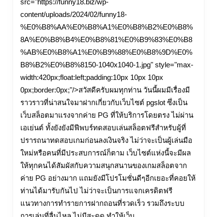
src="https://funny18.biz/wp-
true
content/uploads/2024/02/funny18-
wallet
%E0%B8%AA%E0%B8%A1%E0%B8%B2%E0%B8%
8A%E0%B8%B4%E0%B8%81%E0%B9%83%E0%B8
ไม่มี
%AB%E0%B8%A1%E0%B9%88%E0%B8%9D%E0%
ขั้น
B8%B2%E0%B8%8150-1040x1040-1.jpg" style="max-
width:420px;float:left;padding:10px 10px 10px
ต่ำ
0px;border:0px;"/>สวัสดีครับผมทุกท่าน วันนี้ผมมีเรื่องมี
ตุลา
ราวราวที่น่าสนใจมาฝากเกี่ยวกับเว็บไซต์ pgslot ซึ่งเป็น
67
เว็บสล็อตมาแรงจากค่าย PG ที่ให้บริการโดยตรง ไม่ผ่าน
เอเย่นต์ ทั้งยังยังมีฟีพบร์ทดสอบเล่นสล็อตฟรีสำหรับผู้ที่
casinoเว็บ
ปรารถนาทดสอบเกมก่อนลงเงินจริง ไม่ว่าจะเป็นผู้เล่นมือ
เปิด
ใหม่หรือคนที่มีประสบการณ์ก็ตาม เว็บไซต์แห่งนี้จะมีผล
ให้ทุกคนได้สัมผัสกับความสนุกสนานของเกมสล็อตจาก
ใหม่
ค่าย PG อย่างมาก แถมยังมีโปรโมชั่นดีๆอีกเยอะที่คอยให้
pgslot
ท่านได้มารับกันไป ไม่ว่าจะเป็นการแจกเครดิตฟรี
ใหม่
แนวทางการทำรายการฝากถอนที่รวดเร็ว รวมถึงระบบ
การเล่นที่ลื่นไหล ไม่มีสะดุด ทำให้เว็บ