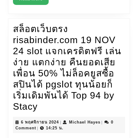
เถียร
More
ไม่
เด้ง
สล็อตเว็บตรง
slot
risabinder.com 19 NOV
กระเป๋า
24 slot แจกเครดิตฟรี เล่น
เดียว
ง่าย แตกง่าย คืนยอดเสีย
ไม่
เพื่อน 50% ไม่ล็อคยูสซื้อ
ต้อง
สปินได้ pgslot ทุนน้อยก็
โยก
เริ่มเดิมพันได้ Top 94 by
27
สล็อต
Stacy
ต.ค.
เว็บ
2024
6
Michael
6 พฤศจิกายน 2024
Michael Hayes
0
|
|
ตรง
พฤศจิกายน
Hayes
Comment
14:25 น.
|
2024