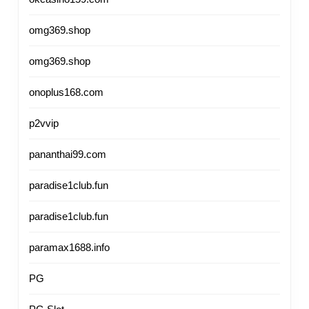
omg369.shop
omg369.shop
onoplus168.com
p2vvip
pananthai99.com
paradise1club.fun
paradise1club.fun
paramax1688.info
PG