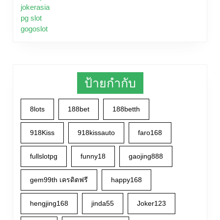
jokerasia
pg slot
gogoslot
ป้ายกำกับ
8lots
188bet
188betth
918Kiss
918kissauto
faro168
fullslotpg
funny18
gaojing888
gem99th เครดิตฟรี
happy168
hengjing168
jinda55
Joker123