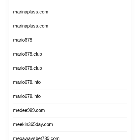
marinapluss.com
marinapluss.com
mario678
mario678.club
mario678.club
mario678.info
mario678.info
medee989.com
meekin365day.com
megawaysbet789.com