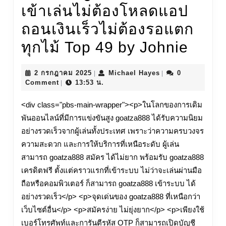
เข้าเล่นไม่ต้องโหลดแอป
ถอนเงินเร็วไม่ต้องรอแตก
goat
ทุกไม้ Top 49 by Johnie
เครดิ
2
Michael
2 กรกฎาคม 2025
Michael Hayes
0
|
|
ฟรี
กรกฎาคม
Hayes
Comment
13:53 น.
|
2025
27
<div class="pbs-main-wrapper"><p>ในโลกของการเดิม
Octo
พันออนไลน์ที่มีการแข่งขันสูง goatza888 ได้รับความนิยม
อย่างรวดเร็วจากผู้เล่นทั้งประเทศ เพราะว่าความครบวงจร
goat
ความสะดวก และการให้บริการที่เหนือระดับ ผู้เล่น
สมัค
สามารถ goatza888 สมัคร ได้ไม่ยาก พร้อมรับ goatza888
เข้า
เครดิตฟรี ตั้งแต่คราวแรกที่เข้าระบบ ไม่ว่าจะเล่นผ่านมือ
ถือหรือคอมพิวเตอร์ ก็สามารถ goatza888 เข้าระบบ ได้
เล่น
อย่างรวดเร็ว</p> <p>จุดเด่นของ goatza888 ที่เหนือกว่า
ไม่
เว็บไซต์อื่น</p> <p>สมัครง่าย ไม่ยุ่งยาก</p> <p>เพียงใช้
เบอร์โทรศัพท์และการันตีรหัส OTP ก็สามารถเปิดบัญชี