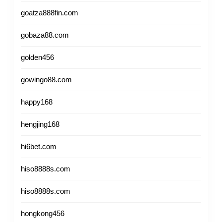
goatza888fin.com
gobaza88.com
golden456
gowingo88.com
happy168
hengjing168
hi6bet.com
hiso8888s.com
hiso8888s.com
hongkong456