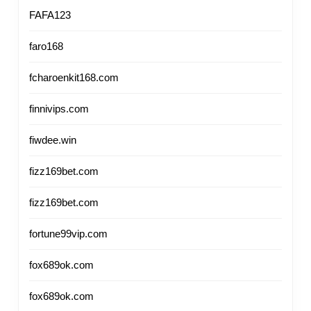
FAFA123
faro168
fcharoenkit168.com
finnivips.com
fiwdee.win
fizz169bet.com
fizz169bet.com
fortune99vip.com
fox689ok.com
fox689ok.com