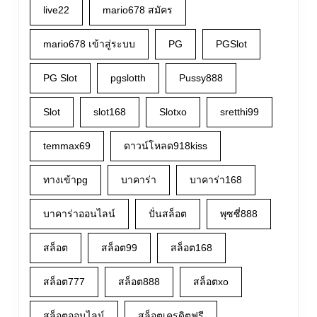
live22
mario678 สมัคร
mario678 เข้าสู่ระบบ
PG
PGSlot
PG Slot
pgslotth
Pussy888
Slot
slot168
Slotxo
sretthi99
temmax69
ดาวน์โหลด918kiss
ทางเข้าpg
บาคาร่า
บาคาร่า168
บาคาร่าออนไลน์
ปั่นสล็อต
พุซซี่888
สล็อต
สล็อต99
สล็อต168
สล็อต777
สล็อต888
สล็อตxo
สล็อตออนไลน์
สล็อตเครดิตฟรี