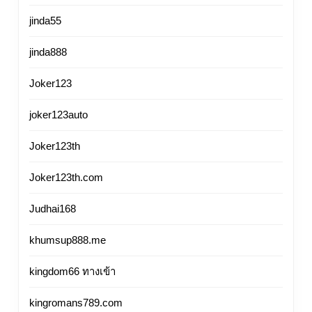
jinda55
jinda888
Joker123
joker123auto
Joker123th
Joker123th.com
Judhai168
khumsup888.me
kingdom66 ทางเข้า
kingromans789.com