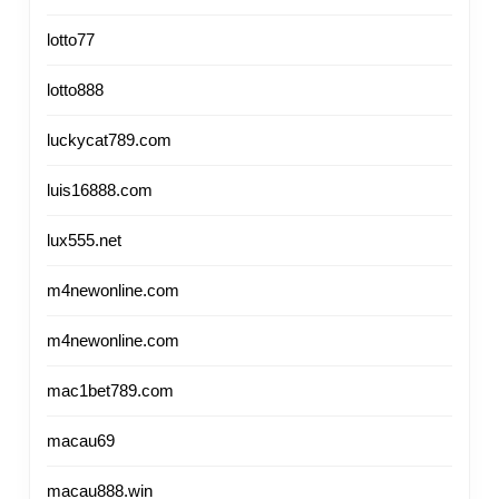
lotto77
lotto888
luckycat789.com
luis16888.com
lux555.net
m4newonline.com
m4newonline.com
mac1bet789.com
macau69
macau888.win