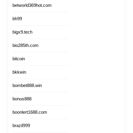
betworld369hot.com
bh99
bigx9.tech
bio285th.com
bitcoin
bkkwin
bombet888.win
bonus888
boonlert1688.com
brazil999