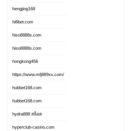
hengjing168
hi6bet.com
hiso8888s.com
hiso8888s.com
hongkong456
https://www.mfj889xx.com/
hubbet168.com
hubbet168.com
hydra888 สล็อต
hyperclub-casino.com