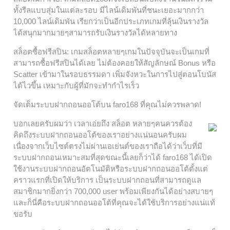
ทั้งรีลแบบสุ่มในแต่ละรอบ มีไลน์เดิมพันที่ชนะเยอะมากกว่า
10,000 ไลน์เดิมพัน เรียกว่าเป็นอีกประเภทเกมที่ลุ้นเงินรางวัล
ได้สนุกมากมายๆสามารถรับเงินรางวัลได้หลายทาง
สล็อตซื้อฟรีสปิน: เกมสล็อตหลายๆเกมในปัจจุบันจะเป็นเกมที่
สามารถซื้อฟรีสปินได้เลย ไม่ต้องคอยให้สัญลักษณ์ Bonus หรือ
Scatter เข้ามาในรอบธรรมดา เพิ่มจังหวะในการไปสู่ตอนโบนัส
ได้ไวขึ้น เหมาะกับผู้ที่มักจะทำกำไรเร็ว
จัดเต็มระบบฝากถอนออโต้บน faro168 ที่คุณไม่ควรพลาด!
บอกเลยครับผมว่า เวลาเอ่ยถึง สล็อต หลายๆคนควรต้อง
คิดถึงระบบฝากถอนออโต้ของเราอย่างแน่นอนครับผม
เนื่องจากเว็บไซต์ตรงไม่ผ่านเอเย่นต์ของเราถือได้ว่าเว็บที่มี
ระบบฝากถอนเหมาะสมที่สุดขณะนี้เลยก็ว่าได้ faro168 ได้เปิด
ใช้งานระบบฝากถอนอัตโนมัติหรือระบบฝากถอนออโต้ตั้งแต่
คราวแรกที่เปิดให้บริการ เป็นระบบฝากถอนที่สามารถดูแล
สมาชิกมากยิ่งกว่า 700,000 user พร้อมเพียงกันได้อย่างสบายๆ
และก็นี่คือระบบฝากถอนออโต้ที่คุณจะได้ใช้บริการอย่างแน่แท้
ขอรับ