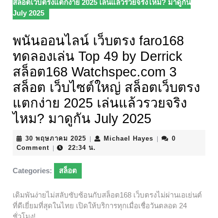
สล็อตเว็บตรงแตกง่าย 2025 เล่นแล้วรวยจริงไหม? มาดูกัน
July 2025
พนันออนไลน์ เว็บตรง faro168
ทดลองเล่น Top 49 by Derrick
สล็อต168 Watchspec.com 3
สล็อต เว็บไซต์ใหญ่ สล็อตเว็บตรง
แตกง่าย 2025 เล่นแล้วรวยจริง
ไหม? มาดูกัน July 2025
30
Michael
30 พฤษภาคม 2025
Michael Hayes
0
|
|
พฤษภาคม
Hayes
Comment
22:34 น.
|
2025
Categories:
สล็อต
เดิมพันง่ายไม่สลับซับซ้อนกับสล็อต168 เว็บตรงไม่ผ่านเอเย่นต์
ที่ดีเยี่ยมที่สุดในไทย เปิดให้บริการทุกเมื่อเชื่อวันตลอด 24
ชั่วโมง!