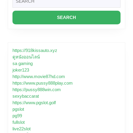
ใหม่
ของ
for:
ล่าสุดpgAll
รางวัล
in
อื่นๆ
one
มากมาย
punpro
pgslot
สมัคร
ยก
https://918kissauto.xyz
ดูหนังออนไลน์
รับ
ระดับ
sa gaming
เลย
ไลฟ์
joker123
ไม่
สไตล์
http://www.movie87hd.com
https://www.pussy888play.com
ต้อง
ลอง
https://pussy888win.com
ลุ้น!
เลย
sexybaccarat
Top
25
https://www.pgslot.golf
pgslot
52
JUN
pg99
by
26
fullslot
Tommy
live22slot