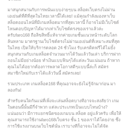
มาสนุกสนานกับการพนันแบบง่ายๆบน สล็อตเว็บตรงไม่ผ่าน
เอเย่นต์ที่ดีที่สุดในไทยเวลานี้ได้เลย! แม้คุณกำลังมองหาเว็บ
สล็อตออนไลน์ที่มีเกมสล็อตมากที่สุดเวลานี้ ก็อาจไม่มีเว็บไซต์
ไหนตอบปัญหาได้มากเท่าเว็บไซต์ตรงของเราแล้วล่ะ
ครับfaro168 ถือลิขสิทธิ์แท้จากค่ายเกมชั้นแนวหน้าระดับโลก
ล้นหลาม มาตรฐานเว็บไซต์ตรงไม่ผ่านเอเย่นต์ที่เหมาะสมที่สุด
ในไทย เปิดให้บริการตลอด 24 ชั่วโมง รับเครดิตฟรีได้ไม่ยั้ง
สนุกสนานกับเกมสล็อตจำนวนมากได้วันแล้ววันเล่า บริการฝาก
ถอนไม่มีอย่างน้อย ทำเงินแบบฟินๆได้แต่ละวันแน่นอน ถ้าหาก
คุณไม่ได้อยากต้องการพลาดโอกาสดีๆแบบนี้ล่ะก็ สมัคร
สมาชิกใหม่กับเราได้แล้ววันนี้ สมัครเลย!
รวมประเภท เกมสล็อต168 ที่คุณอาจจะยังไม่รู้จักมาก่อน มา
ลองกัน!
สำหรับคนใดกันแน่ที่เพิ่งจะเล่นสล็อตบางทีอาจจะสงสัยว่า เกม
ในตอนนี้นั้นมีกี่จำพวก แต่ละประเภทเป็นแบบไหนบ้าง?
แน่นอนว่า มีการแยกชนิดของเกมบน สล็อต อยู่แล้วครับ เพื่อให้
คุณสามารถใช้งานfaro168เว็บตรง ชั้น 1 ของเราได้โดยง่าย ซึ่ง
การใช้แรงงานบนเว็บไซต์นั่น เราบางทีก็อาจจะไม่ได้จัด