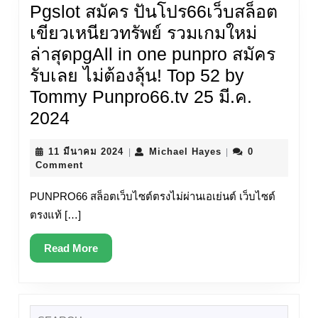
Pgslot สมัคร ปันโปร66เว็บสล็อต
18
เขียวเหนียวทรัพย์ รวมเกมใหม่
by
ล่าสุดpgAll in one punpro สมัคร
Yasmin
รับเลย ไม่ต้องลุ้น! Top 52 by
kodmhai.com
Tommy Punpro66.tv 25 มี.ค.
คืน
Pgslot
2024
ยอด
สมัคร
เสีย
11
Michael
11 มีนาคม 2024
Michael Hayes
0
|
|
ปัน
10%
มีนาคม
Hayes
Comment
โปร66เว็บ
เล่น
2024
PUNPRO66 สล็อตเว็บไซต์ตรงไม่ผ่านเอเย่นต์ เว็บไซต์
สล็อต
ง่าย
ตรงแท้ […]
เขียว
ได้
เหนียว
เงิน
Read
Read More
ทรัพย์
More
จริง
รวม
ลุ้น
เกม
โบนัส
Search