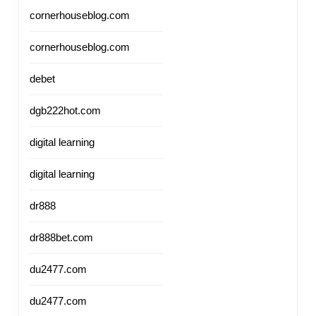
cornerhouseblog.com
cornerhouseblog.com
debet
dgb222hot.com
digital learning
digital learning
dr888
dr888bet.com
du2477.com
du2477.com