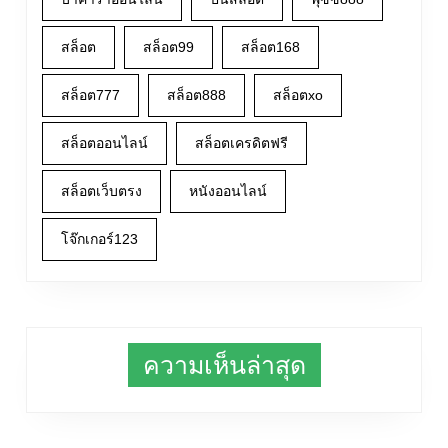
สล็อต
สล็อต99
สล็อต168
สล็อต777
สล็อต888
สล็อตxo
สล็อตออนไลน์
สล็อตเครดิตฟรี
สล็อตเว็บตรง
หนังออนไลน์
โจ๊กเกอร์123
ความเห็นล่าสุด