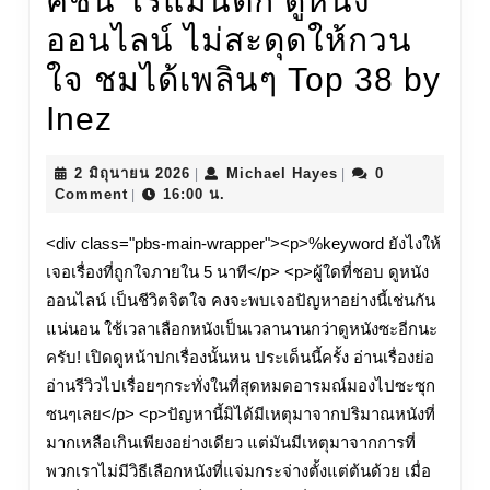
คชั่น โรแมนติก ดูหนัง
สิ
ออนไลน์ ไม่สะดุดให้กวน
โน
ใจ ชมได้เพลินๆ Top 38 by
ออนไลน์
ดู
Inez
หนัง
2
Michael
2 มิถุนายน 2026
Michael Hayes
0
|
|
ออนไลน์
มิถุนายน
Hayes
Comment
16:00 น.
|
2026
037movie.net
<div class="pbs-main-wrapper"><p>%keyword ยังไงให้
20
เจอเรื่องที่ถูกใจภายใน 5 นาที</p> <p>ผู้ใดที่ชอบ ดูหนัง
ออนไลน์ เป็นชีวิตจิตใจ คงจะพบเจอปัญหาอย่างนี้เช่นกัน
June
แน่นอน ใช้เวลาเลือกหนังเป็นเวลานานกว่าดูหนังซะอีกนะ
2569
ครับ! เปิดดูหน้าปกเรื่องนั้นหน ประเด็นนี้ครั้ง อ่านเรื่องย่อ
037movie
อ่านรีวิวไปเรื่อยๆกระทั่งในที่สุดหมดอารมณ์มองไปซะซุก
ซนๆเลย</p> <p>ปัญหานี้มิได้มีเหตุมาจากปริมาณหนังที่
ดู
มากเหลือเกินเพียงอย่างเดียว แต่มันมีเหตุมาจากการที่
บอล
พวกเราไม่มีวิธีเลือกหนังที่แจ่มกระจ่างตั้งแต่ต้นด้วย เมื่อ