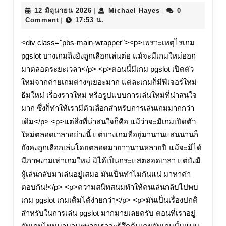
NO.1
joker123auto
12
Michael
12 มิถุนายน 2026
Michael Hayes
0
|
|
เกม
มิถุนายน
Hayes
Comment
17:53 น.
|
11
2026
ทำ
June
<div class="pbs-main-wrapper"><p>เพราะเหตุไรเกม
เงิน
pgslot บางเกมถึงยังถูกเลือกเล่นต่อ แม้จะมีเกมใหม่ออก
26
มาตลอดระยะเวลา</p> <p>ตอนนี้มีเกม pgslot เปิดตัว
มาก
casino
ใหม่จากค่ายเกมต่างๆเยอะมาก แต่ละเกมก็มีฟีเจอร์ใหม่
ที่สุด
ธีมใหม่ เรื่องราวใหม่ หรือรูปแบบการเล่นใหม่ที่น่าสนใจ
ใน
มาก ซึ่งก็ทำให้เรามีตัวเลือกสำหรับการเล่นเกมมากกว่า
เดิม</p> <p>แต่สิ่งที่น่าสนใจก็คือ แม้ว่าจะมีเกมเปิดตัว
ทศวรรษ
ใหม่ตลอดเวลาอย่างนี้ แต่บางเกมที่อยู่มานานแสนนานก็
Top
ยังคงถูกเลือกเล่นโดยตลอดมายาวนานหลายปี แม้จะมิได้
มีภาพงามเท่าเกมใหม่ มิได้เป็นกระแสตลอดเวลา แต่ยังมี
18
ผู้เล่นกลับมาเล่นอยู่เสมอ มันเป็นทำไมกันแน่ มาหาคำ
by
ตอบกัน!</p> <p>ความสนิทสนมทำให้คนเล่นกลับไปพบ
Yasmin
เกม pgslot เกมเดิมได้ง่ายกว่า</p> <p>มันเป็นเรื่องปกติ
สำหรับในการเล่น pgslot มากมายเลยครับ ตอนที่เราอยู่
kodmhai.com