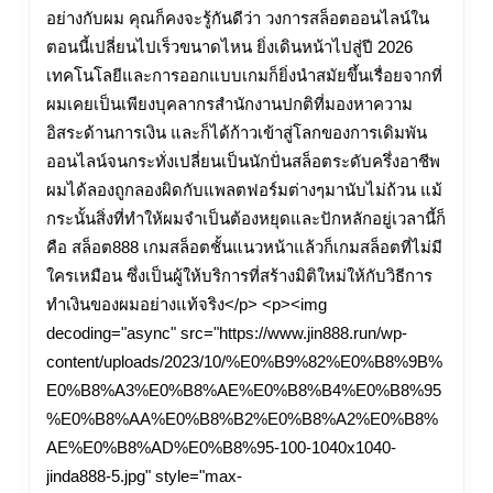
กับ
อย่างกับผม คุณก็คงจะรู้กันดีว่า วงการสล็อตออนไลน์ใน
ใคร
ตอนนี้เปลี่ยนไปเร็วขนาดไหน ยิ่งเดินหน้าไปสู่ปี 2026
เทคโนโลยีและการออกแบบเกมก็ยิ่งนำสมัยขึ้นเรื่อยจากที่
และ
ผมเคยเป็นเพียงบุคลากรสำนักงานปกติที่มองหาความ
ควร
อิสระด้านการเงิน และก็ได้ก้าวเข้าสู่โลกของการเดิมพัน
ออนไลน์จนกระทั่งเปลี่ยนเป็นนักปั่นสล็อตระดับครึ่งอาชีพ
เริ่ม
ผมได้ลองถูกลองผิดกับแพลตฟอร์มต่างๆมานับไม่ถ้วน แม้
เล่น
กระนั้นสิ่งที่ทำให้ผมจำเป็นต้องหยุดและปักหลักอยู่เวลานี้ก็
แบบ
คือ สล็อต888 เกมสล็อตชั้นแนวหน้าแล้วก็เกมสล็อตที่ไม่มี
ใครเหมือน ซึ่งเป็นผู้ให้บริการที่สร้างมิติใหม่ให้กับวิธีการ
ไหน
ทำเงินของผมอย่างแท้จริง</p> <p><img
ดี
decoding="async" src="https://www.jin888.run/wp-
casino
content/uploads/2023/10/%E0%B9%82%E0%B8%9B%
E0%B8%A3%E0%B8%AE%E0%B8%B4%E0%B8%95
เว็บ
%E0%B8%AA%E0%B8%B2%E0%B8%A2%E0%B8%
ใหญ่
AE%E0%B8%AD%E0%B8%95-100-1040x1040-
jinda888-5.jpg" style="max-
ทดลอง