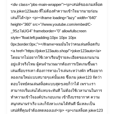
joker123
<div class="pbs-main-wrapper"><p>เสน่ห์ของเกมสล็อต
ต้อง
เว็บ
บน joker123auto ที่ไม่ต้องทำความเข้าใจมากมายก่อน
มา
เล่นก็ได้</p> <p><iframe loading="lazy" width="640"
แตก
height="360" src="//www.youtube.com/embed/C-
สล็อ
ง่าย
_9Sz7aUG4" frameborder="0" allowfullscreen
สมัค
สล็อต
style="float:left;padding:10px 10px 10px
ไว้
0px;border:0px;"></iframe>ผมมั่นใจว่าคนเล่นสล็อตกับ
ยอด
<a href="https://joker123auto.shop/">joker123auto</a>
ลุ้น
นิยม
โดยมากไม่อยากใช้เวลาเรียนรู้รายละเอียดของเกมนาน
ได้
อยู่แล้วจริงไหม ผู้คนจำนวนมากต้องการเปิดเกมขึ้นมา
ที่
เล่นเพื่อบรรเทา ต้องการหาอะไรเล่นระหว่างพัก หรืออยาก
ทุก
คน
ลองเกมใหม่แบบสบายๆแค่นั้นเลย ซึ่งเกม joker123 จัดว่า
วัน
เล่น
ตอบโจทย์คนเล่นสล็อตแบบสุดๆเลยก็ว่าได้ เพราะเรา
Top
สามารถเริ่มเล่นได้แทบจะทันที ไม่ต้องใช้เวลานานในการ
เยอะ
ทำความเข้าใจองค์ประกอบเกม เข้าถึงบรรยากาศ ความ
87
เพราะ
สนุกสนานร่าเริง และก็จังหวะเกมได้ทันที นี่แหละเป็น
by
เสน่ห์ที่คุณจำต้องทดลองเอง!</p> <p>เกมสล็อต joker123
อะไร