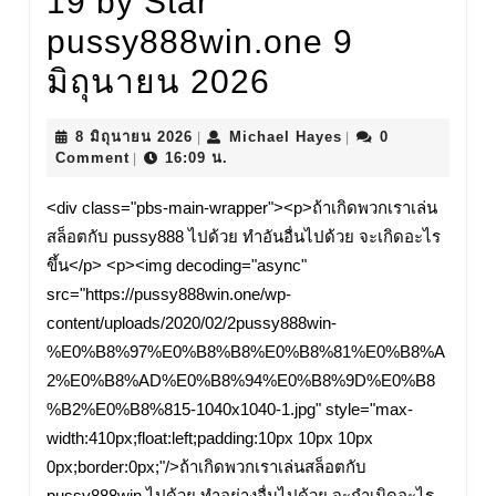
19 by Star
pussy888win.one 9
Pussy888
มิถุนายน 2026
ติด
8
Michael
8 มิถุนายน 2026
Michael Hayes
0
|
|
ตั้ง
มิถุนายน
Hayes
Comment
16:09 น.
|
2026
ง่าย
<div class="pbs-main-wrapper"><p>ถ้าเกิดพวกเราเล่น
ดาวน์โหลด
สล็อตกับ pussy888 ไปด้วย ทำอันอื่นไปด้วย จะเกิดอะไร
ขึ้น</p> <p><img decoding="async"
ฟรี
src="https://pussy888win.one/wp-
แจก
content/uploads/2020/02/2pussy888win-
อัญมณี
%E0%B8%97%E0%B8%B8%E0%B8%81%E0%B8%A
2%E0%B8%AD%E0%B8%94%E0%B8%9D%E0%B8
ฟรี
%B2%E0%B8%815-1040x1040-1.jpg" style="max-
ทุก
width:410px;float:left;padding:10px 10px 10px
0px;border:0px;"/>ถ้าเกิดพวกเราเล่นสล็อตกับ
วัน
pussy888win ไปด้วย ทำอย่างอื่นไปด้วย จะกำเนิดอะไร