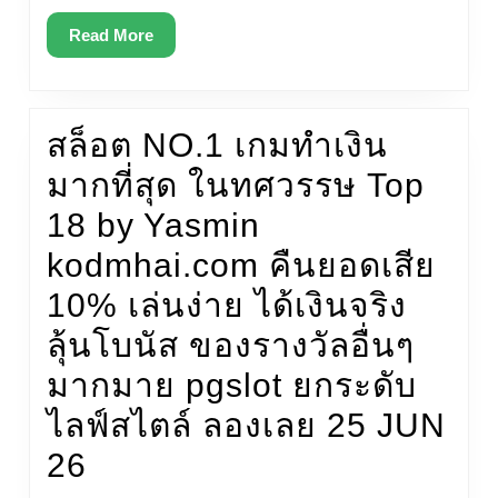
Mag
ถึง
Read
Read More
slot
More
ถูก
พูด
สล็อต NO.1 เกมทำเงิน
ถึง
มากที่สุด ในทศวรรษ Top
ไม่
18 by Yasmin
หยุด
kodmhai.com คืนยอดเสีย
เครดิต
10% เล่นง่าย ได้เงินจริง
ฟรี
ลุ้นโบนัส ของรางวัลอื่นๆ
Top
มากมาย pgslot ยกระดับ
25
ไลฟ์สไตล์ ลองเลย 25 JUN
by
สล็อต
26
Stefanie