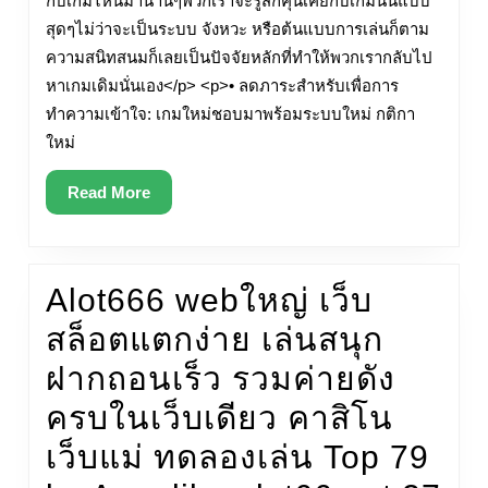
กับเกมไหนมานานๆพวกเราจะรู้สึกคุ้นเคยกับเกมนั้นแบบ
คืน
สุดๆไม่ว่าจะเป็นระบบ จังหวะ หรือต้นแบบการเล่นก็ตาม
ความสนิทสนมก็เลยเป็นปัจจัยหลักที่ทำให้พวกเรากลับไป
ยอด
หาเกมเดิมนั่นเอง</p> <p>• ลดภาระสำหรับเพื่อการ
เสีย
ทำความเข้าใจ: เกมใหม่ชอบมาพร้อมระบบใหม่ กติกา
10%
ใหม่
เล่น
Read
Read More
ง่าย
More
ได้
Alot666 webใหญ่ เว็บ
เงิน
สล็อตแตกง่าย เล่นสนุก
จริง
ฝากถอนเร็ว รวมค่ายดัง
ลุ้น
ครบในเว็บเดียว คาสิโน
โบนัส
เว็บแม่ ทดลองเล่น Top 79
ของ