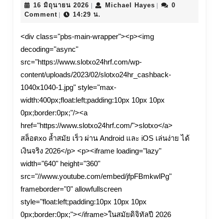
2569
16
Michael
16 มิถุนายน 2026
Michael Hayes
0
|
|
JUL
พนัน
มิถุนายน
Hayes
Comment
14:29 น.
|
2026
69
<div class="pbs-main-wrapper"><p><img
slot
decoding="async"
src="https://www.slotxo24hrf.com/wp-
ทุก
content/uploads/2023/02/slotxo24hr_cashback-
บิล
1040x1040-1.jpg" style="max-
มี
width:400px;float:left;padding:10px 10px 10px
0px;border:0px;"/><a
ลุ้น
href="https://www.slotxo24hrf.com/">slotxo</a>
ทุก
สล็อตxo ล้ำสมัย เร็ว ผ่าน Android และ iOS เล่นง่าย ได้
เงินจริง 2026</p> <p><iframe loading="lazy"
ทุน
width="640" height="360"
มี
src="//www.youtube.com/embed/jfpFBmkwlPg"
หวัง
frameborder="0" allowfullscreen
style="float:left;padding:10px 10px 10px
ทุก
0px;border:0px;"></iframe>ในสมัยดิจิทัลปี 2026