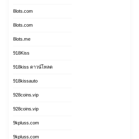
8lots.com
8lots.com
8lots.me
918Kiss
918kiss ดาวน์โหลด
918kissauto
928coins.vip
928coins.vip
9kpluss.com
9kpluss.com