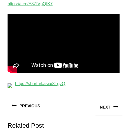
https://t.co/E3ZIVpQIK7
https://shorturl.asia/8TgvQ
Previous
แนะแนว
Nex
post:
pos
PREVIOUS
เรื่อง
NEXT
Related Post