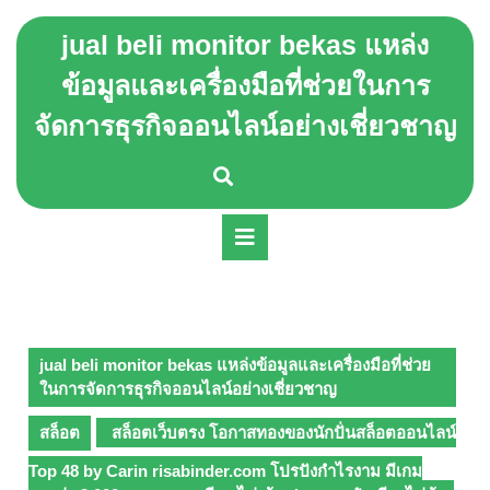
Skip
jual beli monitor bekas แหล่ง
to
content
ข้อมูลและเครื่องมือที่ช่วยในการ
Skip
จัดการธุรกิจออนไลน์อย่างเชี่ยวชาญ
to
content
Open
Button
jual beli monitor bekas แหล่งข้อมูลและเครื่องมือที่ช่วย
ในการจัดการธุรกิจออนไลน์อย่างเชี่ยวชาญ
สล็อต
สล็อตเว็บตรง โอกาสทองของนักปั่นสล็อตออนไลน์
Top 48 by Carin risabinder.com โปรปังกำไรงาม มีเกม