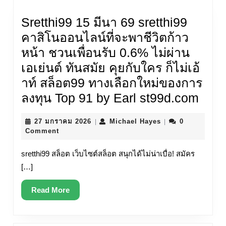
บ่อย
13
Sretthi99 15 มีนา 69 sretthi99
พนัน
June
คาสิโนออนไลน์ที่จะพาชีวิตก้าว
ออนไล
2568
หน้า ชวนเพื่อนรับ 0.6% ไม่ผ่าน
เว็บ
คา
เอเย่นต์ ทันสมัย คุยกับใคร ก็ไม่เอ้
ใหญ่
สิ
าท์ สล็อต99 ทางเลือกใหม่ของการ
สล็อต
โน
Sret
ลงทุน Top 91 by Earl st99d.com
เครดิ
ออนไลน์
15
ฟรี
27
Michael
27 มกราคม 2026
Michael Hayes
0
|
|
มีนา
Top
มกราคม
Hayes
Comment
69
22
2026
sretthi99 สล็อต เว็บไซต์สล็อต สนุกได้ไม่น่าเบื่อ! สมัคร
srett
by
[…]
คา
Senai
สิ
สล็อต
Read
Read More
โน
More
hongk
ออนไ
14