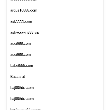
argus16888.com
asb9999.com
askyouwin888 vip
audi688.com
audi688.com
babet555.com
Baccarat
baj88thbz.com
baj88thbz.com
bar4game24hr.com