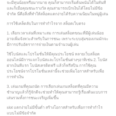
จะมีทุนน้อยหรือมากมาย คุณก็สามารถเริ่มต้นพนันได้ในทันที
และก็เมื่อคุณชนะรางวัล คุณสามารถเบิกเงินได้โดยไม่มีข้อ
จำกัด นี่คือสิ่งที่ทำให้สล็อตแตกง่ายได้รับความนิยมในหมู่ผู้เล่น
การใช้เคล็ดลับในการทำกำไรจาก สล็อตเว็บตรง
1. เลือกเวลาเล่นที่เหมาะสม การเล่นสล็อตขณะที่มีผู้เล่นน้อย
อาจเพิ่มจังหวะสำหรับในการชนะ เพราะระบบสุ่มของเกมมักจะ
มีการปรับอัตราการจ่ายเงินตามจำนวนผู้เล่น
ใช้โบนัสและโปรโมชั่นให้มีคุณประโยชน์ หลายเว็บสล็อต
ออนไลน์มีการแจกโบนัสและโปรโมชั่นต่างๆอาทิเช่น 2. โบนัส
ฝากเงินทีแรก โบนัสเครดิตฟรี แล้วก็ฟรีสปิน การใช้คุณ
ประโยชน์จากโปรโมชั่นเหล่านี้จะช่วยเพิ่มโอกาสสำหรับเพื่อ
การทำเงิน
3. เล่นเกมที่คุณถนัด การเลือกเล่นเกมสล็อตที่คุณมีความ
ชำนาญแล้วก็รู้จักดีจะช่วยทำให้คุณสามารถรู้เรื่องต้นแบบการ
เล่นรวมทั้งการชนะเจริญเพิ่มขึ้น
slot แตกง่ายไม่มีขั้นต่ำ สร้างโอกาสสำหรับเพื่อการทำกำไร
แบบไม่มีข้อจำกัด