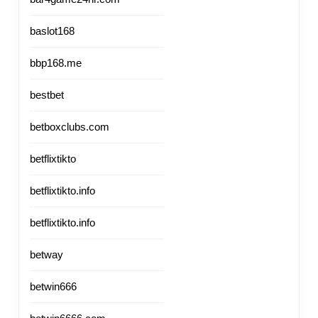
baslot168
bbp168.me
bestbet
betboxclubs.com
betflixtikto
betflixtikto.info
betflixtikto.info
betway
betwin666