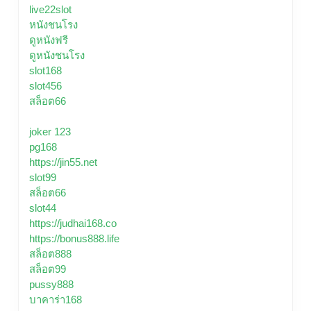
คุย
live22slot
หนังชนโรง
กับ
ดูหนังฟรี
ใคร
ดูหนังชนโรง
slot168
ก็
slot456
ไม่
สล็อต66
เอ้
joker 123
าท์
pg168
สล็อ
https://jin55.net
ทาง
slot99
สล็อต66
เลือก
slot44
ใหม่
https://judhai168.co
ของ
https://bonus888.life
สล็อต888
การ
สล็อต99
ลงทุ
pussy888
บาคาร่า168
Top