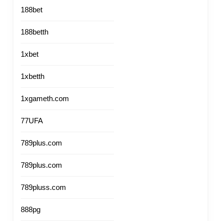
188bet
188betth
1xbet
1xbetth
1xgameth.com
77UFA
789plus.com
789plus.com
789pluss.com
888pg