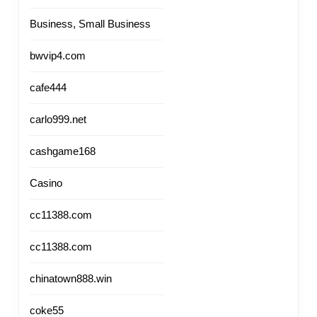
Business, Small Business
bwvip4.com
cafe444
carlo999.net
cashgame168
Casino
cc11388.com
cc11388.com
chinatown888.win
coke55