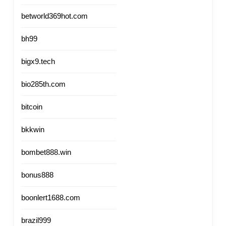
betworld369hot.com
bh99
bigx9.tech
bio285th.com
bitcoin
bkkwin
bombet888.win
bonus888
boonlert1688.com
brazil999