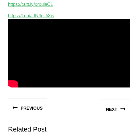
https://cutt.ly/xrxuiaCL
https://t.co/JJN4eUiXis
Previous
แนะแนว
Nex
post:
pos
PREVIOUS
เรื่อง
NEXT
Related Post