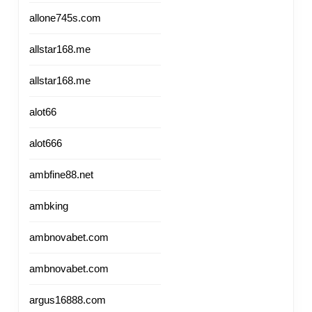
allone745s.com
allstar168.me
allstar168.me
alot66
alot666
ambfine88.net
ambking
ambnovabet.com
ambnovabet.com
argus16888.com