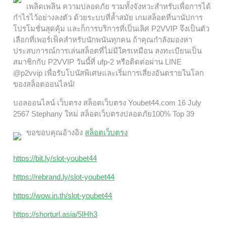
เพลิดเพลิน ความปลอดภัย รวมทั้งจังหวะสำหรับเพื่อการได้
กำไรไว้อย่างลงตัว ด้วยระบบที่ล้ำสมัย เกมสล็อตที่นานัปการ
โปรโมชั่นสุดคุ้ม และก็การบริการที่เป็นเลิศ P2VVIP จึงเป็นตัว
เลือกที่เพอร์เฟ็คสำหรับนักพนันทุกคน ถ้าคุณกำลังมองหา
ประสบการณ์การเล่นสล็อตที่ไม่มีใครเหมือน ลงทะเบียนเป็น
สมาชิกกับ P2VVIP วันนี้ที่ ufp-2 หรือติดต่อผ่าน LINE
@p2vvip เพื่อรับโบนัสพิเศษและเริ่มการเสี่ยงอันตรายในโลก
ของสล็อตออนไลน์!
บอลออนไลน์ เว็บตรง สล็อตเว็บตรง Youbet44.com 16 July
2567 Stephany ใหม่ สล็อตเว็บตรงปลอดภัย100% Top 39
ขอขอบคุณอ้างอิง
สล็อตเว็บตรง
https://bit.ly/slot-youbet44
https://rebrand.ly/slot-youbet44
https://wow.in.th/slot-youbet44
https://shorturl.asia/5IHh3