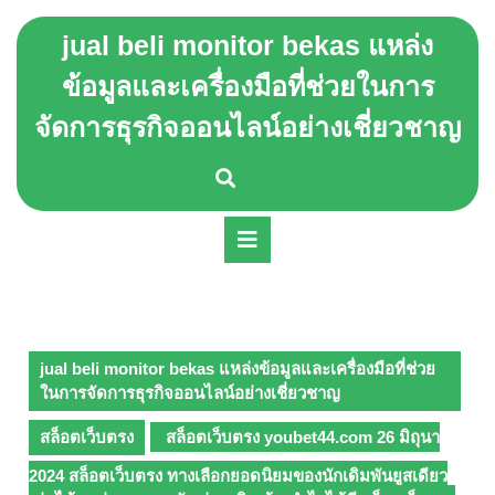
Skip
jual beli monitor bekas แหล่ง
to
content
ข้อมูลและเครื่องมือที่ช่วยในการ
Skip
จัดการธุรกิจออนไลน์อย่างเชี่ยวชาญ
to
content
Open
Button
jual beli monitor bekas แหล่งข้อมูลและเครื่องมือที่ช่วย
ในการจัดการธุรกิจออนไลน์อย่างเชี่ยวชาญ
สล็อตเว็บตรง
สล็อตเว็บตรง youbet44.com 26 มิถุนา
2024 สล็อตเว็บตรง ทางเลือกยอดนิยมของนักเดิมพันยูสเดียว