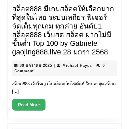
หนัก
ต้อง
สล็อต888 มีเกมสล็อตให้เลือกมาก
สล็อต
ทำ
ที่สุดในไทย ระบบเสถียร ฟีเจอร์
เว็บ
เทิร์น
จัดเต็มทุกเกม ทุกค่าย อันดับ1
ตรง
slot
สล็อต888 เว็บสด สล็อต ฝากไม่มี
เล่น
เข้า
ขั้นต่ำ Top 100 by Gabriele
สล็อต
สู่
สล็อต
gaojing888.live 28 มกรา 2568
กับ
ระบ
มี
ค่าย
slot
30
Michael
30 มกราคม 2025
Michael Hayes
0
|
|
เกม
เกม
ถอน
มกราคม
Hayes
Comment
สล็อต
ที่
2025
เท่า
สล็อต888 เจ้าใหญ่ เว็บสล็อตเว็บไซต์แท้ ใหม่ล่าสุด สล็อต
ให้
ดี
ไหร่
[…]
เลือก
ที่สุด
ก็
มาก
พนัน
โอน
Read
Read More
ที่สุด
More
เว็บ
Top
ใน
ใหญ่
80