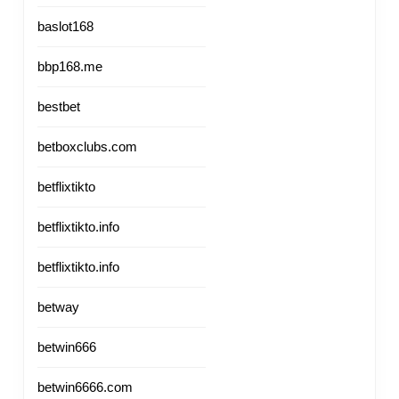
baslot168
bbp168.me
bestbet
betboxclubs.com
betflixtikto
betflixtikto.info
betflixtikto.info
betway
betwin666
betwin6666.com