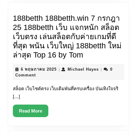
ลอง
188betth 188betth.win 7 กรกฎา
ทดล
25 188betth เว็บ แจกหนัก สล็อต
เว็บ
เว็บตรง เล่นสล็อตกับค่ายเกมที่ดี
ใหม่
ที่สุด พนัน เว็บใหญ่ 188betth ใหม่
กัน
188betth
ล่าสุด Top 16 by Tom
เถอะ
188betth.win
เกม
6
Michael
6 พฤษภาคม 2025
Michael Hayes
0
|
|
7
คา
พฤษภาคม
Hayes
Comment
กร
สิ
2025
สล็อต เว็บไซต์ตรง เว็บเดิมพันที่ครบเครื่อง บันเทิงใจจริ
กฎา
โน
[…]
25
ครบ
188betth
ทุก
Read
Read More
เว็บ
More
แนว
แจก
ไม่