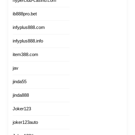
hyperclub-casino.com
ib888pro.bet
infyplus888.com
infyplus888.info
item388.com
jav
jinda55
jinda888
Joker123
joker123auto