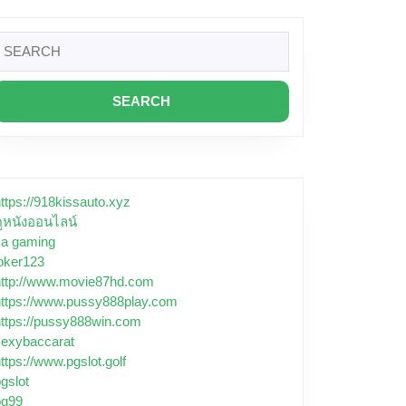
Search
or:
ttps://918kissauto.xyz
ดูหนังออนไลน์
sa gaming
joker123
http://www.movie87hd.com
https://www.pussy888play.com
https://pussy888win.com
sexybaccarat
ttps://www.pgslot.golf
gslot
pg99