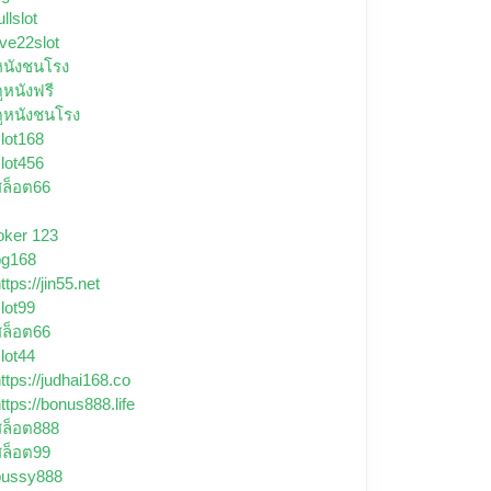
ullslot
ive22slot
หนังชนโรง
ูหนังฟรี
ดูหนังชนโรง
lot168
lot456
สล็อต66
oker 123
pg168
ttps://jin55.net
lot99
สล็อต66
lot44
ttps://judhai168.co
ttps://bonus888.life
สล็อต888
สล็อต99
pussy888