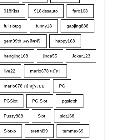
918Kiss
918kissauto
faro168
fullslotpg
funny18
gaojing888
gem99th เครดิตฟรี
happy168
hengjing168
jinda55
Joker123
live22
mario678 สมัคร
mario678 เข้าสู่ระบบ
PG
PGSlot
PG Slot
pgslotth
Pussy888
Slot
slot168
Slotxo
sretthi99
temmax69