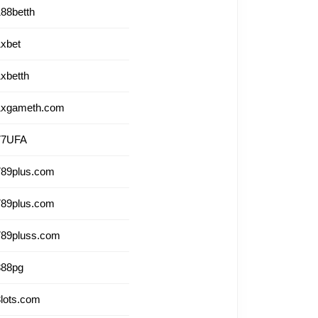
188betth
1xbet
1xbetth
1xgameth.com
77UFA
789plus.com
789plus.com
789pluss.com
888pg
8lots.com