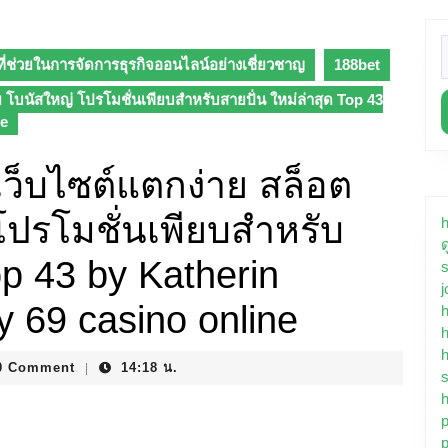
อที่ช่วยในการจัดการธุรกิจออนไลน์อย่างเชี่ยวชาญ
188bet
f
ย โบนัสใหญ่ โปรโมชั่นเพียบสำหรับสายปั่น ใหม่ล่าสุด Top 43
ne
 เว็บไซต์แตกง่าย สล็อต
โปรโมชั่นเพียบสำหรับ
h
op 43 by Katherin
 69 casino online
l
0 Comment
14:18 น.
|
h
p