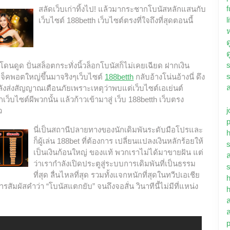
f
สลัดเว็บเก่าทิ้งไป! แล้วมากระชากโบนัสหลักแสนกับ
l
เว็บไซต์ 188betth เว็บไซต์ตรงที่ใจถึงที่สุดตอนนี้
ด
s
โดนดูด ปั่นสล็อตกระทั่งนิ้วล็อกโบนัสก็ไม่เคยเฉียด ฝากเงิน
s
จ็คพอตใหญ่ขึ้นมาจริงๆเว็บไซต์
188betth
กลับอ้างโน่นอ้างนี่ ดึง
ังส่งสัญญาณเตือนภัยเพราะเหตุว่าพบแต่เว็บไซต์เอเย่นต์
็บไซต์ผีพวกนั้น แล้วก้าวเข้ามาสู่ เว็บ 188betth เว็บตรง
j
ว
นี่เป็นสถานีปลายทางของนักเดิมพันระดับมือโปรและ
h
ก็ผู้เล่น 188bet ที่ต้องการ เปลี่ยนแปลงเงินหลักร้อยให้
s
เป็นเงินก้อนใหญ่ ของแท้ พวกเราไม่ได้มาขายฝัน แต่
ว่าเรากำลังเปิดประตูสู่ระบบการเดิมพันที่เป็นธรรม
s
ที่สุด ลื่นไหลที่สุด รวมทั้งแจกหนักที่สุดในทวีปเอเชีย
h
รสัมผัสคำว่า “โบนัสแตกยับ” จนถึงจอสั่น วินาทีนี้ไม่มีที่แหน่ง
h