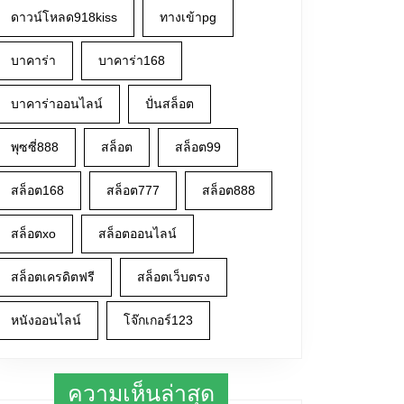
ดาวน์โหลด918kiss
ทางเข้าpg
บาคาร่า
บาคาร่า168
บาคาร่าออนไลน์
ปั่นสล็อต
พุซซี่888
สล็อต
สล็อต99
สล็อต168
สล็อต777
สล็อต888
สล็อตxo
สล็อตออนไลน์
สล็อตเครดิตฟรี
สล็อตเว็บตรง
หนังออนไลน์
โจ๊กเกอร์123
ความเห็นล่าสุด