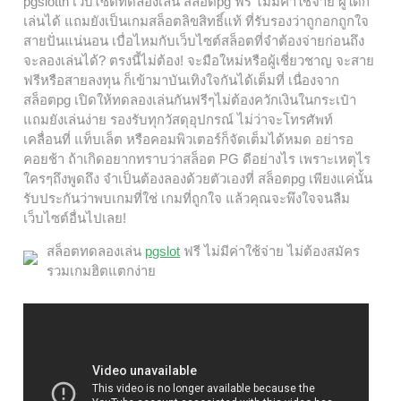
pgslotth เว็บไซต์ทดลองเล่น สล็อตpg ฟรี ไม่มีค่าใช้จ่าย ผู้ใดก็
เล่นได้ แถมยังเป็นเกมสล็อตลิขสิทธิ์แท้ ที่รับรองว่าถูกอกถูกใจ
สายปั่นแน่นอน เบื่อไหมกับเว็บไซต์สล็อตที่จำต้องจ่ายก่อนถึง
จะลองเล่นได้? ตรงนี้ไม่ต้อง! จะมือใหม่หรือผู้เชี่ยวชาญ จะสาย
ฟรีหรือสายลงทุน ก็เข้ามาบันเทิงใจกันได้เต็มที่ เนื่องจาก
สล็อตpg เปิดให้ทดลองเล่นกันฟรีๆไม่ต้องควักเงินในกระเป๋า
แถมยังเล่นง่าย รองรับทุกวัสดุอุปกรณ์ ไม่ว่าจะโทรศัพท์
เคลื่อนที่ แท็บเล็ต หรือคอมพิวเตอร์ก็จัดเต็มได้หมด อย่ารอ
คอยช้า ถ้าเกิดอยากทราบว่าสล็อต PG ดีอย่างไร เพราะเหตุไร
ใครๆถึงพูดถึง จำเป็นต้องลองด้วยตัวเองที่ สล็อตpg เพียงแค่นั้น
รับประกันว่าพบเกมที่ใช่ เกมที่ถูกใจ แล้วคุณจะพึงใจจนลืม
เว็บไซต์อื่นไปเลย!
สล็อตทดลองเล่น
pgslot
ฟรี ไม่มีค่าใช้จ่าย ไม่ต้องสมัคร
รวมเกมฮิตแตกง่าย