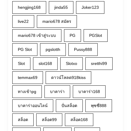
hengjing168
jinda55
Joker123
live22
mario678 สมัคร
mario678 เข้าสู่ระบบ
PG
PGSlot
PG Slot
pgslotth
Pussy888
Slot
slot168
Slotxo
sretthi99
temmax69
ดาวน์โหลด918kiss
ทางเข้าpg
บาคาร่า
บาคาร่า168
บาคาร่าออนไลน์
ปั่นสล็อต
พุซซี่888
สล็อต
สล็อต99
สล็อต168