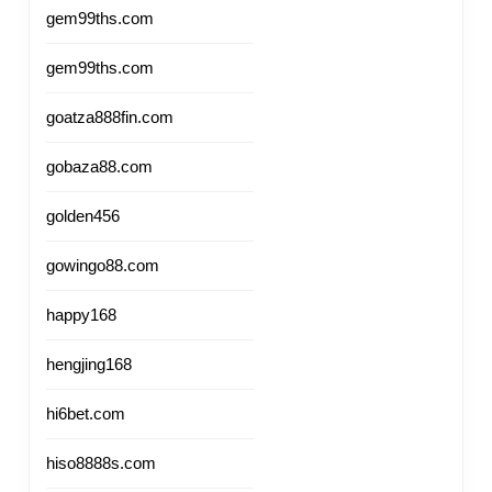
gem99ths.com
gem99ths.com
goatza888fin.com
gobaza88.com
golden456
gowingo88.com
happy168
hengjing168
hi6bet.com
hiso8888s.com