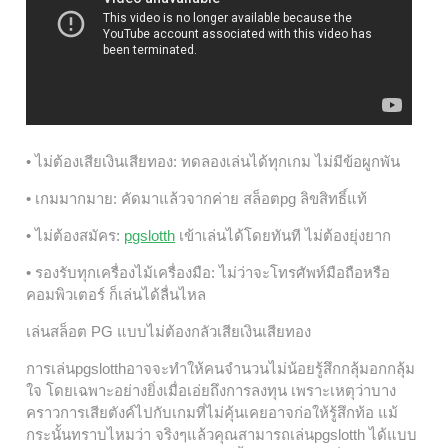
• ไม่ต้องเสียเงินเสียทอง: ทดลองเล่นได้ทุกเกม ไม่มีข้อผูกพัน
• เกมมากมาย: คัดมาแล้วจากค่าย สล็อตpg ลิขสิทธิ์แท้
• ไม่ต้องสมัคร:
pgslotth
เข้าเล่นได้โดยทันที ไม่ต้องยุ่งยาก
• รองรับทุกเครื่องไม้เครื่องมือ: ไม่ว่าจะโทรศัพท์มือถือหรือ
คอมพิวเตอร์ ก็เล่นได้ลื่นไหล
เล่นสล็อต PG แบบไม่ต้องกลัวเสียเงินเสียทอง
การเล่นpgslotthอาจจะทำให้คนจำนวนไม่น้อยรู้สึกกลุ้มอกกลุ้ม
ใจ โดยเฉพาะอย่างยิ่งเมื่อเอ่ยถึงการลงทุน เพราะเหตุว่าบาง
คราวการเสียตังค์ไปกับเกมที่ไม่คุ้นเคยอาจก่อให้รู้สึกท้อ แม้
กระนั้นทราบไหมว่า จริงๆแล้วคุณสามารถเล่นpgslotth ได้แบบ