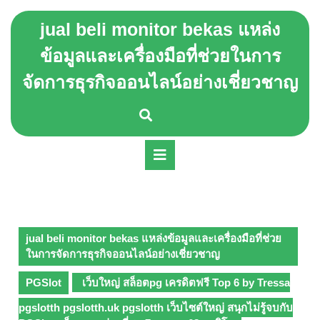
Skip
jual beli monitor bekas แหล่ง
to
content
ข้อมูลและเครื่องมือที่ช่วยในการ
Skip
จัดการธุรกิจออนไลน์อย่างเชี่ยวชาญ
to
content
Open
Button
jual beli monitor bekas แหล่งข้อมูลและเครื่องมือที่ช่วย
ในการจัดการธุรกิจออนไลน์อย่างเชี่ยวชาญ
PGSlot
เว็บใหญ่ สล็อตpg เครดิตฟรี Top 6 by Tressa
pgslotth pgslotth.uk pgslotth เว็บไซต์ใหญ่ สนุกไม่รู้จบกับ