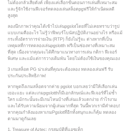
ไม่ต้องกลัวเสียตังค์ เพียงแค่เลือกขั้นตอนการเล่นที่เหมาะสม
และรู้จักใช้งานฟีเจอร์ทดลองเล่นสล็อตpgฟรีให้กำเนิดผลดี
สูงสุด
ลองนึกภาพว่าคุณได้เข้าไปเล่นpgslotโดยที่ไม่เคยทราบว่ารูป
แบบเกมคืออะไร ไม่รู้ว่าฟีพบร์โบนัสปฏิบัติงานอย่างไร หรือแม้
กระทั้งอัตราการจ่ายเงิน (RTP) ก็ยังไม่รู้จะ ต่างหากที่เป็น
เหตุผลที่การทดลองเล่นpgslotth ฟรีเป็นช่องทางที่เหมาะสม
ที่สุด เนื่องจากคุณจะได้ศึกษาแนวทางการเล่น กติกา ฟีเจอร์
พิเศษ และแม้แต่การวางเดิมพัน โดยไม่ต้องใช้เงินของคุณเอง
3 เกมสล็อต PG น่าเล่นที่คุณจะต้องลอง ทดลองเล่นฟรี รับ
ประกันประสิทธิภาพ!
หากพูดถึงเกมสล็อตจากค่าย pgslot บอกเลยว่ามีให้เลือกเล่น
เยอะแยะ แต่ละเกมpgslotthก็มีเอกลักษณ์และฟีเจอร์ที่ไม่ซ้ำ
ใคร แม้กระนั้นจะมีเกมไหนบ้างที่เล่นแล้วแตกง่าย กำไรงาม
และได้รับความนิยมจากผู้เล่นมากที่สุด วันนี้พวกเรามีคำตอบ!
หากคุณกำลังมองหาเกมPgslotที่อีกทั้งสนุกและก็คุ้ม ทดลอง
ตามมาดูกันเลย
1. Treasure of Aztec: กรุสมบัติที่แอซเท็ก