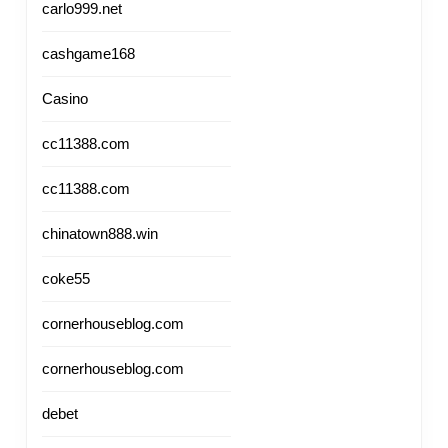
carlo999.net
cashgame168
Casino
cc11388.com
cc11388.com
chinatown888.win
coke55
cornerhouseblog.com
cornerhouseblog.com
debet