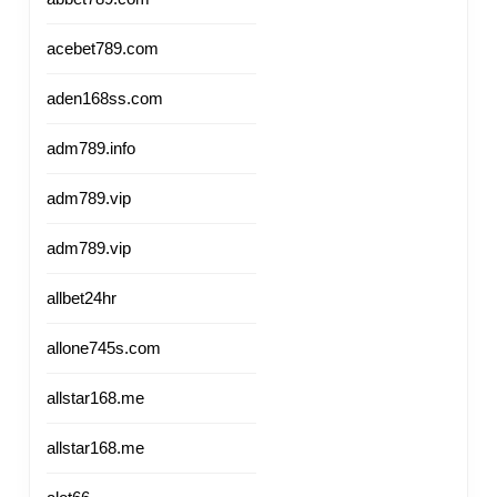
acebet789.com
aden168ss.com
adm789.info
adm789.vip
adm789.vip
allbet24hr
allone745s.com
allstar168.me
allstar168.me