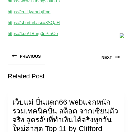
https://wow.in.th/pgslotth-uk
https://cutt.ly/mrlajPpc
https://shorturl.asia/8SQaH
https://t.co/TBmg0pPmCo
Previous
แนะแนว
Nex
post:
pos
PREVIOUS
เรื่อง
NEXT
Related Post
เว็บแม่ ปั่นแตก66 webแจกหนัก
รวมเทคนิคปั่น สล็อต จากเซียนตัว
จริง สูตรลับที่ทำเงินได้จริงทุกวัน
ใหม่ล่าสุด Top 11 by Clifford