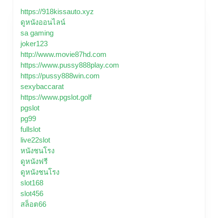
รับ
by
https://918kissauto.xyz
ดูหนังออนไลน์
โบนัส
Rod
sa gaming
ทั้ง
funny18.life
joker123
ปี
31
http://www.movie87hd.com
https://www.pussy888play.com
หรือ
พฤศจิก
https://pussy888win.com
ยัง
า
sexybaccarat
ทาง
2568
https://www.pgslot.golf
pgslot
เข้าpg
pg99
สมัคร
fullslot
รับ
live22slot
หนังชนโรง
อัง
ดูหนังฟรี
เปา
ดูหนังชนโรง
slot168
ง่ายๆ
slot456
Top
สล็อต66
16