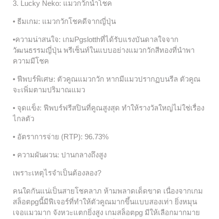
3. Lucky Neko: แมวกวักนำโชค
• ธีมเกม: แมวกวักโชคดีจากญี่ปุ่น
•ความน่าสนใจ: เกมPgslotthที่ได้รับแรงบันดาลใจจาก
วัฒนธรรมญี่ปุ่น พรีเซ็นท์ในแบบอย่างแมวกวักสีทองที่นำพา
ความมีโชค
• ฟีพบร์พิเศษ: ตัวคูณแมวกวัก หากมีแมวปรากฏบนรีล ตัวคูณ
จะเพิ่มตามปริมาณแมว
• จุดแข็ง: ฟีพบร์ฟรีสปินที่คูณสูงสุด ทำให้รางวัลใหญ่ไม่ใช่เรื่อง
ไกลตัว
• อัตราการจ่าย (RTP): 96.73%
• ความผันผวน: ปานกลางถึงสูง
เพราะเหตุไรจำเป็นต้องลอง?
คนใดกันแน่เป็นสายโชคลาภ ห้ามพลาดเด็ดขาด เนื่องจากเกม
สล็อตpgนี้มีฟีเจอร์ที่ทำให้ตัวคูณมากขึ้นแบบสองเท่า ยิ่งหมุน
เจอแมวมาก จังหวะแตกยิ่งสูง เกมสล็อตpg มีให้เลือกมากมาย