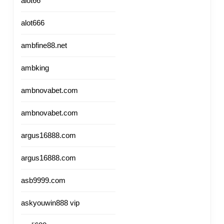
alot66
alot666
ambfine88.net
ambking
ambnovabet.com
ambnovabet.com
argus16888.com
argus16888.com
asb9999.com
askyouwin888 vip