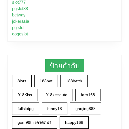
slot777
pgslot88
betway
jokerasia
pg slot
gogoslot
ป้ายกำกับ
8lots
188bet
188betth
918Kiss
918kissauto
faro168
fullslotpg
funny18
gaojing888
gem99th เครดิตฟรี
happy168