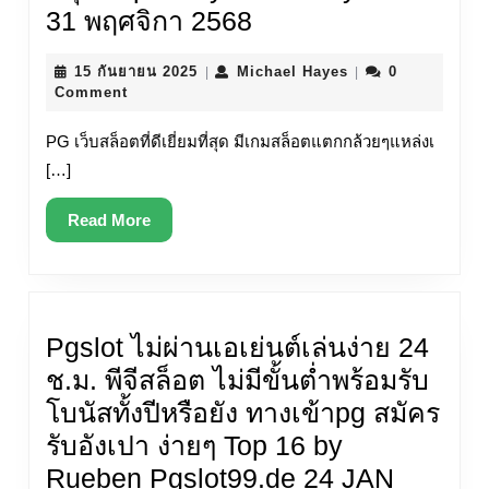
Funny18
31 พฤศจิกา 2568
ลับ
เว็บ
ที่
15
Michael
15 กันยายน 2025
Michael Hayes
0
|
|
ตรง
ทำ
กันยายน
Hayes
Comment
ลิขสิทธิ์
เงิน
2025
PG เว็บสล็อตที่ดีเยี่ยมที่สุด มีเกมสล็อตแตกกล้วยๆแหล่งเ
แท้
ได้
[…]
ทุก
จริง
ยอด
ทุก
Read
Read More
ฝาก
More
วัน
10%
ใหม่
อัป
ล่าสุด
Pgslot ไม่ผ่านเอเย่นต์เล่นง่าย 24
เดท
Top
ช.ม. พีจีสล็อต ไม่มีขั้นต่ำพร้อมรับ
เกม
11
โบนัสทั้งปีหรือยัง ทางเข้าpg สมัคร
ใหม่
by
รับอังเปา ง่ายๆ Top 16 by
ได้
Cliffo
Rueben Pgslot99.de 24 JAN
ก่อน
punt