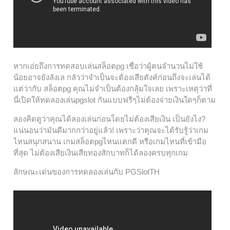
หากเอ่ยถึงการทดสอบเล่นสล็อตpg เชื่อว่าผู้คนจำนวนไม่ใช้
น้อยอาจยังลังเล กลัวว่าจำเป็นจะต้องเสียตังค์ก่อนถึงจะเล่นได้
แต่ว่ากับ สล็อตpg คุณไม่จำเป็นต้องกลุ้มใจเลย เพราะเหตุว่าที่
นี่เปิดให้ทดลองเล่นpgslot กันแบบฟรีๆไม่ต้องจ่ายเงินใดๆก็ตาม
ลองคิดดูว่าคุณได้ลองเล่นก่อนโดยไม่ต้องเสียเงิน เป็นยังไง?
แน่นอนว่ามันดีมากกว่าอยู่แล้ว! เพราะว่าคุณจะได้รับรู้ว่าเกม
ไหนสนุกสนาน เกมสล็อตpgไหนแตกดี หรือเกมไหนที่เข้ามือ
ที่สุด ไม่ต้องเสียเงินเสียทองสักบาทก็ได้ลองครบทุกเกม
ลักษณะเด่นของการทดลองเล่นกับ PGSlotTH