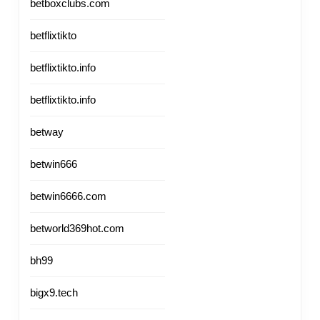
betboxclubs.com
betflixtikto
betflixtikto.info
betflixtikto.info
betway
betwin666
betwin6666.com
betworld369hot.com
bh99
bigx9.tech