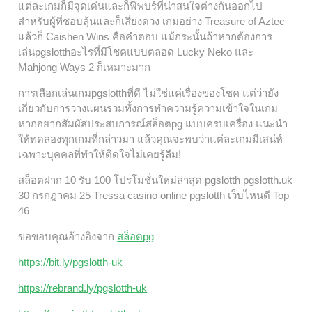
แต่ละเกมก็มีจุดเด่นและก็ฟีพบร์ที่น่าสนใจต่างกันออกไป
สำหรับผู้ที่ชอบลุ้นและก็เสี่ยงดวง เกมอย่าง Treasure of Aztec
แล้วก็ Caishen Wins คือคำตอบ แม้กระนั้นถ้าหากต้องการ
เล่นpgslotthอะไรที่มีโชคแบบตลอด Lucky Neko และ
Mahjong Ways 2 ก็เหมาะมาก
การเลือกเล่นเกมpgslotthที่ดี ไม่ใช่แค่เรื่องของโชค แต่ว่ายัง
เกี่ยวกับการวางแผนรวมทั้งการทำความรู้ความเข้าใจในเกม
หากอยากสัมผัสประสบการณ์สล็อตpg แบบครบเครื่อง แนะนำ
ให้ทดลองทุกเกมที่กล่าวมา แล้วคุณจะพบว่าแต่ละเกมมีเสน่ห์
เฉพาะบุคคลที่ทำให้ติดใจไม่เคยรู้ลืม!
สล็อตฝาก 10 รับ 100 โปรโมชั่นใหม่ล่าสุด pgslotth pgslotth.uk
30 กรกฎาคม 25 Tressa casino online pgslotth เว็บไหนดี Top
46
ขอขอบคุณอ้างอิงจาก
สล็อตpg
https://bit.ly/pgslotth-uk
https://rebrand.ly/pgslotth-uk