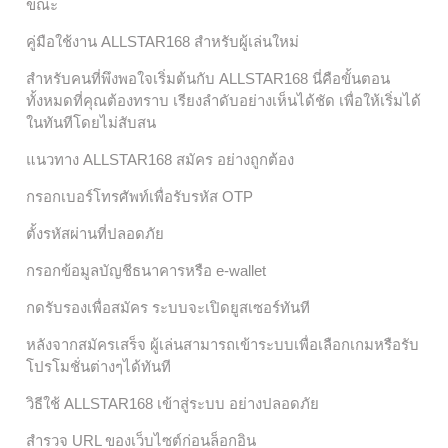
ขณะ
คู่มือใช้งาน ALLSTAR168 สำหรับผู้เล่นใหม่
สำหรับคนที่พึงพอใจเริ่มต้นกับ ALLSTAR168 นี่คือขั้นตอน
ทั้งหมดที่คุณต้องทราบ เรียงลำดับอย่างเห็นได้ชัด เพื่อให้เริ่มได้
ในทันทีโดยไม่สับสน
แนวทาง ALLSTAR168 สมัคร อย่างถูกต้อง
กรอกเบอร์โทรศัพท์เพื่อรับรหัส OTP
ตั้งรหัสผ่านที่ปลอดภัย
กรอกข้อมูลบัญชีธนาคารหรือ e-wallet
กดรับรองเพื่อสมัคร ระบบจะเปิดยูสเซอร์ทันที
หลังจากสมัครเสร็จ ผู้เล่นสามารถเข้าระบบเพื่อเลือกเกมหรือรับ
โปรโมชั่นต่างๆได้ทันที
วิธีใช้ ALLSTAR168 เข้าสู่ระบบ อย่างปลอดภัย
สำรวจ URL ของเว็บไซต์ก่อนล็อกอิน