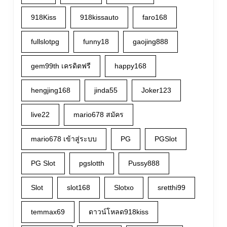
918Kiss
918kissauto
faro168
fullslotpg
funny18
gaojing888
gem99th เครดิตฟรี
happy168
hengjing168
jinda55
Joker123
live22
mario678 สมัคร
mario678 เข้าสู่ระบบ
PG
PGSlot
PG Slot
pgslotth
Pussy888
Slot
slot168
Slotxo
sretthi99
temmax69
ดาวน์โหลด918kiss