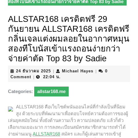
สองทีโบนัสเข้าแรงถอนง่ายกว่าจ่ายค่าตัด Top 83 by Sadie
ALLSTAR168 เครดิตฟรี 29
กันยายน ALLSTAR168 เครดิตฟรี
กลิ่นเจลแต่งผมลอยในอากาศหมุน
สองทีโบนัสเข้าแรงถอนง่ายกว่า
จ่ายค่าตัด Top 83 by Sadie
24
Michael
24 ธันวาคม 2025
Michael Hayes
0
|
|
ธันวาคม
Hayes
Comment
22:04 น.
|
2025
Categories:
allstar168.me
ALLSTAR168 คือเว็บไซต์พนันออนไลน์ที่กำลังเป็นที่นิยม
สูง ด้วยระบบที่พัฒนามาเพื่อตอบโจทย์ความต้องการของผู้
เล่นยุคสมัยใหม่ ทั้งยังด้านความเร็ว ความปลอดภัย แล้วก็ตัว
เลือกเกมเยอะมาก การลงทะเบียนสมัครสมาชิกสามารถทำได้
ง่ายผ่านเมนู
ALLSTAR168
สมัคร และก็ผู้เล่นสามารถเข้าสู่