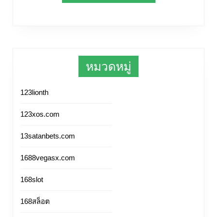
หมวดหมู่
123lionth
123xos.com
13satanbets.com
1688vegasx.com
168slot
168สล็อต