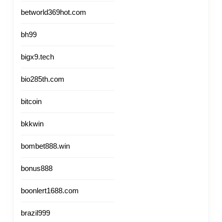
betworld369hot.com
bh99
bigx9.tech
bio285th.com
bitcoin
bkkwin
bombet888.win
bonus888
boonlert1688.com
brazil999