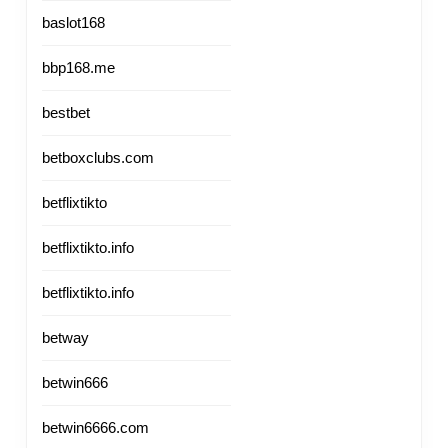
baslot168
bbp168.me
bestbet
betboxclubs.com
betflixtikto
betflixtikto.info
betflixtikto.info
betway
betwin666
betwin6666.com