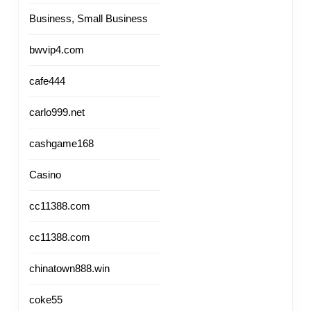
Business, Small Business
bwvip4.com
cafe444
carlo999.net
cashgame168
Casino
cc11388.com
cc11388.com
chinatown888.win
coke55