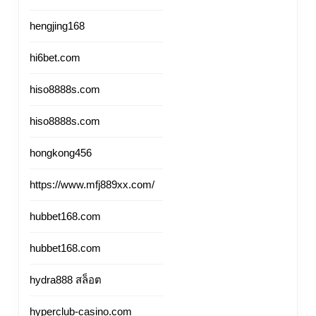
hengjing168
hi6bet.com
hiso8888s.com
hiso8888s.com
hongkong456
https://www.mfj889xx.com/
hubbet168.com
hubbet168.com
hydra888 สล็อต
hyperclub-casino.com