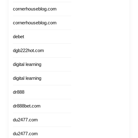
cornerhouseblog.com
cornerhouseblog.com
debet
dgb222hot.com
digital learning
digital learning
dr888
dr888bet.com
du2477.com
du2477.com