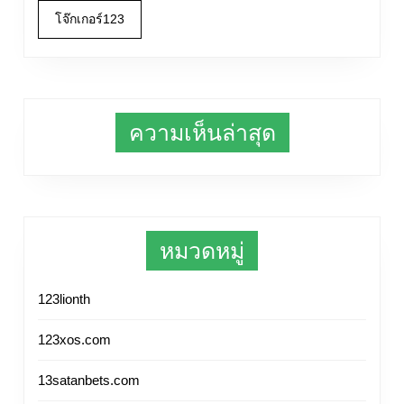
โจ๊กเกอร์123
ความเห็นล่าสุด
หมวดหมู่
123lionth
123xos.com
13satanbets.com