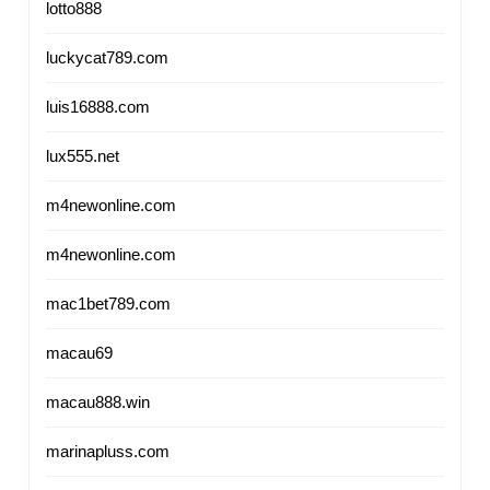
lotto888
luckycat789.com
luis16888.com
lux555.net
m4newonline.com
m4newonline.com
mac1bet789.com
macau69
macau888.win
marinapluss.com