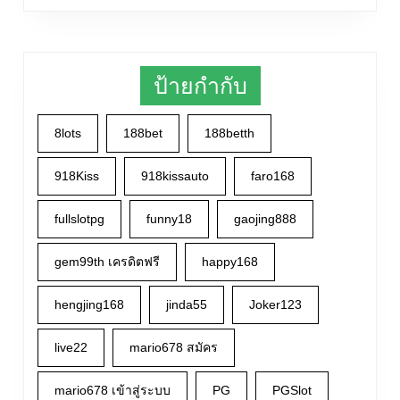
ป้ายกำกับ
8lots
188bet
188betth
918Kiss
918kissauto
faro168
fullslotpg
funny18
gaojing888
gem99th เครดิตฟรี
happy168
hengjing168
jinda55
Joker123
live22
mario678 สมัคร
mario678 เข้าสู่ระบบ
PG
PGSlot