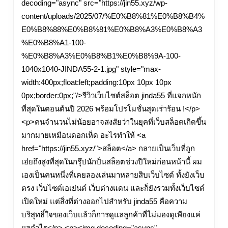
decoding="async" src="https://jin55.xyz/wp-
แจก
content/uploads/2025/07/%E0%B8%81%E0%B8%B4%
หนัก
E0%B8%88%E0%B8%81%E0%B8%A3%E0%B8%A3
สล็อต
%E0%B8%A1-100-
%E0%B8%A3%E0%B8%B1%E0%B8%9A-100-
แตก
1040x1040-JINDA55-2-1.jpg" style="max-
ง่าย
width:400px;float:left;padding:10px 10px 10px
0px;border:0px;"/>รีวิวเว็บไซต์สล็อต jinda55 ที่แจกหนัก
จริง
ที่สุดในตอนต้นปี 2026 พร้อมโปรโมชั่นสุดเร่าร้อน !</p>
ไหม
<p>คนจำนวนไม่น้อยอาจสงสัยว่าในยุคที่เว็บสล็อตเกิดขึ้น
ลอง
มากมายเหมือนดอกเห็ด อะไรทำให้ <a
href="https://jin55.xyz/">สล็อต</a> กลายเป็นเว็บที่ถูก
เอง
เอ๋ยถึงสูงที่สุดในกรุ๊ปนักปั่นสล็อตช่วงปีใหม่ก่อนหน้านี้ ผม
แล้ว
เองเป็นคนหนึ่งที่เคยลองเล่นมาหลายสิบเว็บไซต์ ทั้งยังเว็บ
เครดิต
ตรง เว็บไซต์เอเย่นต์ เว็บต่างแดน และก็ยังรวมทั้งเว็บไซต์
เปิดใหม่ แต่สิ่งที่ต่างออกไปสำหรับ jinda55 คือความ
ฟรี
บริสุทธิ์ใจของเว็บแล้วก็การดูแลลูกค้าที่ไม่มองดูเพียงแค่
ผลกำไร</p> <p><img decoding="async"