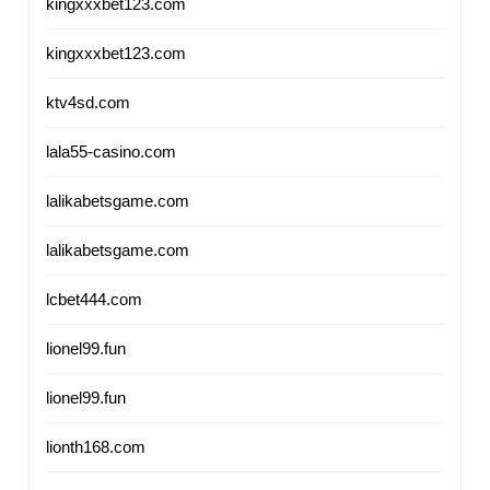
kingxxxbet123.com
kingxxxbet123.com
ktv4sd.com
lala55-casino.com
lalikabetsgame.com
lalikabetsgame.com
lcbet444.com
lionel99.fun
lionel99.fun
lionth168.com