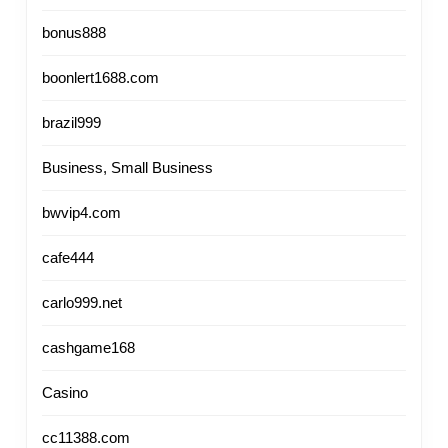
bonus888
boonlert1688.com
brazil999
Business, Small Business
bwvip4.com
cafe444
carlo999.net
cashgame168
Casino
cc11388.com