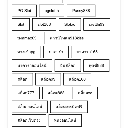
PG Slot
pgslotth
Pussy888
Slot
slot168
Slotxo
sretthi99
temmax69
ดาวน์โหลด918kiss
ทางเข้าpg
บาคาร่า
บาคาร่า168
บาคาร่าออนไลน์
ปั่นสล็อต
พุซซี่888
สล็อต
สล็อต99
สล็อต168
สล็อต777
สล็อต888
สล็อตxo
สล็อตออนไลน์
สล็อตเครดิตฟรี
สล็อตเว็บตรง
หนังออนไลน์