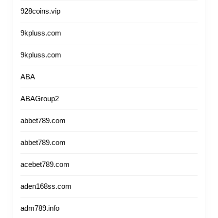
928coins.vip
9kpluss.com
9kpluss.com
ABA
ABAGroup2
abbet789.com
abbet789.com
acebet789.com
aden168ss.com
adm789.info