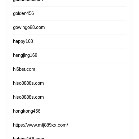
golden456
gowingo88.com
happy168
hengjing168
hi6bet.com
hiso8888s.com
hiso8888s.com
hongkong456
https://www.mfj889xx.com/
hubbet168.com