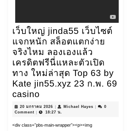
มิ.ย.
2569
พนัน
เว็บใหญ่ jinda55 เว็บไซต์
แจกหนัก สล็อตแตกง่าย
จริงไหม ลองเองแล้ว
เครดิตฟรีนี่แหละตัวเปิด
ทาง ใหม่ล่าสุด Top 63 by
Kate jin55.xyz 23 ก.พ. 69
เว็บ
casino
ใหญ่
20
Michael
20 มกราคม 2026
Michael Hayes
0
|
|
มกราคม
Hayes
Comment
jinda55
18:27 น.
|
2026
เว็บไซต์
<div class="pbs-main-wrapper"><p><img