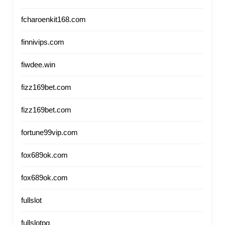
fcharoenkit168.com
finnivips.com
fiwdee.win
fizz169bet.com
fizz169bet.com
fortune99vip.com
fox689ok.com
fox689ok.com
fullslot
fullslotpg