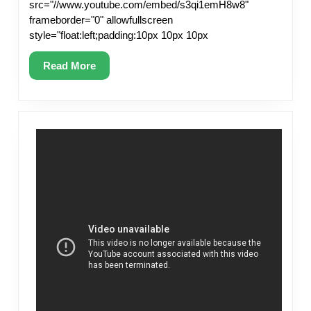
จริง
src="//www.youtube.com/embed/s3qi1emH8w8"
frameborder="0" allowfullscreen
พร้อม
style="float:left;padding:10px 10px 10px
โปร
ต้อนรับ
Read
Read More
More
สำหรับ
สมาชิก
ใหม่
เครดิต
ฟรี
Top
5
by
Katia
alot66.ne
2