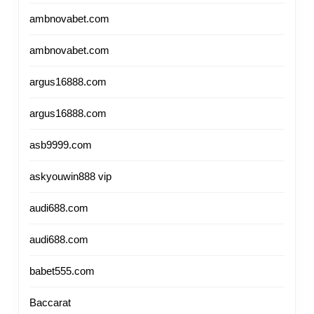
ambnovabet.com
ambnovabet.com
argus16888.com
argus16888.com
asb9999.com
askyouwin888 vip
audi688.com
audi688.com
babet555.com
Baccarat