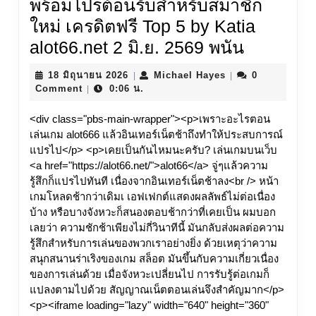
พร้อมโปรต้อนรับสำหรับสมาชิก
ใหม่ เครดิตฟรี Top 5 by Katia
เว็บ
alot66.net 2 มิ.ย. 2569 พนัน
แม่
18
Michael
18 มิถุนายน 2026
Michael Hayes
0
|
|
alot66
มิถุนายน
Hayes
Comment
0:06 น.
|
2026
webแตก
<div class="pbs-main-wrapper"><p>เพราะอะไรตอน
ง่าย
เล่นเกม alot666 แล้วอินเทอร์เน็ตช้าถึงทำให้ประสบการณ์
สมัคร
แปรไป</p> <p>เคยเป็นกันไหมนะครับ? เล่นเกมบนเว็บ
<a href="https://alot66.net/">alot66</a> จู่ๆแล้วความ
สล็อต
รู้สึกก็แปรไปทันที เนื่องจากอินเทอร์เน็ตช้าลง<br /> หน้า
เว็บ
เกมโหลดช้ากว่าเดิมเ เอฟเฟกต์แสดงผลลัพธ์ไม่ต่อเนื่อง
บ้าง หรือบางจังหวะก็สนองตอบช้ากว่าที่เคยเป็น ผมบอก
ตรง
เลยว่า ความชักช้าเพียงไม่กี่วินาทีนี้ มันกลับส่งผลต่อความ
เล่น
รู้สึกสำหรับการเล่นของพวกเราอย่างยิ่ง ด้วยเหตุว่าความ
ง่าย
สนุกสนานร่าเริงของเกม สล็อต มันขึ้นกับความเกี่ยวเนื่อง
ของการเล่นด้วย เมื่อจังหวะเปลี่ยนไป การรับรู้ต่อเกมก็
ได้
แปลงตามไปด้วย สัญญาณเน็ตตอนเล่นจึงสำคัญมาก</p>
เงิน
<p><iframe loading="lazy" width="640" height="360"