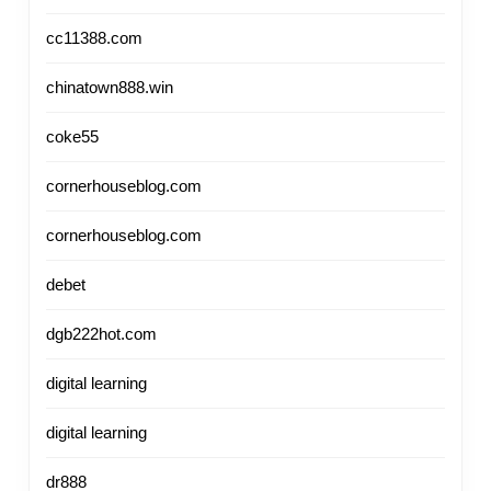
cc11388.com
chinatown888.win
coke55
cornerhouseblog.com
cornerhouseblog.com
debet
dgb222hot.com
digital learning
digital learning
dr888