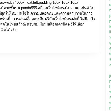
dth:400px;float:left;padding:10px 10px 10px
ไม่มี
ด้มากขึ้นบน panda555 สล็อตเว็บไซต์ตรงไม่ผ่านเอเย่นต์ ไม่
h
ขั้น
ดีที่สุดในไทย มั่นใจในความปลอดภัยและความสามารถในการ
p
ต่ำ
ับเพื่อการเล่นสล็อตเครดิตฟรีกับเว็บไซต์ตรงล่ะก็ ไม่มีอะไร
ี่สุดในไทยแล้วล่ะครับผม มีเกมสล็อตเครดิตฟรีให้เลือก
คา
f
ินได้จริง
l
สิ
โน
ด
ออนไลน์
s
เว็บ
s
แม่
สล็อต
j
เครดิต
ฟรี
h
s
เครดิต
ฟรี
s
Top
h