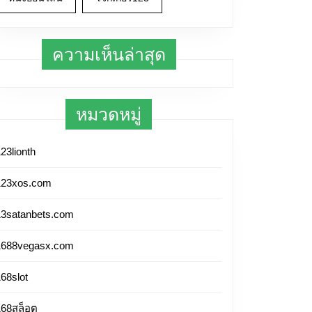
ความเห็นล่าสุด
หมวดหมู่
23lionth
123xos.com
13satanbets.com
1688vegasx.com
68slot
168สล็อต