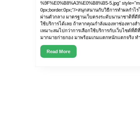
%9F%E0%B8%A3%E0%B8%B5-5.jpg" style="max-wi
0px;border:0px;"/>สนุกสนานกับวิธีการทำผลกำไรไ
ผ่านตัวกลาง มาตรฐานเว็บตรงระดับนานาชาติที่
ใช้บริการได้เลย ถ้าหากคุณกำลังมองหาช่องทางสำหร
เหมาะสมไปกว่าการเลือกใช้บริการกับเว็บไซต์ที่ดีท
มากมายก่ายกอง มาพร้อมเกมแตกหนักแตกจริง ทำเง
Read
Read More
More