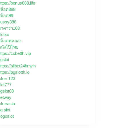
ttps://bonus888.life
สล็อต888
สล็อต99
pussy888
บาคาร่า168
lotxo
สล็อตทดลอง
หนังโป๊ไทย
ttps://1xbetth.vip
gslot
ttps://allbet24hr.win
ttps://pgslotth.io
oker 123
lot777
pgslot88
betway
okerasia
g slot
gogoslot