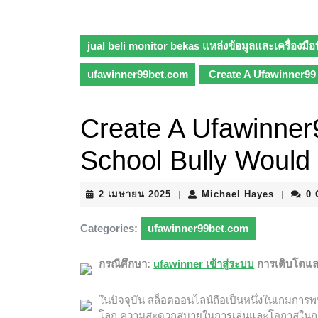
jual beli monitor bekas แหล่งข้อมูลและเครื่องมื
ufawinner99bet.com
Create A Ufawinner99 
Create A Ufawinner
School Bully Would 
2
Michael
2 เมษายน 2025
Michael Hayes
0
|
|
เมษายน
Hayes
2025
Categories:
ufawinner99bet.com
กรณีศึกษา:
ufawinner เข้าสู่ระบบ
การเติบโตแล
ในปัจจุบัน สล็อตออนไลน์ถือเป็นหนึ่งในเกมการพ
โลก ความสะดวกสบายในการเล่นและโอกาสในการช