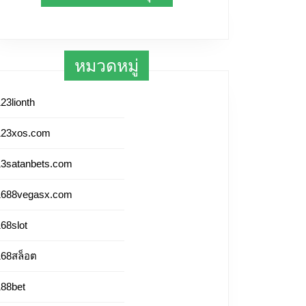
หมวดหมู่
23lionth
123xos.com
13satanbets.com
1688vegasx.com
68slot
168สล็อต
188bet