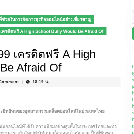
อที่ช่วยในการจัดการธุรกิจออนไลน์อย่างเชี่ยวชาญ
f
เครดิตฟรี A High School Bully Would Be Afraid Of
99 เครดิตฟรี A High
Be Afraid Of
h
 Comment
18:19 น.
|
ะอิทธิพลของอุตสาหกรรมสล็อตออนไลน์ในประเทศไทย
h
p
นันออนไลน์ที่ได้รับความนิยมอย่างสูงทั้งในประเทศไทยและทั่ว
นะรางวัลใหญ่ทำให้เกมสล็อตออนไลน์กลายเป็นที่ชื่นชอบ