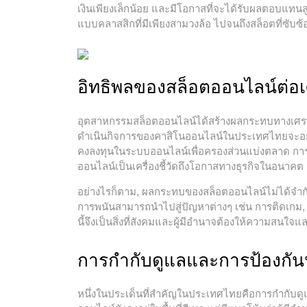
เงินเพียงเล็กน้อย และมีโอกาสที่จะได้รับผลตอบแทน
แบบคลาสสิกที่มีเพียงสามวงล้อ ไปจนถึงสล็อตที่ซับซ้อน
อิทธิพลของสล็อตออนไลน์ต่อ
อุตสาหกรรมสล็อตออนไลน์ได้สร้างผลกระทบทางเศรษฐ
ดำเนินกิจการของคาสิโนออนไลน์ในประเทศไทยจะอยู่ใ
คงลงทุนในระบบออนไลน์เพื่อครองส่วนแบ่งตลาด กา
ออนไลน์เป็นเครื่องชี้วัดถึงโอกาสทางธุรกิจในอนาคต
อย่างไรก็ตาม, ผลกระทบของสล็อตออนไลน์ไม่ได้จำกัด
การพนันสามารถนำไปสู่ปัญหาต่างๆ เช่น การติดเกม
นี้จึงเป็นสิ่งที่สังคมและผู้มีอำนาจต้องให้ความสนใ
การกำกับดูแลและการป้องกันปั
หนึ่งในประเด็นที่สำคัญในประเทศไทยคือการกำกับดู