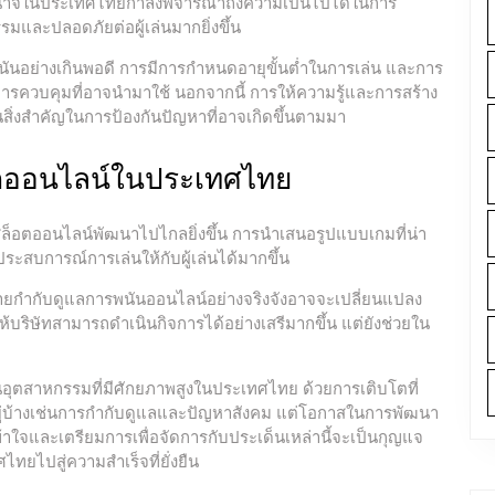
้มีอำนาจในประเทศไทยกำลังพิจารณาถึงความเป็นไปได้ในการ
มและปลอดภัยต่อผู้เล่นมากยิ่งขึ้น
พนันอย่างเกินพอดี การมีการกำหนดอายุขั้นต่ำในการเล่น และการ
การควบคุมที่อาจนำมาใช้ นอกจากนี้ การให้ความรู้และการสร้าง
นสิ่งสำคัญในการป้องกันปัญหาที่อาจเกิดขึ้นตามมา
ตออนไลน์ในประเทศไทย
อตออนไลน์พัฒนาไปไกลยิ่งขึ้น การนำเสนอรูปแบบเกมที่น่า
ะสบการณ์การเล่นให้กับผู้เล่นได้มากขึ้น
กำกับดูแลการพนันออนไลน์อย่างจริงจังอาจจะเปลี่ยนแปลง
้บริษัทสามารถดำเนินกิจการได้อย่างเสรีมากขึ้น แต่ยังช่วยใน
อุตสาหกรรมที่มีศักยภาพสูงในประเทศไทย ด้วยการเติบโตที่
ยอยู่บ้างเช่นการกำกับดูแลและปัญหาสังคม แต่โอกาสในการพัฒนา
ใจและเตรียมการเพื่อจัดการกับประเด็นเหล่านี้จะเป็นกุญแจ
ไปสู่ความสำเร็จที่ยั่งยืน