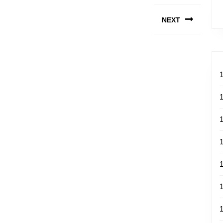
Next
post:
NEXT
1
1