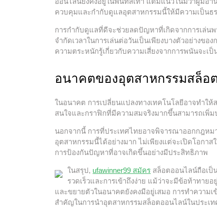
ออนไลน์ยังคงอยู่ในพื้นที่สีเทา แต่มีแนวโน้มว่าผู
ควบคุมและกำกับดูแลอุตสาหกรรมนี้ให้มีความเป็นธรร
การกำกับดูแลที่ดีจะช่วยลดปัญหาที่เกิดจากการเล่น
จำกัดเวลาในการเล่นต่อวันเป็นเพียงบางตัวอย่างของ
ความตระหนักรู้เกี่ยวกับความเสี่ยงจากการพนันจะเป็
อนาคตของอุตสาหกรรมสล็อ
ในอนาคต การเปลี่ยนแปลงทางเทคโนโลยีอาจทำให้สล็
สนใจและกราฟิกที่มีความสมจริงมากขึ้นสามารถเพิ่มปร
นอกจากนี้ การที่ประเทศไทยอาจพิจารณาออกกฎหมาย
อุตสาหกรรมนี้ได้อย่างมาก ไม่เพียงแต่จะเปิดโอกาสให
การป้องกันปัญหาที่อาจเกิดขึ้นอย่างมีประสิทธิภาพ
ในสรุป,
ufawinner99 สมัคร
สล็อตออนไลน์ถือเป็น
รวดเร็วและการเข้าถึงง่าย แม้ว่าจะมีข้อท้าทา
และขยายตัวในอนาคตยังคงมีอยู่เสมอ การทำความเข้า
สำคัญในการนำอุตสาหกรรมสล็อตออนไลน์ในประเทศไทย