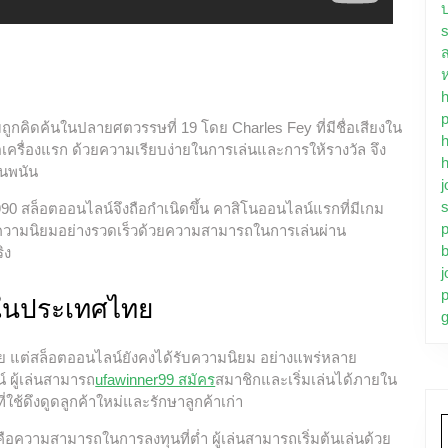
s
h
p
มถูกคิดค้นในปลายศตวรรษที่ 19 โดย Charles Fey ที่มีชื่อเสียงใน
h
็อตเครื่องแรก ด้วยความเรียบง่ายในการเล่นและการให้รางวัล จึง
h
านพนัน
j
s
990 สล็อตออนไลน์จึงถือกำเนิดขึ้น คาสิโนออนไลน์แรกที่มีเกม
บความนิยมอย่างรวดเร็วด้วยความสามารถในการเล่นผ่าน
ิง
j
p
ในประเทศไทย
ย แต่สล็อตออนไลน์ยังคงได้รับความนิยม อย่างแพร่หลาย
 ผู้เล่นสามารถ
ufawinner99 สมัคร
สมาชิกและเริ่มเล่นได้ภายใน
ใช้ดึงดูดลูกค้าใหม่และรักษาลูกค้าเก่า
ือความสามารถในการลงทุนที่ต่ำ ผู้เล่นสามารถเริ่มต้นเล่นด้วย