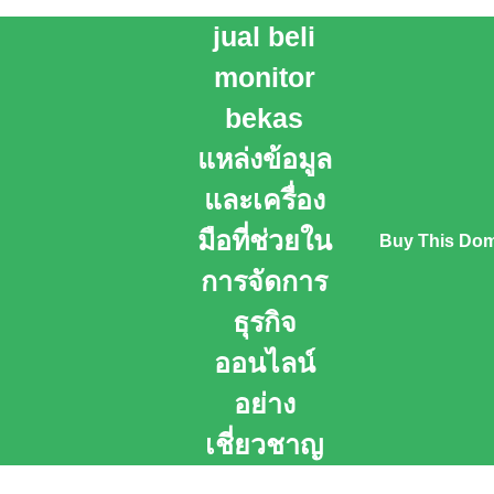
jual beli
monitor
bekas
แหล่งข้อมูล
และเครื่อง
มือที่ช่วยใน
n
Buy This Do
การจัดการ
ธุรกิจ
ออนไลน์
อย่าง
เชี่ยวชาญ