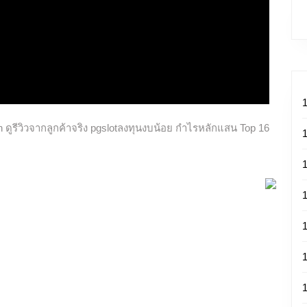
1
ดูรีวิวจากลูกค้าจริง pgslotลงทุนงบน้อย กำไรหลักแสน Top 16
1