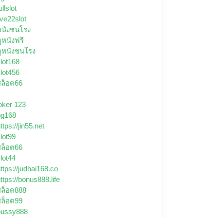
ullslot
ive22slot
หนังชนโรง
ูหนังฟรี
ดูหนังชนโรง
lot168
lot456
สล็อต66
oker 123
pg168
ttps://jin55.net
lot99
สล็อต66
lot44
ttps://judhai168.co
ttps://bonus888.life
สล็อต888
สล็อต99
pussy888