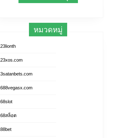
หมวดหมู่
23lionth
123xos.com
13satanbets.com
1688vegasx.com
68slot
168สล็อต
188bet