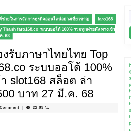
อที่ช่วยในการจัดการธุรกิจออนไลน์อย่างเชี่ยวชาญ
faro168
f
 Thanh faro168.co ระบบออโต้ 100% รวมทุกค่ายดัง ทางเข้า
.ค. 68
รองรับภาษาไทยไทย Top
168.co ระบบออโต้ 100%
h
า slot168 สล็อต ล่า
 500 บาท 27 มี.ค. 68
 Comment
22:09 น.
|
h
p