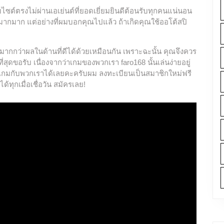
บไซต์ตรงไม่ผ่านเอเย่นต์ที่ยอดเยี่ยมยินดีต้อนรับทุกคนแน่นอน
กมาก แต่อย่างที่ผมบอกคุณไปแล้ว ถ้าเกิดคุณใช้ออโต้สปิ
กกว่าผลในด้านที่ดีได้ด้วยเหมือนกัน เพราะฉะนั้น คุณจึงควร
่สุดขอรับ เนื่องจากว่าเกมของพวกเรา faro168 นั้นเล่นง่ายอยู่
่นเกมกับพวกเราได้เลยคะครับผม ลงทะเบียนเป็นสมาชิกใหม่ฟรี
ด้ทุกเมื่อเชื่อวัน สมัครเลย!