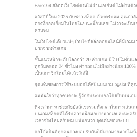
Faro168 สล็อตเว็บไซต์ตรงไม่ผ่านเอเย่นต์ ไม่ผ่านตัว
สวัสดีปีใหม่ 2025 กับชาว สล็อต ด้วยครับผม คุณกำลัง
ตรงที่ยอดเยี่ยมในไทยในขณะนี้กันเลย! ไม่ว่าจะเป็
ครบจบ
ในเว็บไซต์เดียวแน่ๆ เว็บไซต์สล็อตออนไลน์ที่มีเก
มากจากค่ายเกม
ชั้นแนวหน้าระดับโลกกว่า 20 ค่ายเกม มีโปรโมชั่นแล
ทุกวันตลอด 24 ชั่วโมง ฝากถอนไม่มีอย่างน้อย 100% 
เป็นสมาชิกใหม่ได้แล้ววันนี้!
จุดเด่นของการใช้ระบบออโต้สปินบนเกม pgslot ที่คุ
ผมมั่นใจว่าทุกคนคงจะรู้จักกับระบบออโต้สปินบนเกม
ที่จะสามารถช่วยมัธยัสถ์แรงรวมทั้งเวลาในการเล่นเก
บนเกมสล็อตที่ได้รับความนิยมอย่างมากเลยล่ะนะครั
เวลาจริงไหมครับผม แน่นอนว่า จุดเด่นของระบบ
ออโต้สปินที่ทุกคนต่างยอมรับกันก็มีมากมายมากไม่น้อ