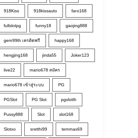
918Kiss
918kissauto
faro168
fullslotpg
funny18
gaojing888
gem99th เครดิตฟรี
happy168
hengjing168
jinda55
Joker123
live22
mario678 สมัคร
mario678 เข้าสู่ระบบ
PG
PGSlot
PG Slot
pgslotth
Pussy888
Slot
slot168
Slotxo
sretthi99
temmax69