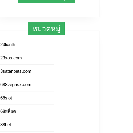
หมวดหมู่
23lionth
123xos.com
13satanbets.com
1688vegasx.com
68slot
168สล็อต
188bet