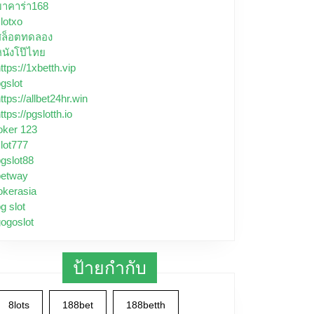
บาคาร่า168
lotxo
สล็อตทดลอง
หนังโป๊ไทย
ttps://1xbetth.vip
gslot
ttps://allbet24hr.win
ttps://pgslotth.io
oker 123
lot777
pgslot88
betway
okerasia
g slot
gogoslot
ป้ายกำกับ
8lots
188bet
188betth