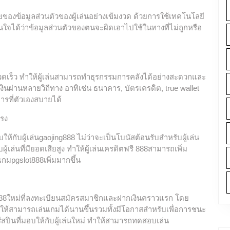
งข้อมูลส่วนตัวของผู้เล่นอย่างเข้มงวด ด้วยการใช้เทคโนโลยี
มั่นใจได้ว่าข้อมูลส่วนตัวของตนจะผิดเอาไปใช้ในทางที่ไม่ถูกหรือ
วดเร็ว ทำให้ผู้เล่นสามารถทำธุรกรรมการคลังได้อย่างสะดวกและ
ินผ่านหลายวิถีทาง อาทิเช่น ธนาคาร, บัตรเครดิต, true wallet
การที่ตัวเองสบายได้
ตรง
้กับผู้เล่นgaojing888 ไม่ว่าจะเป็นโบนัสต้อนรับสำหรับผู้เล่น
้เล่นที่มียอดเสียสูง ทำให้ผู้เล่นเครดิตฟรี 888สามารถเพิ่ม
กมpgslot888เพิ่มมากขึ้น
ot888ใหม่ที่ลงทะเบียนสมัครสมาชิกและฝากเงินคราวแรก โดย
 ทำให้สามารถเล่นเกมได้นานขึ้นรวมทั้งมีโอกาสสำหรับเพื่อการชนะ
รีสปินที่มอบให้กับผู้เล่นใหม่ ทำให้สามารถทดสอบเล่น