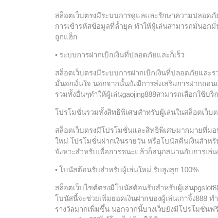
สล็อตเว็บตรงมีระบบการดูแลและรักษาความปลอดภัยขอ
การเข้ารหัสข้อมูลที่ล้ำยุค ทำให้ผู้เล่นสามารถมั่นอก
ถูกแฮ็ก
• ระบบการฝากเบิกเงินที่ปลอดภัยและก็เร็ว
สล็อตเว็บตรงมีระบบการฝากเบิกเงินที่ปลอดภัยและร
มั่นอกมั่นใจ นอกจากนั้นยังมีการส่งเสริมการฝากถอนเง
รวมทั้งอื่นๆทำให้ผู้เล่นgaojing888สามารถเลือกใช้บริ
โปรโมชั่นรวมทั้งสิทธิพิเศษสำหรับผู้เล่นในสล็อตเว็บ
สล็อตเว็บตรงมีโปรโมชั่นและสิทธิพิเศษมากมายที่มอบให
ใหม่ โปรโมชั่นฝากเงินรายวัน หรือโบนัสคืนเงินสำหรับผู
จังหวะสำหรับเพื่อการชนะแล้วก็สนุกสนานกับการเล่นเ
• โบนัสต้อนรับสำหรับผู้เล่นใหม่ รับสูงสุก 100%
สล็อตเว็บไซต์ตรงมีโบนัสต้อนรับสำหรับผู้เล่นpgsl
โบนัสนี้จะช่วยเพิ่มยอดเงินฝากของผู้เล่นเกาจิ้ง888
รางวัลมากเพิ่มขึ้น นอกจากนี้บางเว็บยังมีโปรโมชั่นฟ