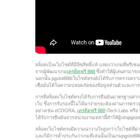
สล็อตเป็นเว็บไซต์ที่มีลิขสิทธิ์แท้ แสดงว่าเกมที่พรี
จากผู้พัฒนาเกม
เครดิตฟรี 888
ซึ่งทำให้ผู้เล่นสามารถเ
นอกนั้น pgslot888เว็บไซต์ตรงยังได้รับการตรวจตราแ
เชื่อมั่นได้ในความปลอดภัยของข้อมูลส่วนตัวและการเ
การที่สล็อตเว็บไซต์ตรงได้รับการยืนยันมาตรฐานสา
เว็บ ซึ่งการรับรองนี้ไม่ได้มาง่ายๆจะต้องผ่านการตร
อย่างเช่น eCOGRA,
เครดิตฟรี 888
iTech Labs หรือ 
ได้รับการยืนยันจากหน่วยงานเหล่านี้ทำให้ผู้เล่นpgsl
สล็อตเว็บไซต์ตรงมีความน่าวางใจสูงกว่าเว็บไซต์ที่ผ่า
และก็มีการค้ำประกันว่าเกมที่เล่นนั้นเป็นเกมpgslot88