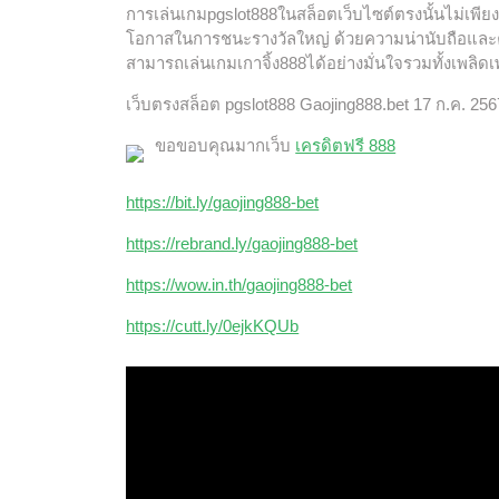
การเล่นเกมpgslot888ในสล็อตเว็บไซต์ตรงนั้นไม่เพียงแต
โอกาสในการชนะรางวัลใหญ่ ด้วยความน่านับถือและค
สามารถเล่นเกมเกาจิ้ง888ได้อย่างมั่นใจรวมทั้งเพลิ
เว็บตรงสล็อต pgslot888 Gaojing888.bet 17 ก.ค. 256
ขอขอบคุณมากเว็บ
เครดิตฟรี 888
https://bit.ly/gaojing888-bet
https://rebrand.ly/gaojing888-bet
https://wow.in.th/gaojing888-bet
https://cutt.ly/0ejkKQUb