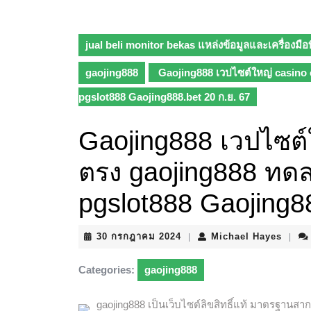
jual beli monitor bekas แหล่งข้อมูลและเครื่องมื
gaojing888
Gaojing888 เวปไซต์ใหญ่ casino o
pgslot888 Gaojing888.bet 20 ก.ย. 67
Gaojing888 เวปไซต์ใ
ตรง gaojing888 ทดล
pgslot888 Gaojing88
30
Micha
30 กรกฎาคม 2024
Michael Hayes
|
|
กรกฎาคม
Hayes
2024
Categories:
gaojing888
gaojing888 เป็นเว็บไซต์ลิขสิทธิ์แท้ มาตรฐานส