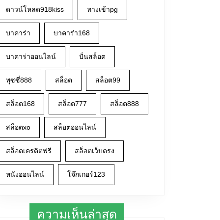
ดาวน์โหลด918kiss
ทางเข้าpg
บาคาร่า
บาคาร่า168
บาคาร่าออนไลน์
ปั่นสล็อต
พุซซี่888
สล็อต
สล็อต99
สล็อต168
สล็อต777
สล็อต888
สล็อตxo
สล็อตออนไลน์
สล็อตเครดิตฟรี
สล็อตเว็บตรง
หนังออนไลน์
โจ๊กเกอร์123
ความเห็นล่าสุด