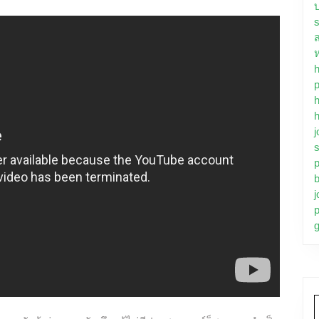
s
h
p
h
h
j
s
j
p