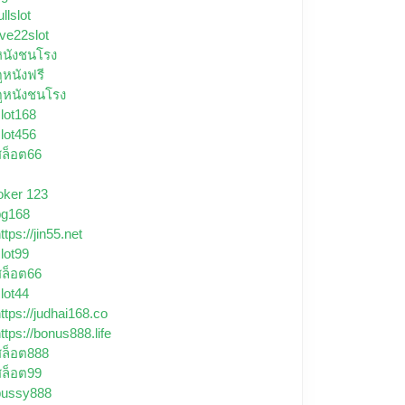
ullslot
ive22slot
หนังชนโรง
ูหนังฟรี
ดูหนังชนโรง
lot168
lot456
สล็อต66
oker 123
pg168
ttps://jin55.net
lot99
สล็อต66
lot44
ttps://judhai168.co
ttps://bonus888.life
สล็อต888
สล็อต99
pussy888