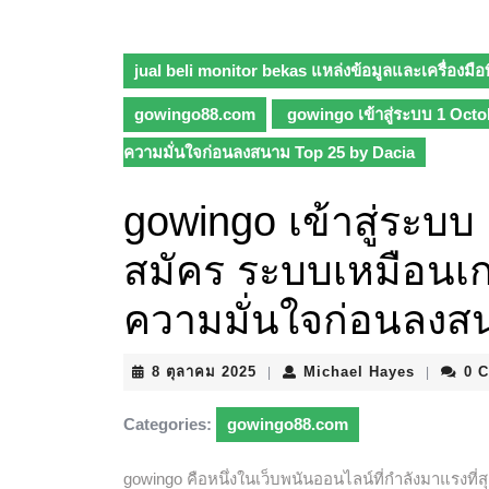
jual beli monitor bekas แหล่งข้อมูลและเครื่องมื
gowingo88.com
gowingo เข้าสู่ระบบ 1 Octob
ความมั่นใจก่อนลงสนาม Top 25 by Dacia
gowingo เข้าสู่ระบ
สมัคร ระบบเหมือนเกมจ
ความมั่นใจก่อนลงส
8
Michael
8 ตุลาคม 2025
Michael Hayes
0 
|
|
ตุลาคม
Hayes
2025
Categories:
gowingo88.com
gowingo คือหนึ่งในเว็บพนันออนไลน์ที่กำลังมาแรงที่