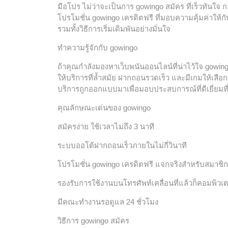
มือโปร ไม่ว่าจะเป็นการ gowingo สมัคร ที่เร็วทันใจ 
โปรโมชั่น gowingo เครดิตฟรี ที่มอบความคุ้มค่าให้กั
รวมทั้งวิธีการเริ่มเดิมพันอย่างมั่นใจ
ทำความรู้จักกับ gowingo
ถ้าคุณกำลังมองหาเว็บพนันออนไลน์ที่น่าไว้ใจ gowi
ให้บริการที่ล้ำสมัย ฝากถอนรวดเร็ว และมีเกมให้เลื
บริการถูกออกแบบมาเพื่อมอบประสบการณ์ที่ดีเยี่ยมที่ส
คุณลักษณะเด่นของ gowingo
สมัครง่าย ใช้เวลาไม่ถึง 3 นาที
ระบบออโต้ฝากถอนเร็วภายในไม่กี่วินาที
โปรโมชั่น gowingo เครดิตฟรี แจกจริงสำหรับสมาชิก
รองรับการใช้งานบนโทรศัพท์เคลื่อนที่แล้วก็คอมพิวเต
มีคณะทำงานรอดูแล 24 ชั่วโมง
วิธีการ gowingo สมัคร