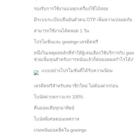
รองรับการใช้งานบนทุกเครื่องใช้ไม้สอย
มีระบบระเบียบยืนยันตัวตน OTP เพิ่มความปลอดภัย
สามารถใช้งานได้ตลอด 1 วัน
โปรโมชั่นและ gowingo เครดิตฟรี
หนึ่งในเหตุผลหลักที่ทำให้ผู้เล่นเลือกใช้บริการกับ go
ช่วยเพิ่มทุนสำหรับการพนันแล้วก็ต่อยอดผลกำไรได้ง่
แบบอย่างโปรโมชั่นที่ได้รับความนิยม
เครดิตฟรีสำหรับสมาชิกใหม่ ไม่ต้องฝากก่อน
โบนัสฝากคราวแรก 100%
คืนยอดเสียทุกอาทิตย์
โบนัสพิเศษตอนเทศกาล
เกมพนันยอดฮิตใน gowingo