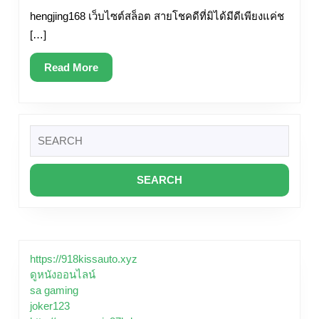
อย่า
300
hengjing168 เว็บไซต์สล็อต สายโชคดีที่มิได้มีดีเพียงแค่ช
เพิ่ง
บาท
[…]
เล่น
เล่น
สล็อต
ง่าย
Read
Read More
ถ้า
More
ถอน
ยัง
ได้
ไม่รู้
จริง
Search
ว่า
สมัคร
for:
เกม
รับ
ไหน
เลย
กำลัง
500
จ่าย
ฟรี
หนัก
happy168
https://918kissauto.xyz
ดูหนังออนไลน์
ตอน
ชีวิต
sa gaming
นี้
ดี
joker123