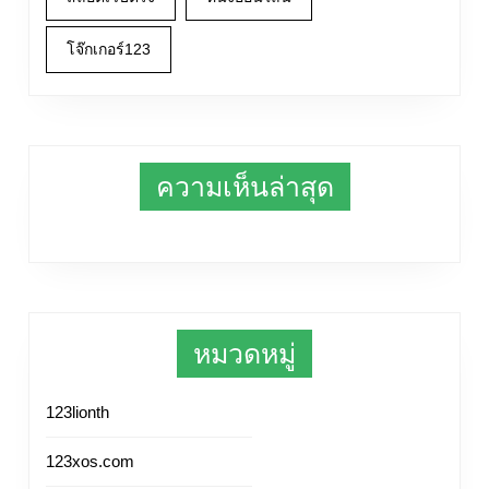
โจ๊กเกอร์123
ความเห็นล่าสุด
หมวดหมู่
123lionth
123xos.com