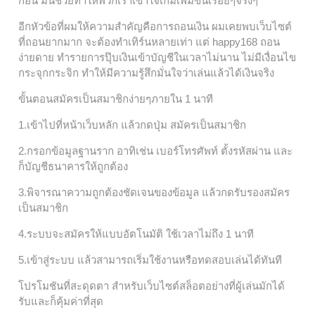
ก่อน มันช่วยทำให้พวกเราเข้าใจเกมเพิ่มขึ้นเรื่อยๆจริงๆ
อีกหัวข้อที่ผมให้ความสำคัญคือการถอนเงิน ผมเคยพบเว็บไซต์
ที่ถอนยากมาก จะต้องทำเทิร์นหลายเท่า แต่ happy168 ถอน
ง่ายดาย ทำรายการปุ๊บเงินเข้าบัญชีในเวลาไม่นาน ไม่มีเงื่อนไข
กระจุกกระจิก ทำให้มีความรู้สึกมั่นใจว่าเล่นแล้วได้เงินจริง
ขั้นตอนสมัครเป็นสมาชิกง่ายๆภายใน 1 นาที
1.เข้าไปที่หน้าเว็บหลัก แล้วกดปุ่ม สมัครเป็นสมาชิก
2.กรอกข้อมูลฐานราก อาทิเช่น เบอร์โทรศัพท์ ตั้งรหัสผ่าน และ
ก็บัญชีธนาคารให้ถูกต้อง
3.พิจารณาความถูกต้องชัดเจนของข้อมูล แล้วกดรับรองสมัคร
เป็นสมาชิก
4.ระบบจะสมัครให้แบบอัตโนมัติ ใช้เวลาไม่ถึง 1 นาที
5.เข้าสู่ระบบ แล้วสามารถเริ่มใช้งานหรือทดสอบเล่นได้ทันที
โปรโมชันที่สะดุดตา สำหรับเว็บไซต์สล็อตอย่างที่ผู้เล่นมักได้
รับและก็คุ้มค่าที่สุด