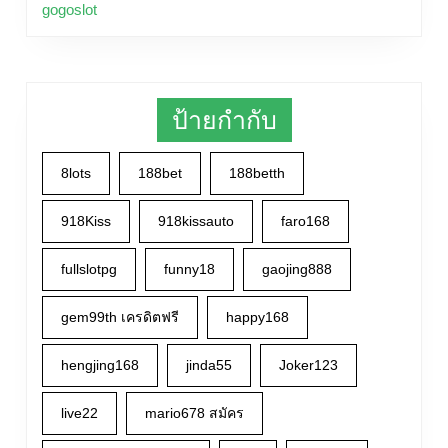
gogoslot
ป้ายกำกับ
8lots
188bet
188betth
918Kiss
918kissauto
faro168
fullslotpg
funny18
gaojing888
gem99th เครดิตฟรี
happy168
hengjing168
jinda55
Joker123
live22
mario678 สมัคร