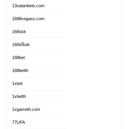
13satanbets.com
1688vegasx.com
168slot
168สล็อต
188bet
188betth
1xbet
1xbetth
1xgameth.com
77UFA