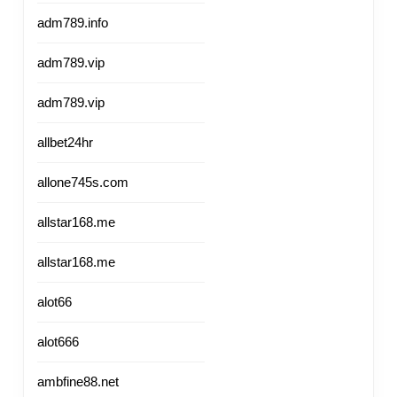
adm789.info
adm789.vip
adm789.vip
allbet24hr
allone745s.com
allstar168.me
allstar168.me
alot66
alot666
ambfine88.net