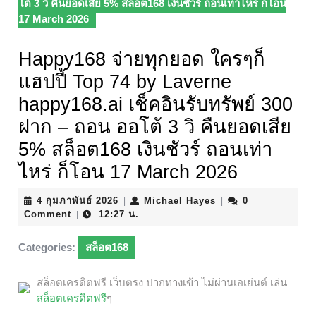
โต้ 3 วิ คืนยอดเสีย 5% สล็อต168 เงินชัวร์ ถอนเท่าไหร่ ก็โอน
17 March 2026
Happy168 จ่ายทุกยอด ใครๆก็
แฮปปี้ Top 74 by Laverne
happy168.ai เช็คอินรับทรัพย์ 300
ฝาก – ถอน ออโต้ 3 วิ คืนยอดเสีย
5% สล็อต168 เงินชัวร์ ถอนเท่า
ไหร่ ก็โอน 17 March 2026
4
Michael
4 กุมภาพันธ์ 2026
Michael Hayes
0
|
|
กุมภาพันธ์
Hayes
Comment
12:27 น.
|
2026
Categories:
สล็อต168
สล็อตเครดิตฟรี เว็บตรง ปากทางเข้า ไม่ผ่านเอเย่นต์ เล่น
สล็อตเครดิตฟรี
ๆ