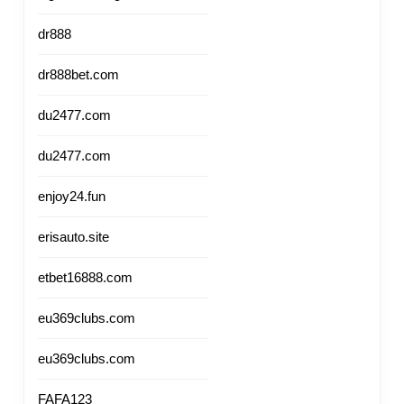
dr888
dr888bet.com
du2477.com
du2477.com
enjoy24.fun
erisauto.site
etbet16888.com
eu369clubs.com
eu369clubs.com
FAFA123