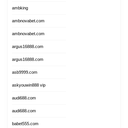
ambking
ambnovabet.com
ambnovabet.com
argus16888.com
argus16888.com
asb9999.com
askyouwin888 vip
audi688.com
audi688.com
babet555.com