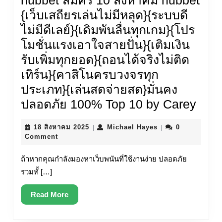
{เว็บเสถียรเล่นไม่มีหลุด}{ระบบดี
ไม่มีดีเลย์}{เดิมพันลื่นทุกเกม}{โปร
โมชั่นแรงเอาใจสายปั่น}{เติมเงิน
รับเพิ่มทุกยอด}{ถอนได้จริงไม่ติด
เทิร์น}{คาสิโนครบวงจรทุก
ประเภท}{เล่นสดจ่ายสด}มั่นคง
hubb
ปลอดภัย 100% Top 10 by Carey
สมัค
18
Michael
18 สิงหาคม 2025
Michael Hayes
0
|
|
10
สิงหาคม
Hayes
Comment
สิงห
2025
ถ้าหากคุณกำลังมองหาเว็บพนันที่ใช้งานง่าย ปลอดภัย
hubb
รวมทั้ […]
{เว็บ
เสถี
Read
Read More
เล่น
More