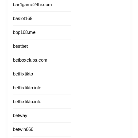
bar4game24hr.com
baslot168
bbp168.me
bestbet
betboxclubs.com
betflixtikto
betflixtikto.info
betflixtikto.info
betway
betwin666