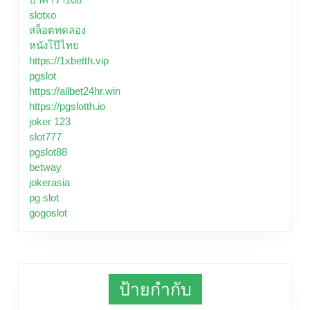
{คา
slotxo
สิ
สล็อตทดลอง
โน
หนังโป๊ไทย
https://1xbetth.vip
ครบ
pgslot
วงจ
https://allbet24hr.win
ทุก
https://pgslotth.io
joker 123
ประเ
slot777
{เล่น
pgslot88
สด
betway
jokerasia
จ่าย
pg slot
สด}
gogoslot
มั่นค
ปลอ
100
ป้ายกำกับ
Top