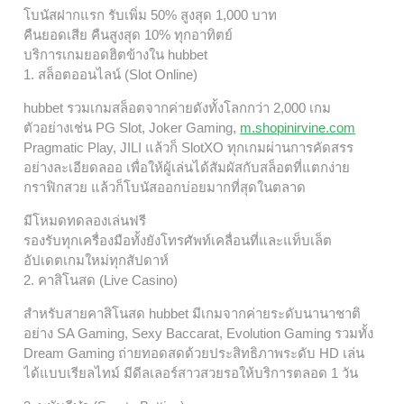
โบนัสฝากแรก รับเพิ่ม 50% สูงสุด 1,000 บาท
คืนยอดเสีย คืนสูงสุด 10% ทุกอาทิตย์
บริการเกมยอดฮิตข้างใน hubbet
1. สล็อตออนไลน์ (Slot Online)
hubbet รวมเกมสล็อตจากค่ายดังทั้งโลกกว่า 2,000 เกม
ตัวอย่างเช่น PG Slot, Joker Gaming,
m.shopinirvine.com
Pragmatic Play, JILI แล้วก็ SlotXO ทุกเกมผ่านการคัดสรร
อย่างละเอียดลออ เพื่อให้ผู้เล่นได้สัมผัสกับสล็อตที่แตกง่าย
กราฟิกสวย แล้วก็โบนัสออกบ่อยมากที่สุดในตลาด
มีโหมดทดลองเล่นฟรี
รองรับทุกเครื่องมือทั้งยังโทรศัพท์เคลื่อนที่และแท็บเล็ต
อัปเดตเกมใหม่ทุกสัปดาห์
2. คาสิโนสด (Live Casino)
สำหรับสายคาสิโนสด hubbet มีเกมจากค่ายระดับนานาชาติ
อย่าง SA Gaming, Sexy Baccarat, Evolution Gaming รวมทั้ง
Dream Gaming ถ่ายทอดสดด้วยประสิทธิภาพระดับ HD เล่น
ได้แบบเรียลไทม์ มีดีลเลอร์สาวสวยรอให้บริการตลอด 1 วัน