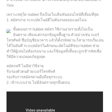
ก่อน
เพราะเหตุใด hubbet ถึงเป็นเว็บเดิมพันออนไลน์ที่เยี่ยมที่สุด
1. สมัครง่าย ระบบอัตโนมัติไม่ต้องรอคอยแอดไม่น
ขั้นตอนการ hubbet สมัคร ใช้งานง่ายรวมทั้งไม่เป็น
อันตราย เพียงแต่กรอกข้อมูลพื้นฐาน ตัวอย่างเช่น เบอร์
โทรศัพท์ ชื่อบัญชีธนาคาร แล้วก็ตั้งรหัสผ่าน ก็สามารถเริ่มเล่น
ได้ในทันที ระบบสมัครในลักษณะอัตโนมัติของ hubbet ช่วย
ทำให้ผู้เล่นไม่ต้องรอนาน และก็ข้อมูลทั้งสิ้นจะถูกเข้ารหัสเพื่อ
ให้มีความปลอดภัยสูงสุด
สมัครฟรี ไม่มีค่าใช้จ่าย
รับรองตัวตนด้วยเบอร์โทรศัพท์
รองรับการสมัครผ่านมือถือทุกระบบ
2. เข้าระบบง่าย ไม่มีอันตรายทุกขั้นตอน