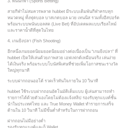
3. พนันกีฬา (Sports Betting)
สายกีฬาไม่สมควรพลาด hubbet มีระบบเดิมพันกีฬาครบทุก
หมวดหมู่ ทั้งฟุตบอล บาสเกตบอล มวย เทนนิส รวมทั้งอีสปอร์ต
พร้อมระบบพนันบอลสด (Live Bet) ที่อัปเดตผลแบบเรียลไทม์
และราคาน้ำดีที่สุดในไทย
4. เกมยิงปลา (Fish Shooting)
อีกหนึ่งเกมยอดนิยมยอดนิยมอย่างต่อเนื่องเป็น “เกมยิงปลา” ที่
hubbet เปิดให้เล่นด้วยภาพสวย เอฟเฟกต์เหมือนจริง เล่นง่าย
ได้เงินจริง พร้อมระบบโบนัสพิเศษที่ช่วยเพิ่มโอกาสชนะรางวัล
ใหญ่ทุกนาที
ระบบฝากถอนออโต้ รวดเร็วทันใจภายใน 10 วินาที
hubbet ใช้ระบบฝากถอนอัตโนมัติเต็มแบบ ผู้เล่นสามารถทำ
รายการได้ด้วยตัวเองโดยไม่ต้องแจ้งสลิป รองรับทุกแบงค์ชั้น
นำในประเทศไทย และ True Money Wallet ทำรายการเสร็จ
ด้านใน 10 วินาที ไม่มีขั้นต่ำสำหรับในการฝากถอน
ฝากถอนไม่มีอย่างต่ำ
รองรับทุกแบงค์และก็ Wallet