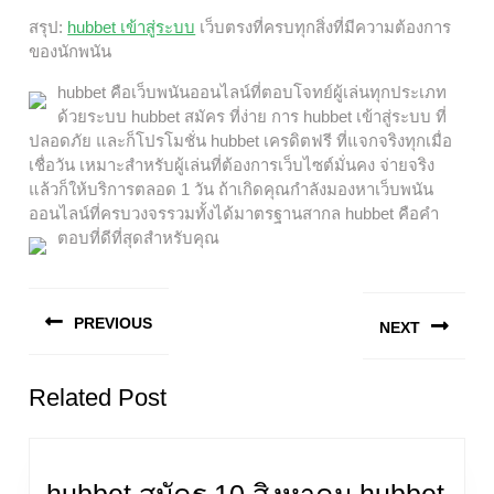
สรุป:
hubbet เข้าสู่ระบบ
เว็บตรงที่ครบทุกสิ่งที่มีความต้องการ
ของนักพนัน
hubbet คือเว็บพนันออนไลน์ที่ตอบโจทย์ผู้เล่นทุกประเภท
ด้วยระบบ hubbet สมัคร ที่ง่าย การ hubbet เข้าสู่ระบบ ที่
ปลอดภัย และก็โปรโมชั่น hubbet เครดิตฟรี ที่แจกจริงทุกเมื่อ
เชื่อวัน เหมาะสำหรับผู้เล่นที่ต้องการเว็บไซต์มั่นคง จ่ายจริง
แล้วก็ให้บริการตลอด 1 วัน ถ้าเกิดคุณกำลังมองหาเว็บพนัน
ออนไลน์ที่ครบวงจรรวมทั้งได้มาตรฐานสากล hubbet คือคำ
ตอบที่ดีที่สุดสำหรับคุณ
Previous
แนะแนว
Nex
post:
pos
PREVIOUS
เรื่อง
NEXT
Related Post
hubbet สมัคร 10 สิงหาคม hubbet