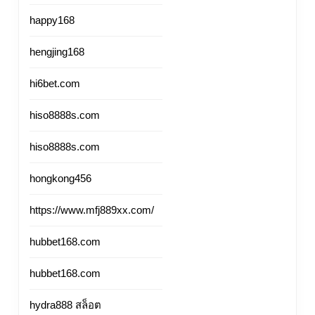
happy168
hengjing168
hi6bet.com
hiso8888s.com
hiso8888s.com
hongkong456
https://www.mfj889xx.com/
hubbet168.com
hubbet168.com
hydra888 สล็อต