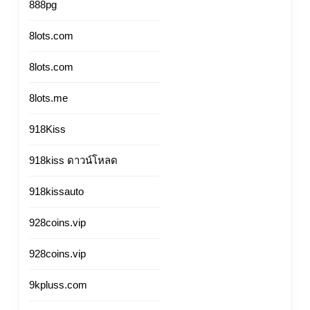
888pg
8lots.com
8lots.com
8lots.me
918Kiss
918kiss ดาวน์โหลด
918kissauto
928coins.vip
928coins.vip
9kpluss.com