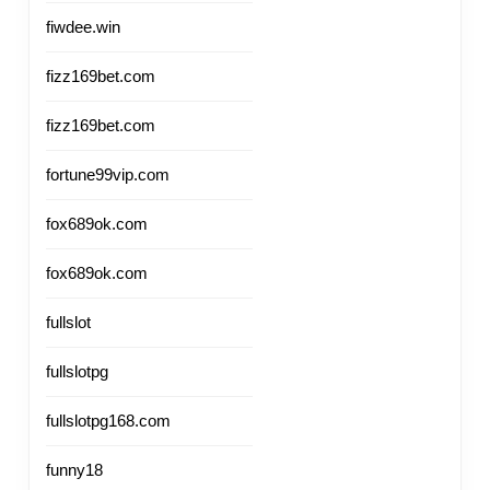
fiwdee.win
fizz169bet.com
fizz169bet.com
fortune99vip.com
fox689ok.com
fox689ok.com
fullslot
fullslotpg
fullslotpg168.com
funny18