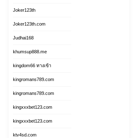
Joker123th
Joker123th.com
Judhai168
khumsup888.me
kingdom66 ทางเข้า
kingromans789.com
kingromans789.com
kingxxxbet123.com
kingxxxbet123.com
ktv4sd.com