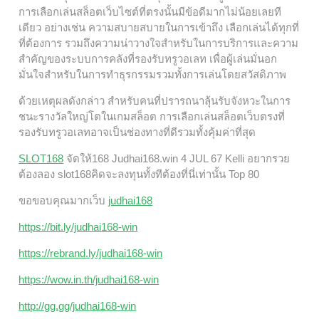
การเลือกเล่นสล็อตเว็บไซต์ที่ตรงนั้นมีข้อดีมากไม่น้อยเลยที
เดียว อย่างเช่น ความสบายสบายในการเข้าถึง เลือกเล่นได้ทุกที่
ที่ต้องการ รวมถึงความน่าวางใจสำหรับในการบริการและความ
สำคัญของระบบการคลังที่รองรับทรูวอเลท เพื่อผู้เล่นมั่นอก
มั่นใจสำหรับในการทำธุรกรรมรวมทั้งการเล่นโดยสวัสดิภาพ
ด้วยเหตุผลดังกล่าว สำหรับคนที่ปรารถนาลุ้นรับจังหวะในการ
ชนะรางวัลใหญ่โตในเกมสล็อต การเลือกเล่นสล็อตเว็บตรงที่
รองรับทรูวอเลทอาจเป็นช่องทางที่ดีรวมทั้งคุ้มค่าที่สุด
SLOT168
จัดให้168 Judhai168.win 4 JUL 67 Kelli อยากรวย
ต้องลอง slot168คิดจะลงทุนทั้งทีต้องที่นี่เท่านั้น Top 80
ขอขอบคุณมากเว็บ
judhai168
https://bit.ly/judhai168-win
https://rebrand.ly/judhai168-win
https://wow.in.th/judhai168-win
http://gg.gg/judhai168-win