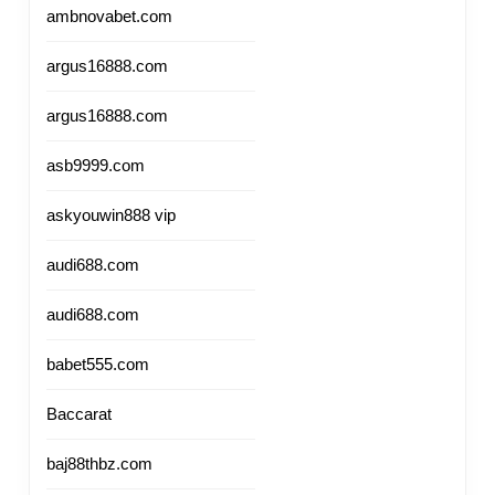
ambnovabet.com
argus16888.com
argus16888.com
asb9999.com
askyouwin888 vip
audi688.com
audi688.com
babet555.com
Baccarat
baj88thbz.com