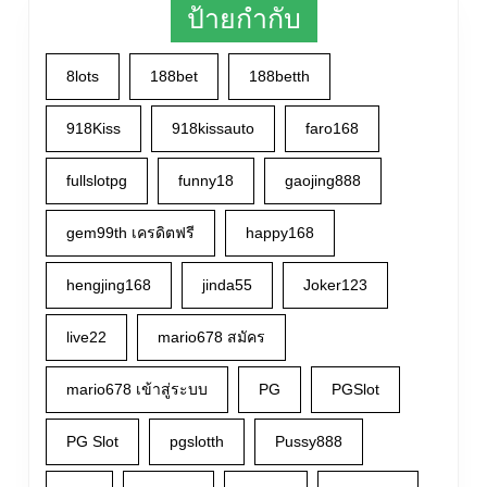
ป้ายกำกับ
8lots
188bet
188betth
918Kiss
918kissauto
faro168
fullslotpg
funny18
gaojing888
gem99th เครดิตฟรี
happy168
hengjing168
jinda55
Joker123
live22
mario678 สมัคร
mario678 เข้าสู่ระบบ
PG
PGSlot
PG Slot
pgslotth
Pussy888