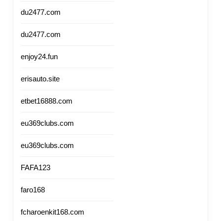
du2477.com
du2477.com
enjoy24.fun
erisauto.site
etbet16888.com
eu369clubs.com
eu369clubs.com
FAFA123
faro168
fcharoenkit168.com