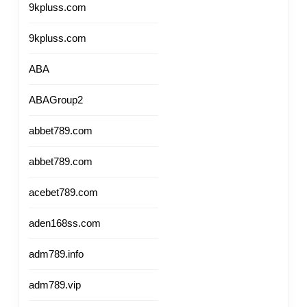
9kpluss.com
9kpluss.com
ABA
ABAGroup2
abbet789.com
abbet789.com
acebet789.com
aden168ss.com
adm789.info
adm789.vip