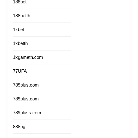
188bet
188betth
1xbet
1xbetth
1xgameth.com
77UFA
789plus.com
789plus.com
789pluss.com
888pg