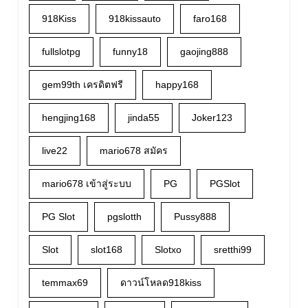
918Kiss
918kissauto
faro168
fullslotpg
funny18
gaojing888
gem99th เครดิตฟรี
happy168
hengjing168
jinda55
Joker123
live22
mario678 สมัคร
mario678 เข้าสู่ระบบ
PG
PGSlot
PG Slot
pgslotth
Pussy888
Slot
slot168
Slotxo
sretthi99
temmax69
ดาวน์โหลด918kiss