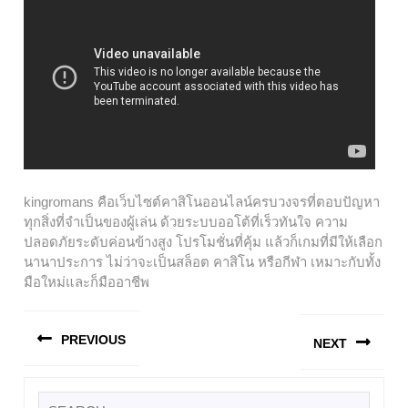
kingromans คือเว็บไซต์คาสิโนออนไลน์ครบวงจรที่ตอบปัญหา
ทุกสิ่งที่จำเป็นของผู้เล่น ด้วยระบบออโต้ที่เร็วทันใจ ความ
ปลอดภัยระดับค่อนข้างสูง โปรโมชั่นที่คุ้ม แล้วก็เกมที่มีให้เลือก
นานาประการ ไม่ว่าจะเป็นสล็อต คาสิโน หรือกีฬา เหมาะกับทั้ง
มือใหม่และก็มืออาชีพ
Previous
แนะแนว
Nex
post:
pos
PREVIOUS
เรื่อง
NEXT
Search