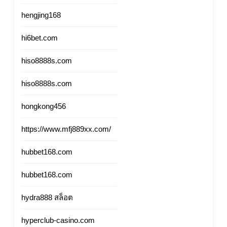
hengjing168
hi6bet.com
hiso8888s.com
hiso8888s.com
hongkong456
https://www.mfj889xx.com/
hubbet168.com
hubbet168.com
hydra888 สล็อต
hyperclub-casino.com