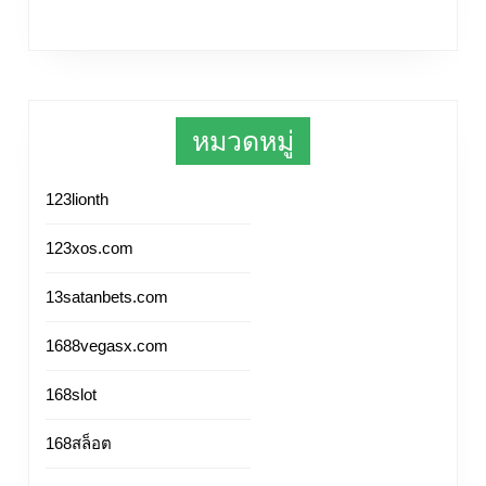
หมวดหมู่
123lionth
123xos.com
13satanbets.com
1688vegasx.com
168slot
168สล็อต