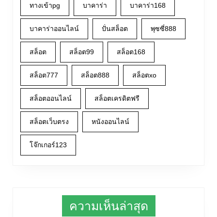
ทางเข้าpg
บาคาร่า
บาคาร่า168
บาคาร่าออนไลน์
ปั่นสล็อต
พุซซี่888
สล็อต
สล็อต99
สล็อต168
สล็อต777
สล็อต888
สล็อตxo
สล็อตออนไลน์
สล็อตเครดิตฟรี
สล็อตเว็บตรง
หนังออนไลน์
โจ๊กเกอร์123
ความเห็นล่าสุด