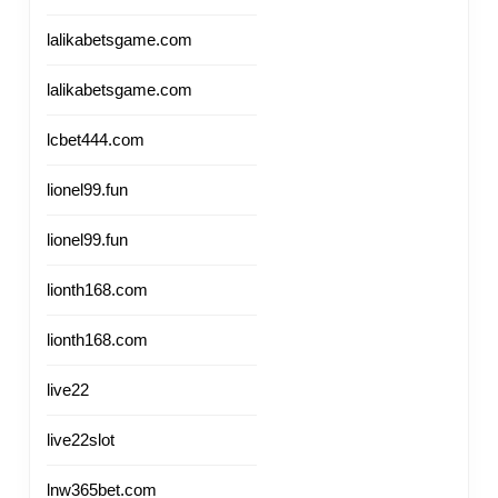
lalikabetsgame.com
lalikabetsgame.com
lcbet444.com
lionel99.fun
lionel99.fun
lionth168.com
lionth168.com
live22
live22slot
lnw365bet.com