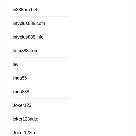
ib888pro.bet
infyplus888.com
infyplus888.info
item388.com
jav
jinda55
jinda888
Joker123
joker123auto
Joker123th