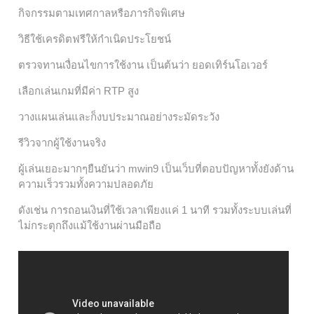
กิจกรรมตามเทศกาลหรือภารกิจพิเศษ
วิธีใช้เครดิตฟรีให้กำเนิดประโยชน์
ตรวจทานเงื่อนไขการใช้งาน เป็นต้นว่า ยอดเทิร์นโอเวอร์
เลือกเล่นเกมที่มีค่า RTP สูง
วางแผนเล่นและก็งบประมาณอย่างระมัดระวัง
รีวิวจากผู้ใช้งานจริง
ผู้เล่นเยอะมากๆยืนยันว่า mwin9 เป็นเว็บที่ตอบปัญหาทั้งยังด้าน
ความเร็วรวมทั้งความปลอดภัย
ดังเช่น การถอนเงินที่ใช้เวลาเพียงแค่ 1 นาที รวมทั้งระบบเล่นที่
ไม่กระตุกถึงแม้ใช้งานผ่านมือถือ