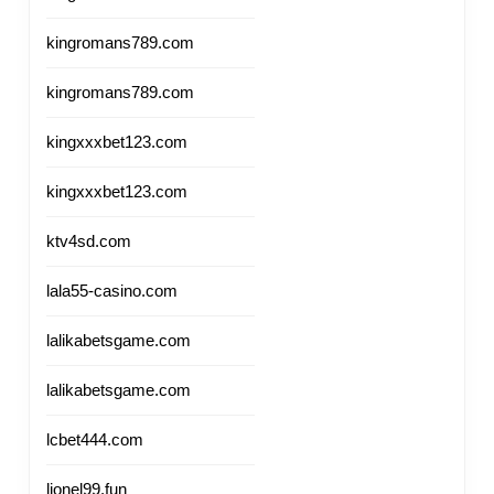
kingromans789.com
kingromans789.com
kingxxxbet123.com
kingxxxbet123.com
ktv4sd.com
lala55-casino.com
lalikabetsgame.com
lalikabetsgame.com
lcbet444.com
lionel99.fun