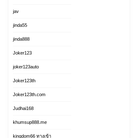
jav
jinda55
jinda888
Joker123
joker123auto
Joker123th
Joker123th.com
Judhai168
khumsup888.me
kingdom66 ทางเข้า