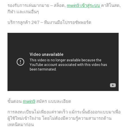
รองรับการเล่นมากมาย – สล็อต,
mwin9 เข้าสู่ระบบ
คาสิโนสด,
กีฬา และเกมอื่นๆ
บริการลูกค้า 24/7 – ทีมงานมือโปรรอซัพพอร์ต
ขั้นตอน
mwin9
สมัคร แบบละเอียด
การลงทะเบียนไม่เพียงแค่รวดเร็ว แม้กระนั้นยังออกแบบมาเพื่อ
ผู้ใช้ใหม่เข้าใจง่าย โดยไม่ต้องมีความรู้ความสามารถด้าน
เทคนิคมาก่อน