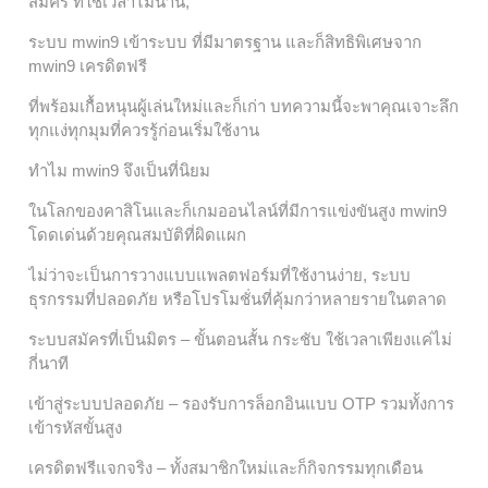
สมัคร ที่ใช้เวลาไม่นาน,
ระบบ mwin9 เข้าระบบ ที่มีมาตรฐาน และก็สิทธิพิเศษจาก
mwin9 เครดิตฟรี
ที่พร้อมเกื้อหนุนผู้เล่นใหม่และก็เก่า บทความนี้จะพาคุณเจาะลึก
ทุกแง่ทุกมุมที่ควรรู้ก่อนเริ่มใช้งาน
ทำไม mwin9 จึงเป็นที่นิยม
ในโลกของคาสิโนและก็เกมออนไลน์ที่มีการแข่งขันสูง mwin9
โดดเด่นด้วยคุณสมบัติที่ผิดแผก
ไม่ว่าจะเป็นการวางแบบแพลตฟอร์มที่ใช้งานง่าย, ระบบ
ธุรกรรมที่ปลอดภัย หรือโปรโมชั่นที่คุ้มกว่าหลายรายในตลาด
ระบบสมัครที่เป็นมิตร – ขั้นตอนสั้น กระชับ ใช้เวลาเพียงแค่ไม่
กี่นาที
เข้าสู่ระบบปลอดภัย – รองรับการล็อกอินแบบ OTP รวมทั้งการ
เข้ารหัสขั้นสูง
เครดิตฟรีแจกจริง – ทั้งสมาชิกใหม่และก็กิจกรรมทุกเดือน