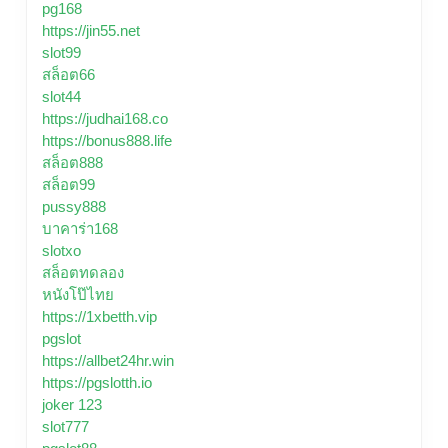
pg168
https://jin55.net
slot99
สล็อต66
slot44
https://judhai168.co
https://bonus888.life
สล็อต888
สล็อต99
pussy888
บาคาร่า168
slotxo
สล็อตทดลอง
หนังโป๊ไทย
https://1xbetth.vip
pgslot
https://allbet24hr.win
https://pgslotth.io
joker 123
slot777