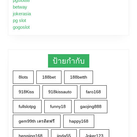
pgslot88
betway
jokerasia
pg slot
gogoslot
ป้ายกำกับ
8lots
188bet
188betth
918Kiss
918kissauto
faro168
fullslotpg
funny18
gaojing888
gem99th เครดิตฟรี
happy168
hengjing168
jinda55
Joker123