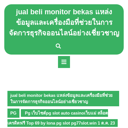
Skip
jual beli monitor bekas แหล่ง
to
content
ข้อมูลและเครื่องมือที่ช่วยในการ
Skip
จัดการธุรกิจออนไลน์อย่างเชี่ยวชาญ
to
content
Open
Button
jual beli monitor bekas แหล่งข้อมูลและเครื่องมือที่ช่วย
ในการจัดการธุรกิจออนไลน์อย่างเชี่ยวชาญ
PG
Pg เว็บไซต์pg slot auto casinoเว็บแม่ สล็อต
เครดิตฟรี Top 69 by Iona pg slot pg77slot.win 1 ต.ค. 23