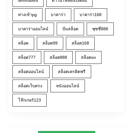
temmax69
ดาวน์โหลด918kiss
ทางเข้าpg
บาคาร่า
บาคาร่า168
บาคาร่าออนไลน์
ปั่นสล็อต
พุซซี่888
สล็อต
สล็อต99
สล็อต168
สล็อต777
สล็อต888
สล็อตxo
สล็อตออนไลน์
สล็อตเครดิตฟรี
สล็อตเว็บตรง
หนังออนไลน์
โจ๊กเกอร์123