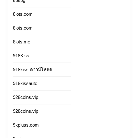
888pg
8lots.com
8lots.com
8lots.me
918Kiss
918kiss ดาวน์โหลด
918kissauto
928coins.vip
928coins.vip
9kpluss.com