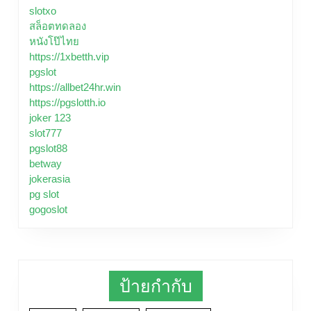
slotxo
สล็อตทดลอง
หนังโป๊ไทย
https://1xbetth.vip
pgslot
https://allbet24hr.win
https://pgslotth.io
joker 123
slot777
pgslot88
betway
jokerasia
pg slot
gogoslot
ป้ายกำกับ