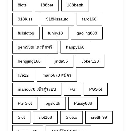
8lots
188bet
188betth
918Kiss
918kissauto
faro168
fullslotpg
funny18
gaojing888
gem99th เครดิตฟรี
happy168
hengjing168
jinda55
Joker123
live22
mario678 สมัคร
mario678 เข้าสู่ระบบ
PG
PGSlot
PG Slot
pgslotth
Pussy888
Slot
slot168
Slotxo
sretthi99