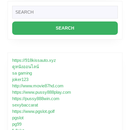
ที่
เล่น
Search
ช่วย
Top
for:
ใน
54
การ
by
จัดการ
Catharine
ธุรกิจ
21
ออนไลน์
เว็บไซต์
https://918kissauto.xyz
ดูหนังออนไลน์
อย่าง
แตก
sa gaming
เชี่ยวชาญ
ง่าย
joker123
MAY
http://www.movie87hd.com
https://www.pussy888play.com
2026
https://pussy888win.com
sexybaccarat
https://www.pgslot.golf
pgslot
pg99