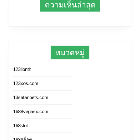
ความเห็นล่าสุด
หมวดหมู่
123lionth
123xos.com
13satanbets.com
1688vegasx.com
168slot
168สล็อต