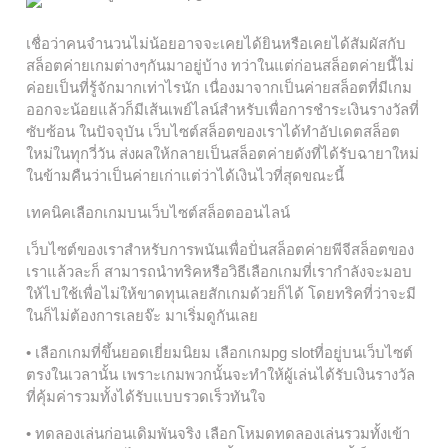
เชื่อว่าคนจำนวนไม่น้อยอาจจะเคยได้ยินหรือเคยได้สัมผัสกับ
สล็อตค่ายเกมต่างๆกันมาอยู่บ้าง ทว่าในแต่ก่อนสล็อตค่ายนี้ไม่
ค่อยเป็นที่รู้จักมากเท่าไรนัก เนื่องมาจากเป็นค่ายสล็อตที่มีเกม
ออกจะน้อยแล้วก็มีเส้นเพย์ไลน์สำหรับเพื่อการชำระเงินรางวัลที่
ซับซ้อน ในปัจจุบัน เว็บไซต์สล็อตของเราได้ทำอัปเดตสล็อต
ใหม่ในทุกวี่วัน ส่งผลให้กลายเป็นสล็อตค่ายดังที่ได้รับฉายาใหม่
ในข้ามคืนว่าเป็นค่ายเก่าแต่ว่าได้เงินไวที่สุดขณะนี้
เทคนิคเลือกเกมบนเว็บไซต์สล็อตออนไลน์
เว็บไซต์ของเราสำหรับการพนันเพื่อปั่นสล็อตค่ายพีจีสล็อตของ
เราแล้วละก็ สามารถนำทริคหรือวิธีเลือกเกมที่เรากำลังจะมอบ
ให้ไปใช้เพื่อไม่ให้ขาดทุนเลยสักเกมด้วยก็ได้ โดยทริคที่ว่าจะมี
ในก็ไม่ต้องการเลยจ๊ะ มาเริ่มดูกันเลย
• เลือกเกมที่ขึ้นยอดเยี่ยมนิยม เลือกเกมpg slotที่อยู่บนเว็บไซต์
ตรงในเวลานั้น เพราะเกมพวกนั้นจะทำให้ผู้เล่นได้รับเงินรางวัล
ที่คุ้มค่ารวมทั้งได้รับแบบรวดเร็วทันใจ
• ทดลองเล่นก่อนเดิมพันจริง เลือกโหมดทดลองเล่นรวมทั้งเข้า