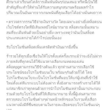
ศึกษาเล่าเรียนสไตล์การเดิมพันนั้นๆก่อนเสมอ ทริคนี้เป็นวิธี
สำคัญที่จะทำให้ท่านได้รับความสนุกสนานพร้อมผลกำไร
ปริมาณเป็นอันมากจากเกมพนันที่คุณเลือกได้อย่างมั่นคงถาวร
• ตรวจตรากรรมวิธีจ่ายเงินรางวัล โดยเฉพาะอย่างยิ่งสล็อตบน
เว็บไซต์ตรงใดที่มีเส้นเพลย์ไลน์มากมาย สล็อตเกมนั้นเหมาะ
สมที่จะเดิมพันด้วยเป็นอย่างยิ่ง เพราะเหตุว่ามันเป็นสล็อต
ประเภทแตกง่ายได้กำไรบ่อยนั้นเอง
รับโปรโมชั่นสล็อตเพิ่มเครดิตทำเงินมากยิ่งขึ้น
ร่ำรวยได้ทุกเมื่อเชื่อวันให้โปรตั้งแต่ครั้งแรกแม้ว่าจะยังไม่ฝาก
ภายหลังที่ทุกคนได้ใช้แนวทางเลือกเกมทดลองเล่น
สล็อตpgตามกรรมวิธีข้างต้นแล้ว ทุกท่านสามารถเลือกใช้
ประโยชน์ของโปรโมชันบนเว็บ พร้อมๆกันด้วยก็ได้ โดย
โปรโมชันบนเว็บจะเป็นโปรโมชั่นที่มอบให้แก่ผู้เล่นที่เข้าใช้
ใหม่ตั้งแต่ทีแรกแบบไม่ต้องฝาก ทั้งยังสามารถสร้างรายได้ให้
แก่สมาชิกเก่าทุกคนด้วยการนำโปรโมชันเหล่านั้นมาประกอบ
ร่วมด้วยกับโปรโมชันที่ให้เลือกมากมาย ทั้งนี้ผู้เล่นสามารถ
ตรวจสอบโปรโมชั่นต่างๆผ่านหน้าหลักของเว็บรวมทั้งเลือก
แนวทางมั่งมีที่ชื่นชอบตามในรายละเอียดขอบโปรโมชั่นแน่ๆ