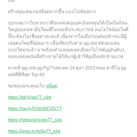
เลย
สร้างทุนเล่นเกมสล็อตมากขึ้น แบบไม่ต้องฝาก
บอกเลยว่าเว็บพวกเราคือแหล่งต่อยอดเงินลงทุนให้เป็นเงินก้อน
ใหญ่ของเหล่ามือใหม่ที่ไม่เคยมีประสบการณ์ คนไม่ใช่น้อยในที่
นี้จะต้องไม่เชื่ออย่างแน่แท้ เนื่องจากในเมื่อก่อนค่อนข้างจะมีผู้
เล่นคนใหม่ที่น้อยมาก เมื่อเทียบกับค่าย pg slot ทดลองเล่น
แบบใหม่ๆแล้ว มาพร้อมตำแหน่งยอดเยี่ยมเว็บไซต์pgอันดับ1
ของแหล่งพนันที่สร้างรายได้ให้แก่ผู้เข้าใช้สูงถึงหลักล้านบาท
ทางเข้าpg slot pg Pg77slot.win 24 ตุลา 2023 Iona คาสิโน pg
slotที่ดีที่สุด Top 64
ขอขอบพระคุณเว็บ
สล็อต
https://bit.ly/pg77_slot
https://ow.ly/Q3in50Q0STT
https://rebrand.ly/pg77_slot
https://wow.in.th/pg77_slot