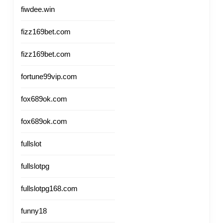
fiwdee.win
fizz169bet.com
fizz169bet.com
fortune99vip.com
fox689ok.com
fox689ok.com
fullslot
fullslotpg
fullslotpg168.com
funny18