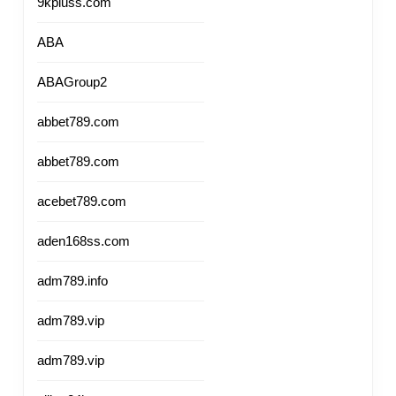
9kpluss.com
ABA
ABAGroup2
abbet789.com
abbet789.com
acebet789.com
aden168ss.com
adm789.info
adm789.vip
adm789.vip