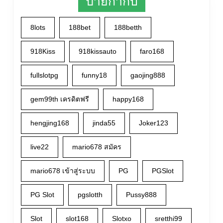
ป้ายกำกับ
8lots
188bet
188betth
918Kiss
918kissauto
faro168
fullslotpg
funny18
gaojing888
gem99th เครดิตฟรี
happy168
hengjing168
jinda55
Joker123
live22
mario678 สมัคร
mario678 เข้าสู่ระบบ
PG
PGSlot
PG Slot
pgslotth
Pussy888
Slot
slot168
Slotxo
sretthi99