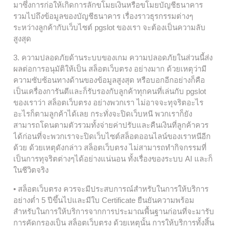
มาซึ่งการก่อให้เกิดการลักขโมยเงินหรือขโมยบัญชีธนาคาร
รวมไปถึงข้อมูลของบัญชีธนาคาร เรื่องราวธุรกรรมต่างๆ
ระหว่างลูกค้ากับเว็บไซต์ pgslot ของเรา จะต้องเป็นความลับ
สูงสุด
3. ความปลอดภัยด้านระบบของเกม ความปลอดภัยในส่วนนี้ส่ง
ผลต่อการอนุมัติให้เป็น สล็อตเว็บตรง อย่างมาก ด้วยเหตุว่ามี
ความซับซ้อนทางด้านของข้อมูลสูงสุด หรือบอกอีกอย่างก็คือ
เป็นเครื่องการันตีและก็รับรองกับลูกค้าทุกคนที่เล่นกับ pgslot
ของเราว่า สล็อตเว็บตรง อย่างพวกเรา ไม่อาจจะทุจริตอะไร
อะไรก็ตามลูกค้าได้เลย กระทั่งจะปิดเว็บหนี พวกเราก็ยัง
สามารถโดนตามตัวรวมทั้งจ่ายค่าปรับและคืนเงินที่ลูกค้าควร
ได้ก่อนที่จะพวกเราจะปิดเว็บไซต์สล็อตออนไลน์ของเราหนีอีก
ด้วย ด้วยเหตุดังกล่าว สล็อตเว็บตรง ไม่สามารถทำกิจกรรมที่
เป็นการทุจริตต่างๆได้อย่างแน่นอน ทั้งเรื่องของระบบ AI และก็
ในชีวิตจริง
• สล็อตเว็บตรง ควรจะมีประสบการณ์สำหรับในการให้บริการ
อย่างต่ำ 5 ปีขึ้นไปและมีใบ Certificate ยืนยันความพร้อม
สำหรับในการให้บริการจากการประมาณพื้นฐานก่อนที่จะมารับ
การคัดกรองเป็น สล็อตเว็บตรง ด้วยเหตุนั้น การให้บริการทั้งสิ้น