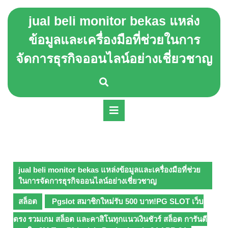
Skip
jual beli monitor bekas แหล่ง
to
content
ข้อมูลและเครื่องมือที่ช่วยในการ
Skip
จัดการธุรกิจออนไลน์อย่างเชี่ยวชาญ
to
content
Open
Button
jual beli monitor bekas แหล่งข้อมูลและเครื่องมือที่ช่วย
ในการจัดการธุรกิจออนไลน์อย่างเชี่ยวชาญ
สล็อต
Pgslot สมาชิกใหม่รับ 500 บาท!PG SLOT เว็บ
ตรง รวมเกม สล็อต และคาสิโนทุกแนวเงินชัวร์ สล็อต การันตี