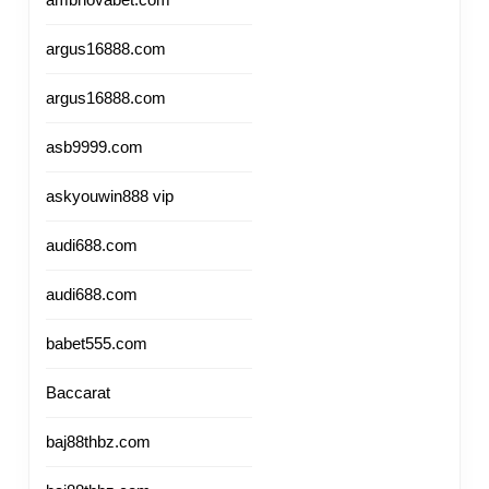
argus16888.com
argus16888.com
asb9999.com
askyouwin888 vip
audi688.com
audi688.com
babet555.com
Baccarat
baj88thbz.com