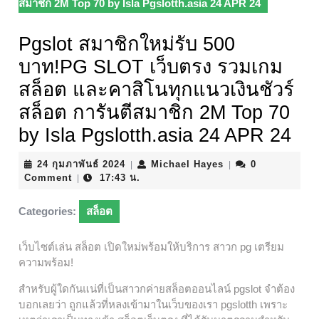
สมาชิก 2M Top 70 by Isla Pgslotth.asia 24 APR 24
Pgslot สมาชิกใหม่รับ 500
บาท!PG SLOT เว็บตรง รวมเกม
สล็อต และคาสิโนทุกแนวเงินชัวร์
สล็อต การันตีสมาชิก 2M Top 70
by Isla Pgslotth.asia 24 APR 24
24
Michael
24 กุมภาพันธ์ 2024
Michael Hayes
0
|
|
กุมภาพันธ์
Hayes
Comment
17:43 น.
|
2024
Categories:
สล็อต
เว็บไซต์เล่น สล็อต เปิดใหม่พร้อมให้บริการ สาวก pg เตรียม
ความพร้อม!
สำหรับผู้ใดกันแน่ที่เป็นสาวกค่ายสล็อตออนไลน์ pgslot จำต้อง
บอกเลยว่า ถูกแล้วที่หลงเข้ามาในเว็บของเรา pgslotth เพราะ