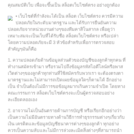
คุณสมบัติเว็บ เพื่อจะขึ้นเป็น สล็อตเว็บไซต์ตรง อย่างถูกต้อง
• เว็บไซต์ที่กำลังจะได้เป็น สล็อต เว็บไซต์ตรง ควรมีความ
ปลอดภัยในระดับมาตรฐาน และได้รับการยืนยันความ
ปลอดภัยจากหน่วยงานต่างๆของทีมคาสิโนสากล เพื่อดูว่า
เหมาะสมจะเป็นเว็บที่ได้รับชื่อ สล็อตเว็บไซต์ตรง หรือเปล่า
โดยความปลอดภัยจะมี 3 หัวข้อสำหรับเพื่อการตรวจสอบ
สำคัญๆมันก็คือ
1. ความปลอดภัยด้านข้อมูลส่วนตัวของบัญชีของลูกค้าทุกคน ที่
ทำงานสมัครเข้ามา หรือรวมไปถึงข้อมูลรหัสไอดีไลน์หรือพาส
เวิดต่างๆของลูกค้าทุกท่านที่ใช้สมัครกับพวกเรา จะต้องตรงตา
มาตรฐานและไม่สามารถเปิดเผยข้อมูลใดๆก็ตามได้ อีกอย่าง
เป็น จำเป็นต้องไม่มีการขอข้อมูลมากเกินความจำเปิด โดยทาง
คณะกรรมการ สล็อตเว็บไซต์ตรงจะเป็นผู้ตรวจสอบอย่าง
ละเอียดลออเอง
2. อาจวามไม่เป็นอันตรายด้านการบัญชี หรือเรียกอีกอย่างว่า
เป็นความไม่มีอันตรายทางด้านวิธีการทำธุรกรรมต่างๆเกี่ยวกับ
เงิน เครดิตและข้อมูลบัญชีธนาคารต่างๆของลูกค้า ทุกอย่าง
ควรเป็นความลับและไม่มีการล่วงละเมิดสิ่งต่างๆที่สามารถนำ