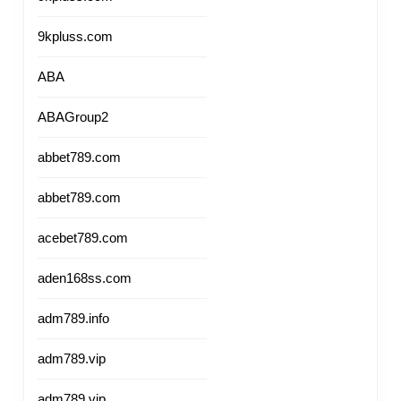
9kpluss.com
ABA
ABAGroup2
abbet789.com
abbet789.com
acebet789.com
aden168ss.com
adm789.info
adm789.vip
adm789.vip