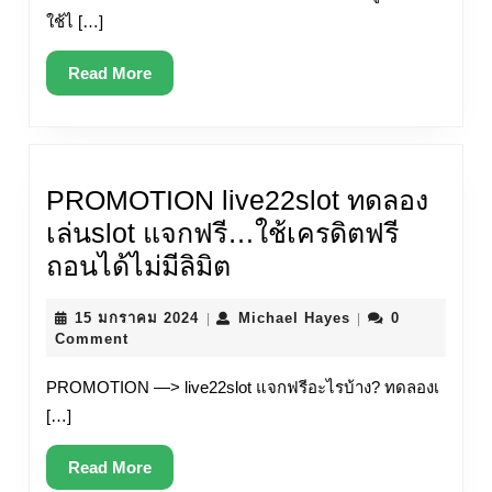
สล็อต
การ
ใช้ไ […]
20
ลงทุน
ตุลา
เงิน
Read
Read More
67
More
ชัวร์
casino
ไม่มี
onlineเว
โกง
PROMOTION live22slot ทดลอง
เปิด
โบนัส
เล่นslot แจกฟรี…ใช้เครดิตฟรี
ใหม่
สูง
PROMOTION
ถอนได้ไม่มีลิมิต
temmax
ทดลอง
live22slot
เครดิต
เล่น
15
Michael
15 มกราคม 2024
Michael Hayes
0
|
|
ทดลอง
ฟรี
ฟรี
มกราคม
Hayes
Comment
เล่นslot
Top
2024
สล็อต
PROMOTION —> live22slot แจกฟรีอะไรบ้าง? ทดลองเ
แจก
40
ออนไลน์
[…]
ฟรี…
by
สมัคร
ใช้
Blanca
วัน
Read
Read More
More