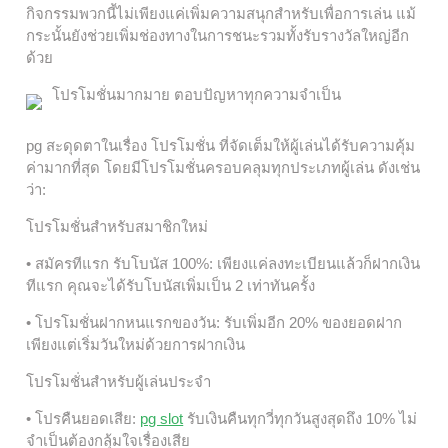
กิจกรรมพวกนี้ไม่เพียงแค่เพิ่มความสนุกสำหรับเพื่อการเล่น แม้
กระนั้นยังช่วยเพิ่มช่องทางในการชนะรวมทั้งรับรางวัลใหญ่อีก
ด้วย
โปรโมชั่นมากมาย ตอบปัญหาทุกความจำเป็น
pg สะดุดตาในเรื่อง โปรโมชั่น ที่จัดเต็มให้ผู้เล่นได้รับความคุ้ม
ค่ามากที่สุด โดยมีโปรโมชั่นครอบคลุมทุกประเภทผู้เล่น ดังเช่น
ว่า:
โปรโมชั่นสำหรับสมาชิกใหม่
• สมัครทีแรก รับโบนัส 100%: เพียงแค่ลงทะเบียนแล้วก็ฝากเงิน
ทีแรก คุณจะได้รับโบนัสเพิ่มเป็น 2 เท่าทันครั้ง
• โปรโมชั่นฝากหนแรกของวัน: รับเพิ่มอีก 20% ของยอดฝาก
เพียงแต่เริ่มวันใหม่ด้วยการฝากเงิน
โปรโมชั่นสำหรับผู้เล่นประจำ
• โปรคืนยอดเสีย:
pg slot
รับเงินคืนทุกวี่ทุกวันสูงสุดถึง 10% ไม่
จำเป็นต้องกลุ้มใจเรื่องเสีย