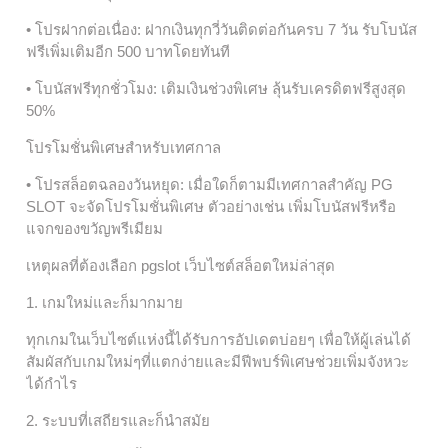
• โปรฝากต่อเนื่อง: ฝากเงินทุกวี่วันติดต่อกันครบ 7 วัน รับโบนัส
ฟรีเพิ่มเติมอีก 500 บาทโดยทันที
• โบนัสฟรีทุกชั่วโมง: เติมเงินช่วงพิเศษ ลุ้นรับเครดิตฟรีสูงสุด
50%
โปรโมชั่นพิเศษสำหรับเทศกาล
• โปรสล็อตฉลองวันหยุด: เมื่อใดก็ตามมีเทศกาลสำคัญ PG
SLOT จะจัดโปรโมชั่นพิเศษ ตัวอย่างเช่น เพิ่มโบนัสฟรีหรือ
แจกของขวัญพรีเมียม
เหตุผลที่ต้องเลือก pgslot เว็บไซต์สล็อตใหม่ล่าสุด
1. เกมใหม่และก็มากมาย
ทุกเกมในเว็บไซต์แห่งนี้ได้รับการอัปเดตบ่อยๆ เพื่อให้ผู้เล่นได้
สัมผัสกับเกมใหม่ๆที่แตกง่ายและมีฟีพบร์พิเศษช่วยเพิ่มจังหวะ
ได้กำไร
2. ระบบที่เสถียรและก็นำสมัย