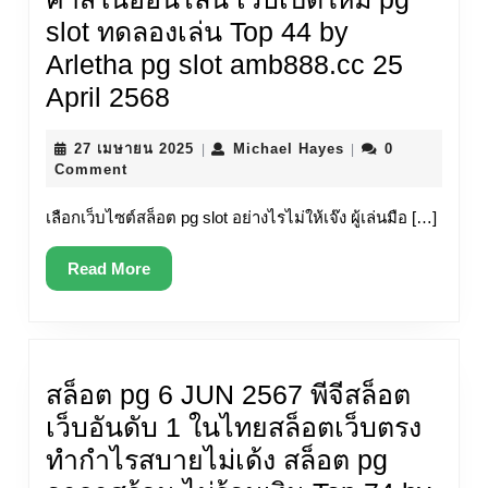
slot ทดลองเล่น Top 44 by
Arletha pg slot amb888.cc 25
Pg
April 2568
slot
27
Michael
27 เมษายน 2025
Michael Hayes
0
|
|
เว็บไซต์
เมษายน
Hayes
Comment
ตรง
2025
เลือกเว็บไซต์สล็อต pg slot อย่างไรไม่ให้เจ๊ง ผู้เล่นมือ […]
ทาง
ลัด
Read
Read More
สู่
More
รางวัล
ใหญ่
ใน
สล็อต pg 6 JUN 2567 พีจีสล็อต
โลก
เว็บอันดับ 1 ในไทยสล็อตเว็บตรง
สล็อต
ทำกำไรสบายไม่เด้ง สล็อต pg