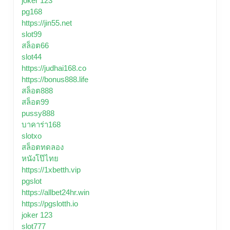
joker 123
pg168
https://jin55.net
slot99
สล็อต66
slot44
https://judhai168.co
https://bonus888.life
สล็อต888
สล็อต99
pussy888
บาคาร่า168
slotxo
สล็อตทดลอง
หนังโป๊ไทย
https://1xbetth.vip
pgslot
https://allbet24hr.win
https://pgslotth.io
joker 123
slot777