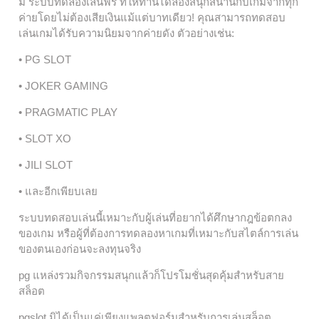
มี ระบบทดลองเล่นฟรี ที่ให้ท่านได้ลองสนุกสนานกับเกมจากทุก
ค่ายโดยไม่ต้องเสียเงินแม้แต่บาทเดียว! คุณสามารถทดสอบ
เล่นเกมได้รับความนิยมจากค่ายดัง ตัวอย่างเช่น:
• PG SLOT
• JOKER GAMING
• PRAGMATIC PLAY
• SLOT XO
• JILI SLOT
• และอีกเพียบเลย
ระบบทดสอบเล่นนี้เหมาะกับผู้เล่นที่อยากได้ศึกษากฎข้อตกลง
ของเกม หรือผู้ที่ต้องการทดลองหาเกมที่เหมาะกับสไตล์การเล่น
ของตนเองก่อนจะลงทุนจริง
pg แหล่งรวมกิจกรรมสนุกแล้วก็โปรโมชั่นสุดคุ้มสำหรับสาย
สล็อต
pgslot มิได้เป็นแค่เพียงแพลตฟอร์มสำหรับการเล่นสล็อต