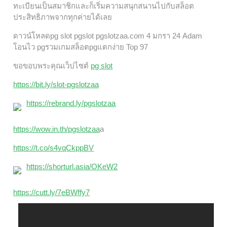
ทะเบียนเป็นสมาชิกและก็เริ่มความสนุกสนานไปกับสล็อต
ประสิทธิภาพจากทุกค่ายได้เลย
ดาวน์โหลดpg slot pgslot pgslotzaa.com 4 มกรา 24 Adam
โอนไว pgรวมเกมสล็อตpgแตกง่าย Top 97
ขอขอบพระคุณเว็ปไซต์
pg slot
https://bit.ly/slot-pgslotzaa
https://rebrand.ly/pgslotzaa
https://wow.in.th/pgslotzaa
a
https://t.co/s4vqCkppBV
https://shorturl.asia/OKeW2
https://cutt.ly/7eBWffy7