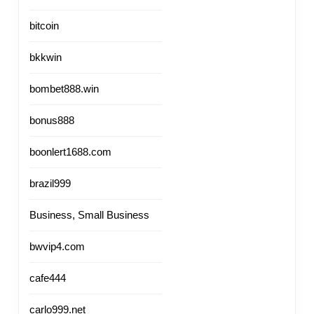
bitcoin
bkkwin
bombet888.win
bonus888
boonlert1688.com
brazil999
Business, Small Business
bwvip4.com
cafe444
carlo999.net