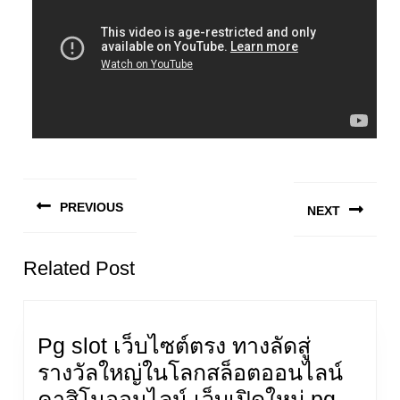
Previous
แนะแนว
Nex
post:
pos
PREVIOUS
เรื่อง
NEXT
Related Post
Pg slot เว็บไซต์ตรง ทางลัดสู่
รางวัลใหญ่ในโลกสล็อตออนไลน์
คาสิโนออนไลน์ เว็บเปิดใหม่ pg