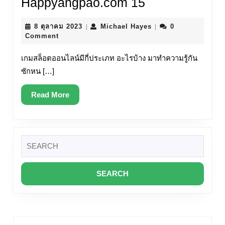
Arletha
ต.ค.
Happyangpao.com 15
เว็บ
pg
2023
ตรง
8
Michael
8 ตุลาคม 2023
Michael Hayes
0
|
|
slot
สล็อต
ทำ
ตุลาคม
Hayes
Comment
amb888.cc
ออนไลน์
กำไร
2023
เกมสล็อตออนไลน์มีกี่ประเภท อะไรบ้าง มาทำความรู้กัน
25
เว็บ
สบาย
ซักหน […]
April
สล็อต
ไม่
2568
ทดลอง
เด้ง
Read
Read More
casino
More
สล็อต
onlineเว็บ
pg
แม่
อากาศ
Search
สล็อต
ร้อน
for:
ใหม่
ไม่
ล่าสุด
ร้อน
Top
เงิน
55
Top