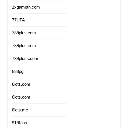
1xgameth.com
77UFA
789plus.com
789plus.com
789pluss.com
888pg
8lots.com
8lots.com
8lots.me
918Kiss