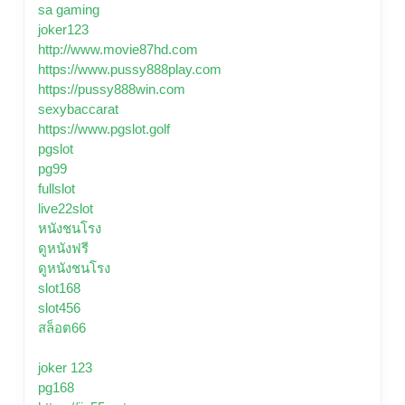
sa gaming
ร่า
joker123
เกม
http://www.movie87hd.com
https://www.pussy888play.com
คา
https://pussy888win.com
สิโน
sexybaccarat
สล็อต
https://www.pgslot.golf
pgslot
ยิง
pg99
ปลา
fullslot
ป๊อก
live22slot
หนังชนโรง
เด้ง
ดูหนังฟรี
หวย
ดูหนังชนโรง
slot168
pgslot
slot456
เว็บ
สล็อต66
ตรง
joker 123
ถอน
pg168
ได้