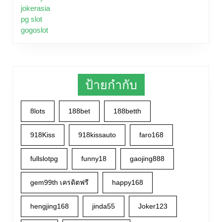
jokerasia
pg slot
gogoslot
ป้ายกำกับ
8lots
188bet
188betth
918Kiss
918kissauto
faro168
fullslotpg
funny18
gaojing888
gem99th เครดิตฟรี
happy168
hengjing168
jinda55
Joker123