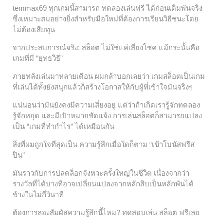
temmax69 ทุกเกมนี้สามารถ ทดลองเล่นฟรี ได้ก่อนเดิมพันจริง
ซึ่งเหมาะสมอย่างยิ่งสำหรับมือใหม่ที่ต้องการเรียนวิธีชนะโดย
ไม่ต้องเสียทุน
จากประสบการณ์จริง: สล็อต ไม่ใช่แค่เสี่ยงโชค แม้กระนั้นคือ
เกมที่มี “ยุทธวิธี”
ภายหลังเล่นมาหลายเดือน ผมกล้าบอกเลยว่า เกมสล็อตเป็นเกม
ที่เล่นได้ทั้งยังสนุกแล้วก็สร้างโอกาสให้กับผู้ที่เข้าใจมันจริงๆ
แน่นอนว่ามันยังคงมีความเสี่ยงอยู่ แต่ว่าถ้าเกิดเรารู้จักทดลอง
รู้จักหยุด และมีเป้าหมายชัดแจ้ง การเล่นสล็อตก็สามารถแปลง
เป็น “เกมที่ทำกำไร” ได้เหมือนกัน
สิ่งที่ผมถูกใจที่สุดเป็น ความรู้สึกเมื่อใดก็ตาม “เข้าโบนัสฟรีส
ปิน”
มันราวกับการปลดล็อกจังหวะครั้งใหญ่ในชีวิต เนื่องจากว่า
รางวัลที่ได้บางทีอาจเปลี่ยนแปลงจากหลักสิบเป็นหลักพันได้
ข้างในไม่กี่วินาที
ต้องการลองสัมผัสความรู้สึกนี้ไหม? ทดสอบเล่น สล็อต ฟรีเลย