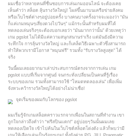
ผมเชื่อว่าหลายคนที่ชื่นชอบการเล่นเกมออนไลน์ จะต้องเคย
เห็นคำว่า สล็อต ลุ้นรางวัลใหญ่! โผล่ขึ้นมาบนเครือข่ายสังคม
หรือเว็บไซต์ต่างๆอยู่บ่อยครั้ง บางคนบางครั้งอาจจะมองว่า “มัน
ก็แค่เกมหมุนๆเสี่ยงดวงไปวันๆ” แม้กระนั้นสำหรับผมที่ได้
ทดลองเล่นจริงๆจะต้องบอกเลยว่า “มันมากกว่านั้น” ด้วยเหตุว่า
เกม pgslot ไม่ได้มีแค่ความสนุกสนานร่าเริง แต่มันยังมีความ
ระทึกใจ การลุ้นรางวัลใหญ่ และก็เคล็ดวิธีเฉพาะตัวซึ่งสามารถ
ทำให้พวกเรามีโอกาส “หมุนฟรี” รวมทั้ง “รับรางวัลสูงสุด” ได้
จริง
วันนี้ผมเลยอยากมาเล่าประสบการณ์ตรงจากการเล่น เกม
pgslot แบบที่เริ่มจากศูนย์ จนกระทั่งเปลี่ยนเป็นคนที่รู้เรื่อง
ระบบของเกม รวมทั้งสามารถใช้ “โหมดทดลองเล่น” เพื่อเพิ่ม
จังหวะคว้ารางวัลใหญ่ได้อย่างไม่น่าเชื่อ!
จุดเริ่มของผมกับโลกของ pgslot
ผมเริ่มรู้จักเกมสล็อตคราวแรกจากเพื่อนในสถานที่ทำงาน เขา
ถูกใจกล่าวถึงคำว่า “ฟรีสปินแตก!” อยู่บ่อยๆวันนั้นผมเลย
ทดลองเปิดใจ เข้าไปค้นในเว็บไซต์สล็อตโด่งดัง แล้วก็พบว่ามี
เกมให้เลือกเล่นเป็นร้อยๆเกม! ทั้งยังค่าย PG, JILI, Pragmatic