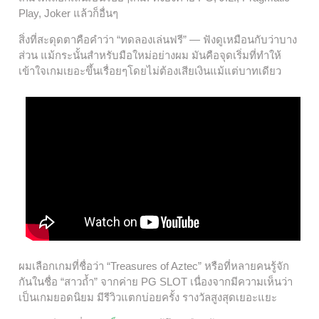
Play, Joker แล้วก็อื่นๆ
สิ่งที่สะดุดตาคือคำว่า “ทดลองเล่นฟรี” — ฟังดูเหมือนกับว่าบาง
ส่วน แม้กระนั้นสำหรับมือใหม่อย่างผม มันคือจุดเริ่มที่ทำให้
เข้าใจเกมเยอะขึ้นเรื่อยๆโดยไม่ต้องเสียเงินแม้แต่บาทเดียว
ผมเลือกเกมที่ชื่อว่า “Treasures of Aztec” หรือที่หลายคนรู้จัก
กันในชื่อ “สาวถ้ำ” จากค่าย PG SLOT เนื่องจากมีความเห็นว่า
เป็นเกมยอดนิยม มีรีวิวแตกบ่อยครั้ง รางวัลสูงสุดเยอะแยะ