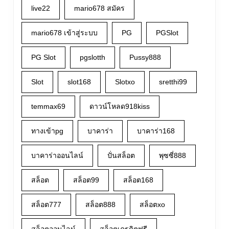
live22
mario678 สมัคร
mario678 เข้าสู่ระบบ
PG
PGSlot
PG Slot
pgslotth
Pussy888
Slot
slot168
Slotxo
sretthi99
temmax69
ดาวน์โหลด918kiss
ทางเข้าpg
บาคาร่า
บาคาร่า168
บาคาร่าออนไลน์
ปั่นสล็อต
พุซซี่888
สล็อต
สล็อต99
สล็อต168
สล็อต777
สล็อต888
สล็อตxo