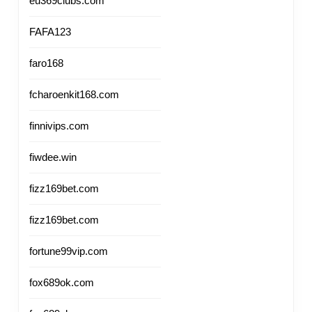
eu369clubs.com
FAFA123
faro168
fcharoenkit168.com
finnivips.com
fiwdee.win
fizz169bet.com
fizz169bet.com
fortune99vip.com
fox689ok.com