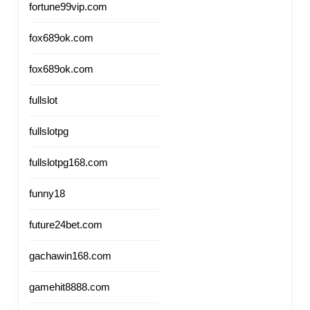
fortune99vip.com
fox689ok.com
fox689ok.com
fullslot
fullslotpg
fullslotpg168.com
funny18
future24bet.com
gachawin168.com
gamehit8888.com