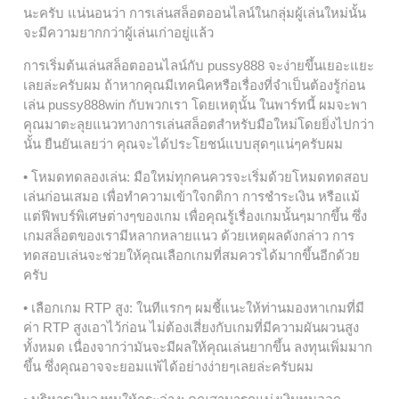
นะครับ แน่นอนว่า การเล่นสล็อตออนไลน์ในกลุ่มผู้เล่นใหม่นั้น
จะมีความยากกว่าผู้เล่นเก่าอยู่แล้ว
การเริ่มต้นเล่นสล็อตออนไลน์กับ pussy888 จะง่ายขึ้นเยอะแยะ
เลยล่ะครับผม ถ้าหากคุณมีเทคนิคหรือเรื่องที่จำเป็นต้องรู้ก่อน
เล่น pussy888win กับพวกเรา โดยเหตุนั้น ในพาร์ทนี้ ผมจะพา
คุณมาตะลุยแนวทางการเล่นสล็อตสำหรับมือใหม่โดยยิ่งไปกว่า
นั้น ยืนยันเลยว่า คุณจะได้ประโยชน์แบบสุดๆแน่ๆครับผม
• โหมดทดลองเล่น: มือใหม่ทุกคนควรจะเริ่มด้วยโหมดทดสอบ
เล่นก่อนเสมอ เพื่อทำความเข้าใจกติกา การชำระเงิน หรือแม้
แต่ฟีพบร์พิเศษต่างๆของเกม เพื่อคุณรู้เรื่องเกมนั้นๆมากขึ้น ซึ่ง
เกมสล็อตของเรามีหลากหลายแนว ด้วยเหตุผลดังกล่าว การ
ทดสอบเล่นจะช่วยให้คุณเลือกเกมที่สมควรได้มากขึ้นอีกด้วย
ครับ
• เลือกเกม RTP สูง: ในทีแรกๆ ผมชี้แนะให้ท่านมองหาเกมที่มี
ค่า RTP สูงเอาไว้ก่อน ไม่ต้องเสี่ยงกับเกมที่มีความผันผวนสูง
ทั้งหมด เนื่องจากว่ามันจะมีผลให้คุณเล่นยากขึ้น ลงทุนเพิ่มมาก
ขึ้น ซึ่งคุณอาจจะยอมแพ้ได้อย่างง่ายๆเลยล่ะครับผม