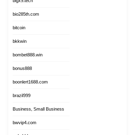
bigx9.tech
bio285th.com
bitcoin
bkkwin
bombet888.win
bonus888
boonlert1688.com
brazil999
Business, Small Business
bwvip4.com