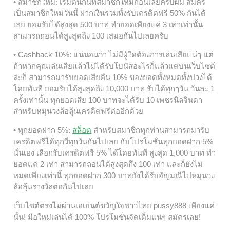
• สมาชิกใหม่: เริ่มต้นกันที่สมาชิกใหม่ก่อนเลยครับผม สมัคร
เป็นสมาชิกใหม่วันนี้ ฝากเงินรวมทั้งรับเครดิตฟรี 50% กันได้
เลย ยอมรับได้สูงสุด 500 บาท ทำยอดเพียงแค่ 3 เท่าเท่านั้น
สามารถถอนได้สูงสุดถึง 100 เสมอกันไปเลยครับ
• Cashback 10%: แน่นอนว่า ไม่มีผู้ใดต้องการเล่นเสียแน่ๆ แต่
ถ้าหากคุณเล่นเสียแล้วไม่ได้รับโบนัสอะไรก็แล้วแต่บนเว็บไซต์
ล่ะก็ สามารถมารับยอดเสียคืน 10% ของยอดทั้งหมดทั้งปวงได้
โดยทันที ยอมรับได้สูงสุดถึง 10,000 บาท รับได้ทุกๆวัน วันละ 1
ครั้งเท่านั้น ทุกยอดเสีย 100 บาทจะได้รับ 10 เพชรนิลจินดา
สำหรับหมุนวงล้อลุ้นเครดิตฟรีต่ออีกด้วย
• ทุกยอดฝาก 5%:
สล็อต
สำหรับสมาชิกทุกท่านสามารถมารับ
เครดิตฟรีได้ทุกวี่ทุกวันกันไปเลย กับโปรโมชั่นทุกยอดฝาก 5%
นั่นเอง เลือกรับเครดิตฟรี 5% ได้โดยทันที สูงสุด 1,000 บาท ทำ
ยอดแค่ 2 เท่า สามารถถอนได้สูงสุดถึง 100 เท่า และก็ยังไม่
หมดเพียงเท่านี้ ทุกยอดฝาก 300 บาทยังได้รับอัญมณีไปหมุนวง
ล้อลุ้นรางวัลต่อกันไปเลย
เว็บไซต์ตรงไม่ผ่านเอเย่นต์ขวัญใจชาวไทย pussy888 เพียงแค่
นั้น! มือใหม่เล่นได้ 100% โปรโมชั่นจัดเต็มแน่ๆ สมัครเลย!