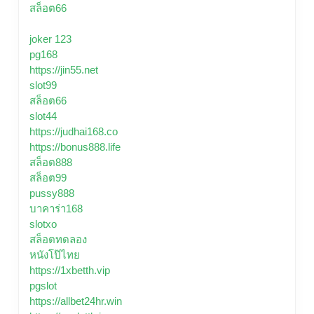
ปั่น
สล็อต66
ตัว
joker 123
จริง
pg168
ห้าม
https://jin55.net
พลา
slot99
สล็อต66
Top
slot44
73
https://judhai168.co
by
https://bonus888.life
สล็อต888
Elvi
สล็อต99
puss
pussy888
บาคาร่า168
11
slotxo
Mar
สล็อตทดลอง
26
หนังโป๊ไทย
https://1xbetth.vip
pgslot
https://allbet24hr.win