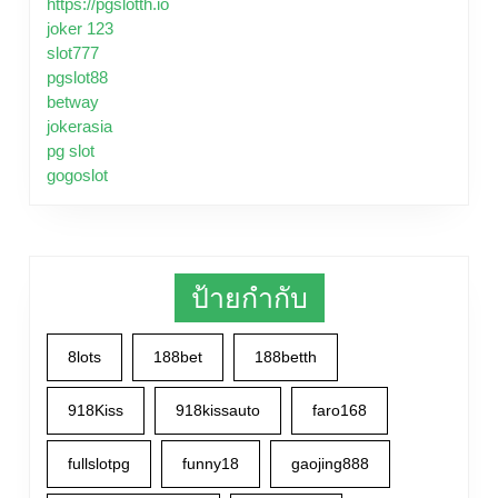
https://pgslotth.io
joker 123
slot777
pgslot88
betway
jokerasia
pg slot
gogoslot
ป้ายกำกับ
8lots
188bet
188betth
918Kiss
918kissauto
faro168
fullslotpg
funny18
gaojing888