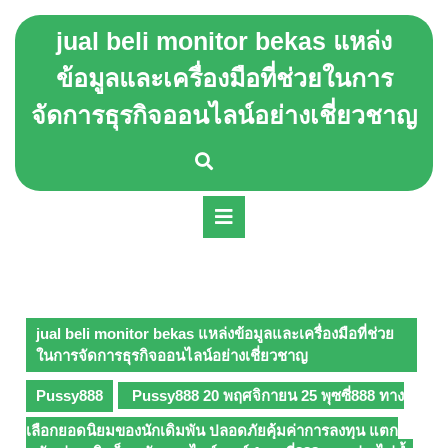
Skip
jual beli monitor bekas แหล่ง
to
content
ข้อมูลและเครื่องมือที่ช่วยในการ
Skip
จัดการธุรกิจออนไลน์อย่างเชี่ยวชาญ
to
content
Open
Button
jual beli monitor bekas แหล่งข้อมูลและเครื่องมือที่ช่วย
ในการจัดการธุรกิจออนไลน์อย่างเชี่ยวชาญ
Pussy888
Pussy888 20 พฤศจิกายน 25 พุซซี่888 ทาง
เลือกยอดนิยมของนักเดิมพัน ปลอดภัยคุ้มค่าการลงทุน แตก