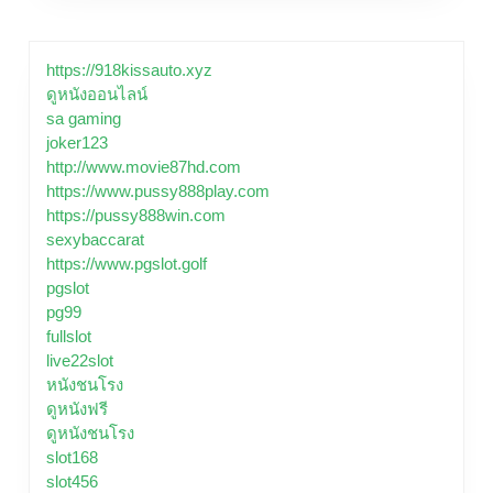
ยิง
Top
ปลา
19
โปร
by
https://918kissauto.xyz
ดูหนังออนไลน์
สุด
Star
sa gaming
เอ็กซ
pussy888win.one
joker123
คลู
9
http://www.movie87hd.com
https://www.pussy888play.com
ซีฟ
มิถุนายน
https://pussy888win.com
สำหร
2026
sexybaccarat
คุณ
https://www.pgslot.golf
pgslot
บริก
pg99
สล็อ
fullslot
แตก
live22slot
หนังชนโรง
ง่าย
ดูหนังฟรี
puss
ดูหนังชนโรง
slot168
สาย
slot456