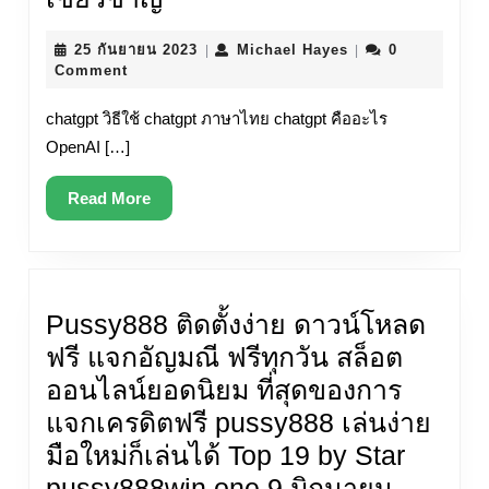
beli
25
Michael
25 กันยายน 2023
Michael Hayes
0
|
|
monitor
กันยายน
Hayes
Comment
bekas
2023
chatgpt วิธีใช้ chatgpt ภาษาไทย chatgpt คืออะไร
แหล่ง
OpenAI […]
ข้อมูล
และ
Read
Read More
เครื่อง
More
มือ
ที่
Pussy888 ติดตั้งง่าย ดาวน์โหลด
ช่วย
ฟรี แจกอัญมณี ฟรีทุกวัน สล็อต
ใน
ออนไลน์ยอดนิยม ที่สุดของการ
การ
แจกเครดิตฟรี pussy888 เล่นง่าย
จัดการ
มือใหม่ก็เล่นได้ Top 19 by Star
ธุรกิจ
pussy888win.one 9 มิถุนายน
ออนไลน์