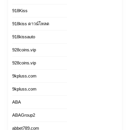
918Kiss
918kiss ดาวน์โหลด
918kissauto
928coins.vip
928coins.vip
9kpluss.com
9kpluss.com
ABA
ABAGroup2
abbet789.com