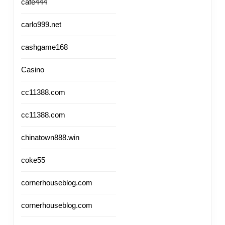
cafe444
carlo999.net
cashgame168
Casino
cc11388.com
cc11388.com
chinatown888.win
coke55
cornerhouseblog.com
cornerhouseblog.com