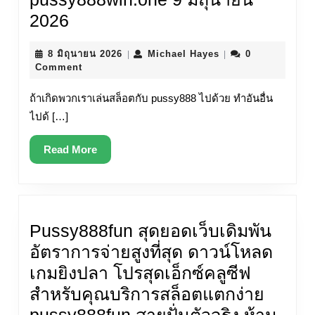
Pussy888
2026
อย่าง
ติด
เชี่ยวชาญ
8
Michael
8 มิถุนายน 2026
Michael Hayes
0
|
|
ตั้ง
มิถุนายน
Hayes
Comment
ง่าย
2026
ถ้าเกิดพวกเราเล่นสล็อตกับ pussy888 ไปด้วย ทำอันอื่น
ดาวน์โหลด
ไปด้ […]
ฟรี
แจก
Read
Read More
อัญมณี
More
ฟรี
ทุก
Pussy888fun สุดยอดเว็บเดิมพัน
วัน
อัตราการจ่ายสูงที่สุด ดาวน์โหลด
สล็อต
เกมยิงปลา โปรสุดเอ็กซ์คลูซีฟ
ออนไลน์
สำหรับคุณบริการสล็อตแตกง่าย
ยอด