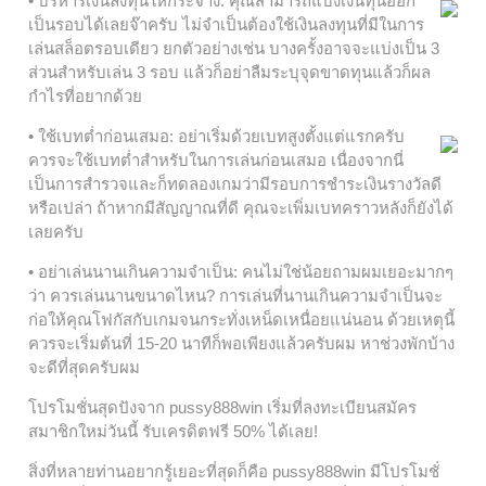
• บริหารเงินลงทุนให้กระจ่าง: คุณสามารถแบ่งเงินทุนออก
เป็นรอบได้เลยจ๊าครับ ไม่จำเป็นต้องใช้เงินลงทุนที่มีในการ
เล่นสล็อตรอบเดียว ยกตัวอย่างเช่น บางครั้งอาจจะแบ่งเป็น 3
ส่วนสำหรับเล่น 3 รอบ แล้วก็อย่าลืมระบุจุดขาดทุนแล้วก็ผล
กำไรที่อยากด้วย
• ใช้เบทต่ำก่อนเสมอ: อย่าเริ่มด้วยเบทสูงตั้งแต่แรกครับ
ควรจะใช้เบทต่ำสำหรับในการเล่นก่อนเสมอ เนื่องจากนี่
เป็นการสำรวจและก็ทดลองเกมว่ามีรอบการชำระเงินรางวัลดี
หรือเปล่า ถ้าหากมีสัญญาณที่ดี คุณจะเพิ่มเบทคราวหลังก็ยังได้
เลยครับ
• อย่าเล่นนานเกินความจำเป็น: คนไม่ใช่น้อยถามผมเยอะมากๆ
ว่า ควรเล่นนานขนาดไหน? การเล่นที่นานเกินความจำเป็นจะ
ก่อให้คุณโฟกัสกับเกมจนกระทั่งเหน็ดเหนื่อยแน่นอน ด้วยเหตุนี้
ควรจะเริ่มต้นที่ 15-20 นาทีก็พอเพียงแล้วครับผม หาช่วงพักบ้าง
จะดีที่สุดครับผม
โปรโมชั่นสุดปังจาก pussy888win เริ่มที่ลงทะเบียนสมัคร
สมาชิกใหม่วันนี้ รับเครดิตฟรี 50% ได้เลย!
สิ่งที่หลายท่านอยากรู้เยอะที่สุดก็คือ pussy888win มีโปรโมชั่