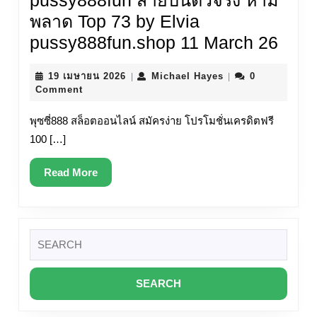
pussy888fun สายปั่นตัวจริง ห้าม
นิยม
พลาด Top 73 by Elvia
ที่สุด
Puss
pussy888fun.shop 11 March 26
ของ
สุด
การ
19
Michael
19 เมษายน 2026
Michael Hayes
0
|
|
ยอด
แจก
เมษายน
Hayes
Comment
เว็บ
เครดิต
2026
พุซซี่888 สล็อตออนไลน์ สมัครง่าย โปรโมชั่นเครดิตฟรี
เดิม
ฟรี
100 […]
พัน
pussy888
อัตร
เล่น
Read
Read More
การ
More
ง่าย
จ่าย
มือ
สูง
ใหม่
Search
ที่สุด
ก็
for:
ดาวน
เล่น
เกม
ได้