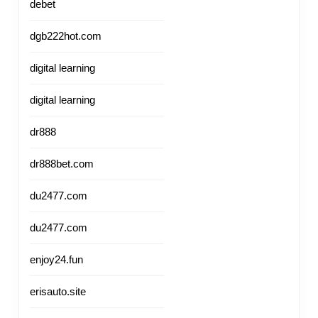
debet
dgb222hot.com
digital learning
digital learning
dr888
dr888bet.com
du2477.com
du2477.com
enjoy24.fun
erisauto.site