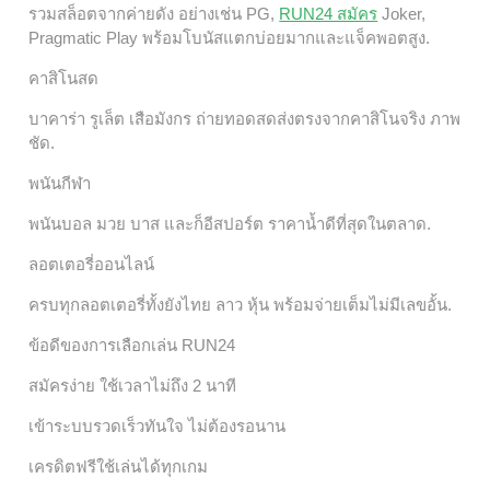
รวมสล็อตจากค่ายดัง อย่างเช่น PG,
RUN24 สมัคร
Joker,
Pragmatic Play พร้อมโบนัสแตกบ่อยมากและแจ็คพอตสูง.
คาสิโนสด
บาคาร่า รูเล็ต เสือมังกร ถ่ายทอดสดส่งตรงจากคาสิโนจริง ภาพ
ชัด.
พนันกีฬา
พนันบอล มวย บาส และก็อีสปอร์ต ราคาน้ำดีที่สุดในตลาด.
ลอตเตอรี่ออนไลน์
ครบทุกลอตเตอรี่ทั้งยังไทย ลาว หุ้น พร้อมจ่ายเต็มไม่มีเลขอั้น.
ข้อดีของการเลือกเล่น RUN24
สมัครง่าย ใช้เวลาไม่ถึง 2 นาที
เข้าระบบรวดเร็วทันใจ ไม่ต้องรอนาน
เครดิตฟรีใช้เล่นได้ทุกเกม