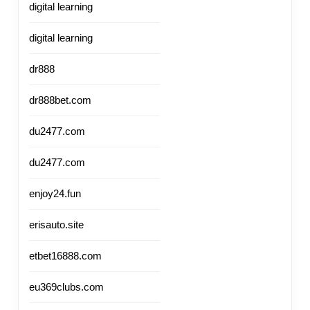
digital learning
digital learning
dr888
dr888bet.com
du2477.com
du2477.com
enjoy24.fun
erisauto.site
etbet16888.com
eu369clubs.com