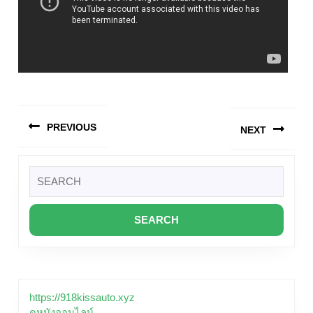
Previous
แนะแนว
Nex
post:
pos
PREVIOUS
เรื่อง
NEXT
Search
for:
https://918kissauto.xyz
ดูหนังออนไลน์