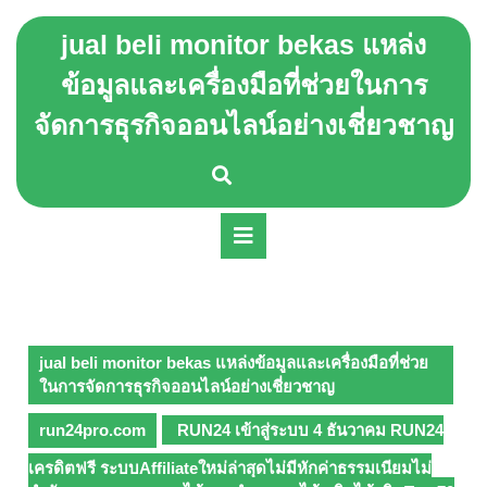
Skip
jual beli monitor bekas แหล่ง
to
content
ข้อมูลและเครื่องมือที่ช่วยในการ
Skip
จัดการธุรกิจออนไลน์อย่างเชี่ยวชาญ
to
content
Open
Button
jual beli monitor bekas แหล่งข้อมูลและเครื่องมือที่ช่วย
ในการจัดการธุรกิจออนไลน์อย่างเชี่ยวชาญ
run24pro.com
RUN24 เข้าสู่ระบบ 4 ธันวาคม RUN24
เครดิตฟรี ระบบAffiliateใหม่ล่าสุดไม่มีหักค่าธรรมเนียมไม่