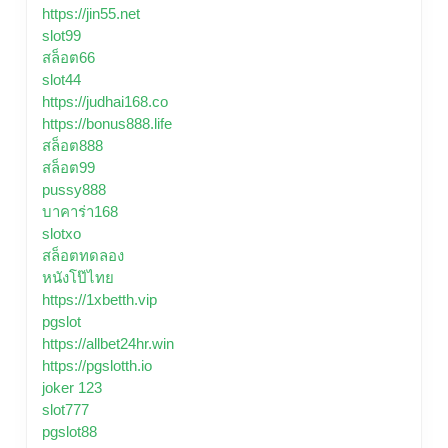
https://jin55.net
slot99
สล็อต66
slot44
https://judhai168.co
https://bonus888.life
สล็อต888
สล็อต99
pussy888
บาคาร่า168
slotxo
สล็อตทดลอง
หนังโป๊ไทย
https://1xbetth.vip
pgslot
https://allbet24hr.win
https://pgslotth.io
joker 123
slot777
pgslot88