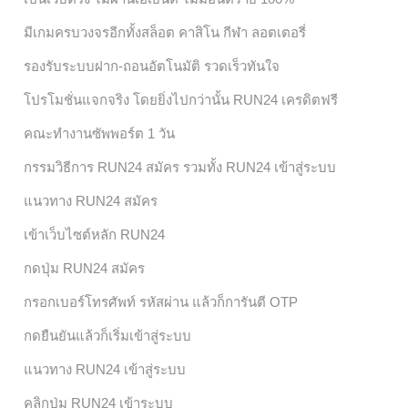
มีเกมครบวงจรอีกทั้งสล็อต คาสิโน กีฬา ลอตเตอรี่
รองรับระบบฝาก-ถอนอัตโนมัติ รวดเร็วทันใจ
โปรโมชั่นแจกจริง โดยยิ่งไปกว่านั้น RUN24 เครดิตฟรี
คณะทำงานซัพพอร์ต 1 วัน
กรรมวิธีการ RUN24 สมัคร รวมทั้ง RUN24 เข้าสู่ระบบ
แนวทาง RUN24 สมัคร
เข้าเว็บไซต์หลัก RUN24
กดปุ่ม RUN24 สมัคร
กรอกเบอร์โทรศัพท์ รหัสผ่าน แล้วก็การันตี OTP
กดยืนยันแล้วก็เริ่มเข้าสู่ระบบ
แนวทาง RUN24 เข้าสู่ระบบ
คลิกปุ่ม RUN24 เข้าระบบ