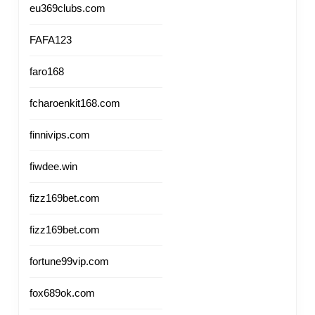
eu369clubs.com
FAFA123
faro168
fcharoenkit168.com
finnivips.com
fiwdee.win
fizz169bet.com
fizz169bet.com
fortune99vip.com
fox689ok.com