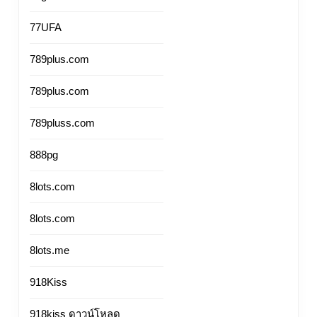
77UFA
789plus.com
789plus.com
789pluss.com
888pg
8lots.com
8lots.com
8lots.me
918Kiss
918kiss ดาวน์โหลด