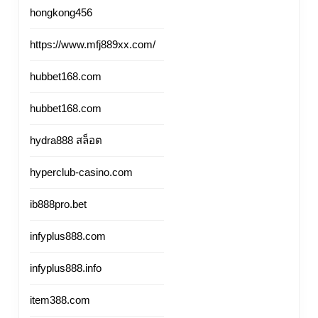
hongkong456
https://www.mfj889xx.com/
hubbet168.com
hubbet168.com
hydra888 สล็อต
hyperclub-casino.com
ib888pro.bet
infyplus888.com
infyplus888.info
item388.com