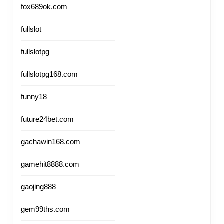
fox689ok.com
fullslot
fullslotpg
fullslotpg168.com
funny18
future24bet.com
gachawin168.com
gamehit8888.com
gaojing888
gem99ths.com