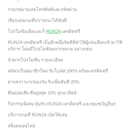
กรอกหมายเลขโทรศัพท์และรหัสผ่าน
เลือกเล่นเกมที่ปรารถนาได้ทันที
โปรโมชั่นเด็ดและก็
RUN24
เครดิตฟรี
RUN24 เครดิตฟรี เป็นอีกหนึ่งข้อดีที่ทำให้ผู้เล่นเลือกเข้ามาใช้
บริการ โดยมีโปรโมชั่นหลากหลาย อย่างเช่น:
จำพวกโปรโมชั่น รายละเอียด
สมัครเป็นสมาชิกใหม่ รับโบนัส 100% พร้อมเครดิตฟรี
ฝากคราวแรกของวัน รับเพิ่มทันที 20%
คืนยอดเสีย คืนสูงสุด 10% ทุกอาทิตย์
กิจกรรมพิเศษ ลุ้นรับ RUN24 เครดิตฟรี และของขวัญอื่นๆ
บริการเกมที่ RUN24 เปิดให้เล่น
สล็อตออนไลน์