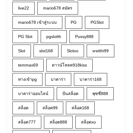
live22
mario678 สมัคร
mario678 เข้าสู่ระบบ
PG
PGSlot
PG Slot
pgslotth
Pussy888
Slot
slot168
Slotxo
sretthi99
temmax69
ดาวน์โหลด918kiss
ทางเข้าpg
บาคาร่า
บาคาร่า168
บาคาร่าออนไลน์
ปั่นสล็อต
พุซซี่888
สล็อต
สล็อต99
สล็อต168
สล็อต777
สล็อต888
สล็อตxo