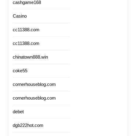
cashgame168
Casino
cc11388.com
cc11388.com
chinatown888.win
coke55
cornerhouseblog.com
cornerhouseblog.com
debet
dgb222hot.com