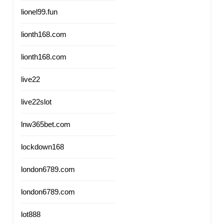
lionel99.fun
lionth168.com
lionth168.com
live22
live22slot
lnw365bet.com
lockdown168
london6789.com
london6789.com
lot888