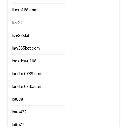
lionth168.com
live22
live22slot
lnw365bet.com
lockdown168
london6789.com
london6789.com
lot888
lotto432
lotto77