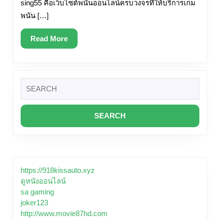
sing55 คือเว็บไซต์พนันออนไลน์ครบวงจรที่ให้บริการเกม
19
Reply
พนัน […]
ตุลา
sing
Read
Read More
สมัค
More
เล่น
ได้
Search
ทุก
for:
ค่าย
ดัง
สล็อ
สมัค
ฟรี
https://918kissauto.xyz
ดูหนังออนไลน์
Top
sa gaming
3
joker123
by
http://www.movie87hd.com