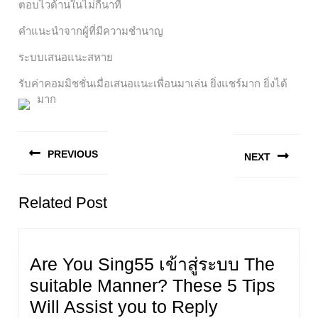
ตอบไวด้านในไม่กี่นาที
คำแนะนำจากผู้ที่มีความชำนาญ
ระบบเสนอแนะสหาย
รับค่าคอมมิชชั่นเมื่อเสนอแนะเพื่อนมาเล่น ยิ่งแชร์มาก ยิ่งได้
มาก
Previous
แนะแนว
Nex
post:
pos
PREVIOUS
เรื่อง
NEXT
Related Post
Are You Sing55 เข้าสู่ระบบ The
suitable Manner? These 5 Tips
Are
Will Assist you to Reply