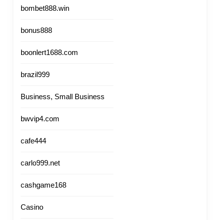
bombet888.win
bonus888
boonlert1688.com
brazil999
Business, Small Business
bwvip4.com
cafe444
carlo999.net
cashgame168
Casino