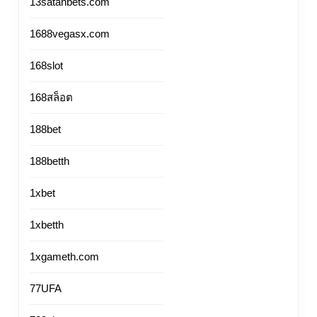
13satanbets.com
1688vegasx.com
168slot
168สล็อต
188bet
188betth
1xbet
1xbetth
1xgameth.com
77UFA