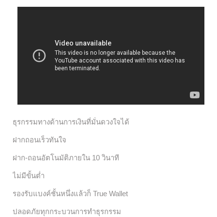
ธุรกรรมทางด้านการเงินที่มั่นดวงใจได้
ฝากถอนเร็วทันใจ
ฝาก-ถอนอัตโนมัติภายใน 10 วินาที
ไม่มีขั้นต่ำ
รองรับแบงค์ชั้นหนึ่งแล้วก็ True Wallet
ปลอดภัยทุกกระบวนการทำธุรกรรม