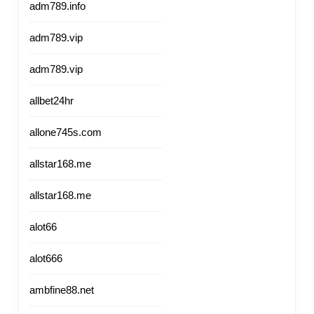
adm789.info
adm789.vip
adm789.vip
allbet24hr
allone745s.com
allstar168.me
allstar168.me
alot66
alot666
ambfine88.net