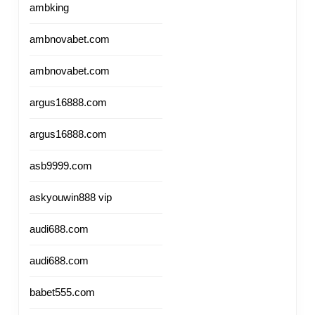
ambking
ambnovabet.com
ambnovabet.com
argus16888.com
argus16888.com
asb9999.com
askyouwin888 vip
audi688.com
audi688.com
babet555.com