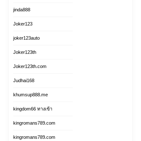
jinda888
Joker123
joker123auto
Joker123th
Joker123th.com
Judhai168
khumsup888.me
kingdom66 ทางเข้า
kingromans789.com
kingromans789.com