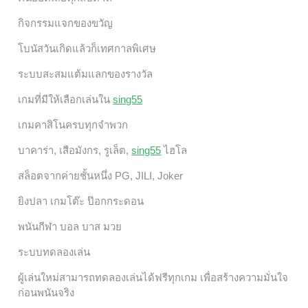
กิจกรรมแจกของขวัญ
โบนัสวันเกิดแล้วก็เทศกาลพิเศษ
ระบบสะสมแต้มแลกของรางวัล
เกมที่มีให้เลือกเล่นใน
sing55
เกมคาสิโนครบทุกจำพวก
บาคาร่า, เสือมังกร, รูเล็ต,
sing55
ไฮโล
สล็อตจากค่ายชั้นหนึ่ง PG, JILI, Joker
ยิงปลา เกมโต๊ะ ป๊อกกระดอน
พนันกีฬา บอล บาส มวย
ระบบทดลองเล่น
ผู้เล่นใหม่สามารถทดลองเล่นได้ฟรีทุกเกม เพื่อสร้างความมั่นใจ
ก่อนพนันจริง