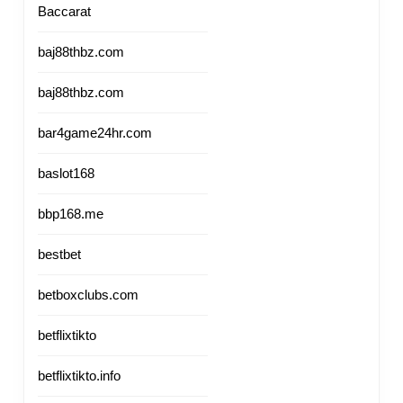
Baccarat
baj88thbz.com
baj88thbz.com
bar4game24hr.com
baslot168
bbp168.me
bestbet
betboxclubs.com
betflixtikto
betflixtikto.info