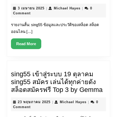
You
3
Michael
3 เมษายน 2025
Michael Hayes
0
|
|
Sing55
เมษายน
Hayes
Comment
เข้า
2025
รายงานสั้น: sing55 ข้อมูลและประวัติของสล็อต สล็อต
สู่
ออนไลน […]
ระบบ
The
Read
Read More
suitable
More
Manner?
These
sing55 เข้าสู่ระบบ 19 ตุลาคม
5
sing55 สมัคร เล่นได้ทุกค่ายดัง
Tips
sing
สล็อตสมัครฟรี Top 3 by Gemma
Will
เข้า
Assist
23
Michael
23 พฤษภาคม 2025
Michael Hayes
0
|
|
สู่
you
พฤษภาคม
Hayes
Comment
ระบ
to
2025