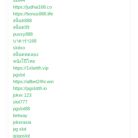
slot44
https://judhai168.co
https://bonus888.life
สล็อต888
สล็อต99
pussy888
บาคาร่า168
slotxo
สล็อตทดลอง
หนังโป๊ไทย
https://1xbetth.vip
pgslot
https://allbet24hr.win
https://pgslotth.io
joker 123
slot777
pgslot88
betway
jokerasia
pg slot
gogoslot