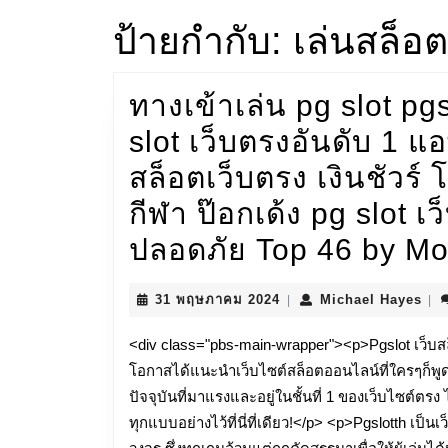
ป้ายกำกับ:
เล่นสล็อ
ทางเข้าเล่น pg slot p
slot เว็บตรงอันดับ 1 
สล็อตเว็บตรง เงินชัวร
กีฬา ป๊อกเด้ง pg slot 
ปลอดภัย Top 46 by M
31
Mic
31 พฤษภาคม 2024
Michael Hayes
|
|
พฤษภาคม
Hay
2024
<div class="pbs-main-wrapper"><p>Pgslot เว็บสล็
โอกาสได้แนะนำเว็บไซต์สล็อตออนไลน์ที่ใครๆก็พูดถึ
ปัจจุบันที่มาแรงและอยู่ในชั้นที่ 1 ของเว็บไซต์ตร
ทุกแบบอย่างไว้ที่นี่ที่เดียว!</p> <p>Pgslotth เป็