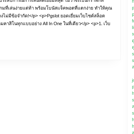
ประสบการณ์การเล่นที่ดีเยี่ยมที่สุด ไม่ว่าจะเป็นกราฟิกที่
h
31
p
กมที่เล่นง่ายแต่ท้า พร้อมโบนัสแจ็คพอตที่แตกง่าย ทำให้คุณ
MAY
ม่มีข้อจำกัด!</p> <p>Pgslot ยอดเยี่ยมเว็บไซต์สล็อต
f
กมคาสิโนทุกแบบอย่าง All In One ในที่เดียว</p> <p>1. เว็บ
2567
l
pg
ด
slot
s
เว็บ
s
ตรง
อันดับ
j
1
h
แอ
s
พ
s
h
เกม
h