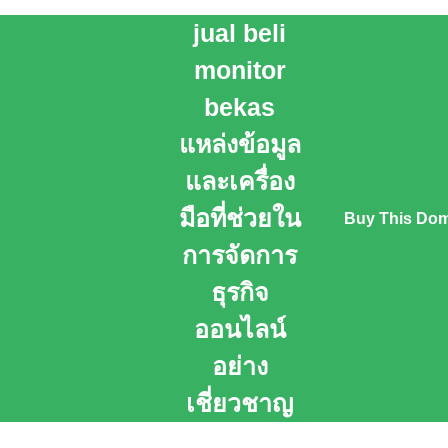
jual beli
monitor
bekas
แหล่งข้อมูล
และเครื่อง
มือที่ช่วยใน
n
Buy This Do
การจัดการ
ธุรกิจ
ออนไลน์
อย่าง
เชี่ยวชาญ