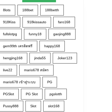
8lots
188bet
188betth
918Kiss
918kissauto
faro168
fullslotpg
funny18
gaojing888
gem99th เครดิตฟรี
happy168
hengjing168
jinda55
Joker123
live22
mario678 สมัคร
mario678 เข้าสู่ระบบ
PG
PGSlot
PG Slot
pgslotth
Pussy888
Slot
slot168