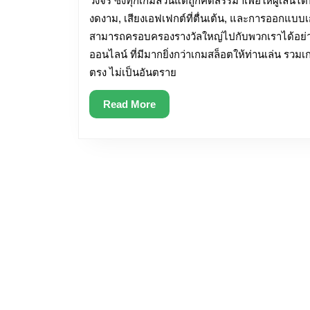
วงจร ซึ่งทุกเกมล้วนแต่ถูกคัดสรรมาเพื่อให้ผู้เล่นได้
งดงาม, เสียงเอฟเฟกต์ที่ตื่นเต้น, และการออกแบบเ
สามารถครอบครองรางวัลใหญ่ไปกับพวกเราได้อย่างไ
ออนไลน์ ที่มีมากยิ่งกว่าเกมสล็อตให้ท่านเล่น รวมเ
ตรง ไม่เป็นอันตราย
Read
Read More
More