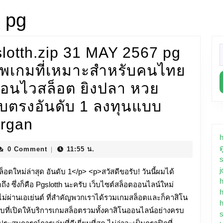
ต pg
gslotth.zip 31 MAY 2567 pg
f
แอพเกมที่เหมาะสำหรับคนไทย
์ โอนไวสล็อต ยิงปลา หวย
เว็บตรงอันดับ 1 ลงทุนแบบ
ทาง
organ
h
เข้า
hael
0 Comment
11:55 น.
|
เล่น
es
อตใหม่ล่าสุด อันดับ 1</p> <p>สวัสดีขอรับ! วันนี้ผมได้
pg
ง ซึ่งก็คือ Pgslotth นะครับ เว็บไซต์สล็อตออนไลน์ใหม่
slot
ง ไม่ผ่านเอเย่นต์ ที่สำคัญพวกเราได้รวมเกมสล็อตและก็คาสิโน
pgslotth.zip
นเว็บที่เปิดให้บริการเกมสล็อตรวมทั้งคาสิโนออนไลน์อย่างครบ