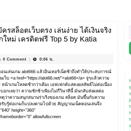
ครสล็อตเว็บตรง เล่นง่าย ได้เงินจริง
f
ใหม่ เครดิตฟรี Top 5 by Katia
ว็บ
ม่
ael
0 Comment
0:06 น.
|
lot66
s
นเล่นเกม alot666 แล้วอินเทอร์เน็ตช้าถึงทำให้ประสบการณ์
ebแตก
บ <a href="https://alot66.net/">alot66</a> จู่ๆแล้วความ
h
่าย
 /> หน้าเกมโหลดช้ากว่าเดิมเ เอฟเฟกต์แสดงผลลัพธ์ไม่ต่อเนื่อง
มัคร
อกเลยว่า ความชักช้าเพียงไม่กี่วินาทีนี้ มันกลับส่งผลต่อ
เหตุว่าความสนุกสนานร่าเริงของเกม สล็อต มันขึ้นกับความ
ล็อต
 การรับรู้ต่อเกมก็แปลงตามไปด้วย สัญญาณเน็ตตอนเล่นจึง
ว็บ
"640" height="360"
รง
ameborder="0" allowfullscreen
ล่น