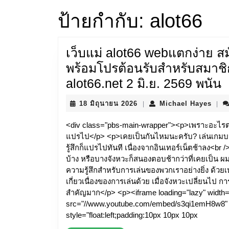
ป้ายกำกับ:
alot66
เว็บแม่ alot66 webแตกง่าย สมั
พร้อมโปรต้อนรับสำหรับสมาชิก
เ
alot66.net 2 มิ.ย. 2569 พนัน
แ
18
Mich
18 มิถุนายน 2026
Michael Hayes
|
|
a
มิถุนายน
Haye
2026
<div class="pbs-main-wrapper"><p>เพราะอะไรตอ
w
แปรไป</p> <p>เคยเป็นกันไหมนะครับ? เล่นเกมบนเว็
ง
รู้สึกก็แปรไปทันที เนื่องจากอินเทอร์เน็ตช้าลง<br
ส
บ้าง หรือบางจังหวะก็สนองตอบช้ากว่าที่เคยเป็น ผมบ
ความรู้สึกสำหรับการเล่นของพวกเราอย่างยิ่ง ด้วย
ส
เกี่ยวเนื่องของการเล่นด้วย เมื่อจังหวะเปลี่ยนไป
เ
สำคัญมาก</p> <p><iframe loading="lazy" width=
ต
src="//www.youtube.com/embed/s3qi1emH8w8" fr
style="float:left;padding:10px 10px 10px
เ