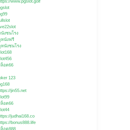
ttps://www.pgslot.golf
gslot
pg99
ullslot
ive22slot
หนังชนโรง
ูหนังฟรี
ดูหนังชนโรง
lot168
lot456
สล็อต66
oker 123
pg168
ttps://jin55.net
lot99
สล็อต66
lot44
ttps://judhai168.co
ttps://bonus888.life
สล็อต888