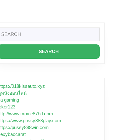
Search
or:
ttps://918kissauto.xyz
ดูหนังออนไลน์
sa gaming
joker123
http://www.movie87hd.com
https://www.pussy888play.com
https://pussy888win.com
sexybaccarat