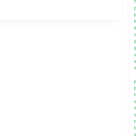
h
่าย
p
ด้
งิน
f
l
ริง
ร้อม
ด
ปร
s
้อนรับ
s
ำหรับ
มาชิก
j
หม่
ครดิต
h
s
รี
op
s
h
h
y