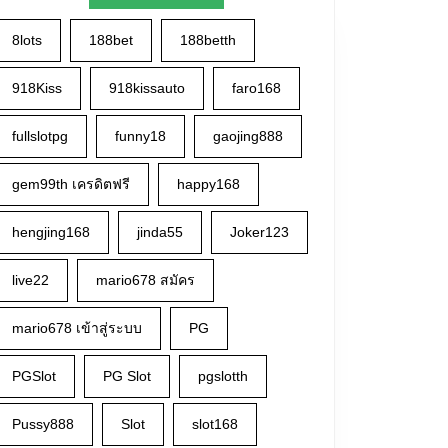
8lots
188bet
188betth
918Kiss
918kissauto
faro168
fullslotpg
funny18
gaojing888
gem99th เครดิตฟรี
happy168
hengjing168
jinda55
Joker123
live22
mario678 สมัคร
mario678 เข้าสู่ระบบ
PG
PGSlot
PG Slot
pgslotth
Pussy888
Slot
slot168