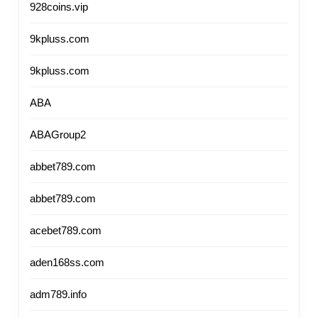
928coins.vip
9kpluss.com
9kpluss.com
ABA
ABAGroup2
abbet789.com
abbet789.com
acebet789.com
aden168ss.com
adm789.info