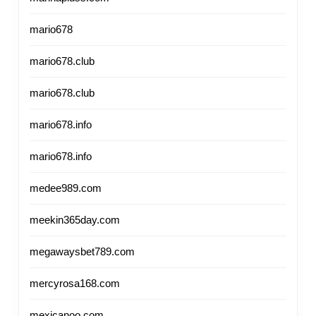
mario678
mario678.club
mario678.club
mario678.info
mario678.info
medee989.com
meekin365day.com
megawaysbet789.com
mercyrosa168.com
mexicanoo.com