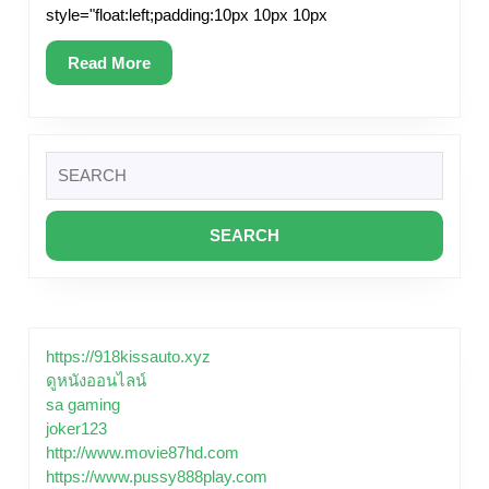
พร้อม
style="float:left;padding:10px 10px 10px
โปร
ต้อนรับ
Read
Read More
More
สำหรับ
สมาชิก
ใหม่
Search
for:
เครดิต
ฟรี
Top
5
by
Katia
https://918kissauto.xyz
ดูหนังออนไลน์
alot66.ne
sa gaming
2
joker123
http://www.movie87hd.com
มิ.ย.
https://www.pussy888play.com