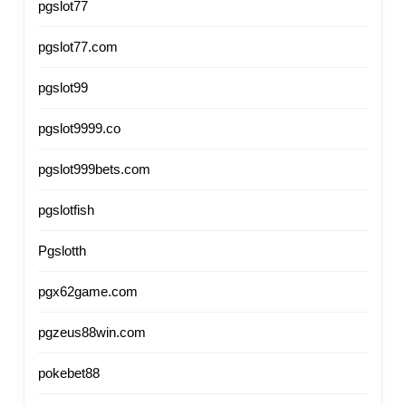
pgslot77
pgslot77.com
pgslot99
pgslot9999.co
pgslot999bets.com
pgslotfish
Pgslotth
pgx62game.com
pgzeus88win.com
pokebet88