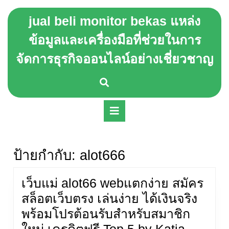
Skip
jual beli monitor bekas แหล่ง
to
content
ข้อมูลและเครื่องมือที่ช่วยในการ
Skip
จัดการธุรกิจออนไลน์อย่างเชี่ยวชาญ
to
content
Open
Button
ป้ายกำกับ:
alot666
เว็บแม่ alot66 webแตกง่าย สมัคร
สล็อตเว็บตรง เล่นง่าย ได้เงินจริง
พร้อมโปรต้อนรับสำหรับสมาชิก