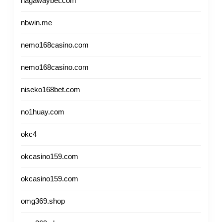
nagawaybet.com
nbwin.me
nemo168casino.com
nemo168casino.com
niseko168bet.com
no1huay.com
okc4
okcasino159.com
okcasino159.com
omg369.shop