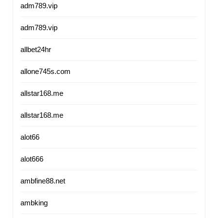
adm789.vip
adm789.vip
allbet24hr
allone745s.com
allstar168.me
allstar168.me
alot66
alot666
ambfine88.net
ambking