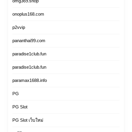
omg369.shop
onoplus168.com
p2vvip
pananthai99.com
paradise1club.fun
paradise1club.fun
paramax1688.info
PG
PG Slot
PG Slot เว็บใหม่