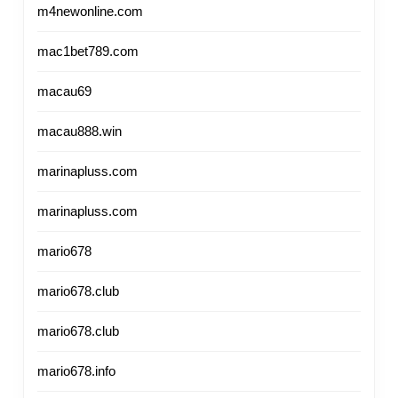
m4newonline.com
mac1bet789.com
macau69
macau888.win
marinapluss.com
marinapluss.com
mario678
mario678.club
mario678.club
mario678.info