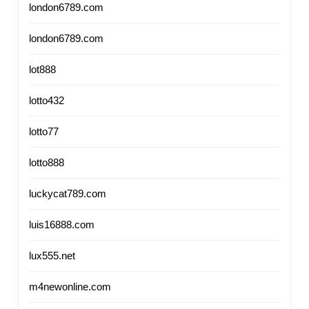
london6789.com
london6789.com
lot888
lotto432
lotto77
lotto888
luckycat789.com
luis16888.com
lux555.net
m4newonline.com