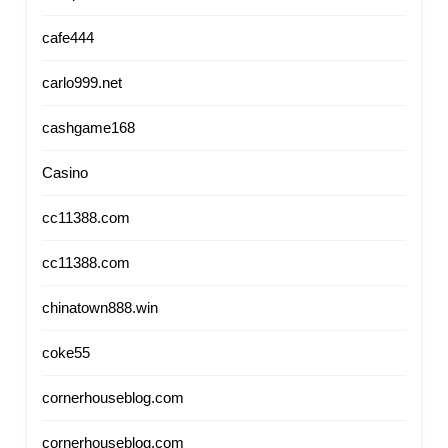
cafe444
carlo999.net
cashgame168
Casino
cc11388.com
cc11388.com
chinatown888.win
coke55
cornerhouseblog.com
cornerhouseblog.com