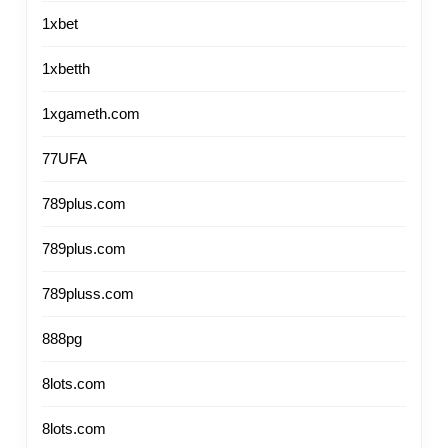
1xbet
1xbetth
1xgameth.com
77UFA
789plus.com
789plus.com
789pluss.com
888pg
8lots.com
8lots.com