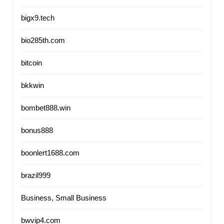
bigx9.tech
bio285th.com
bitcoin
bkkwin
bombet888.win
bonus888
boonlert1688.com
brazil999
Business, Small Business
bwvip4.com