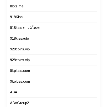
8lots.me
918Kiss
918kiss ดาวน์โหลด
918kissauto
928coins.vip
928coins.vip
9kpluss.com
9kpluss.com
ABA
ABAGroup2