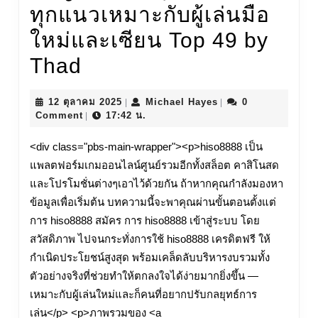
ทุกแนวเหมาะกับผู้เล่นมือ
ใหม่และเซียน Top 49 by
hiso8888
Thad
21
12
Michael
12 ตุลาคม 2025
Michael Hayes
0
|
|
กรกฎาคม
ตุลาคม
Hayes
Comment
17:42 น.
|
2025
hiso8888
<div class="pbs-main-wrapper"><p>hiso8888 เป็น
สมัคร
แพลตฟอร์มเกมออนไลน์ศูนย์รวมอีกทั้งสล็อต คาสิโนสด
และโปรโมชั่นต่างๆเอาไว้ด้วยกัน ถ้าหากคุณกำลังมองหา
รางวัล
ข้อมูลเพื่อเริ่มต้น บทความนี้จะพาคุณผ่านขั้นตอนตั้งแต่
ใหญ่
การ hiso8888 สมัคร การ hiso8888 เข้าสู่ระบบ โดย
มา
สวัสดิภาพ ไปจนกระทั่งการใช้ hiso8888 เครดิตฟรี ให้
กำเนิดประโยชน์สูงสุด พร้อมเคล็ดลับบริหารงบรวมทั้ง
เนียนๆ
ตัวอย่างจริงที่ช่วยทำให้ตกลงใจได้ง่ายมากยิ่งขึ้น —
เกม
เหมาะกับผู้เล่นใหม่และก็คนที่อยากปรับกลยุทธ์การ
เล่น</p> <p>ภาพรวมของ <a