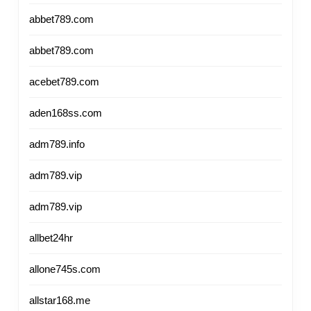
abbet789.com
abbet789.com
acebet789.com
aden168ss.com
adm789.info
adm789.vip
adm789.vip
allbet24hr
allone745s.com
allstar168.me