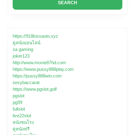
49
by
Thad
https://918kissauto.xyz
ดูหนังออนไลน์
sa gaming
joker123
http://www.movie87hd.com
https://www.pussy888play.com
https://pussy888win.com
sexybaccarat
https://www.pgslot.golf
pgslot
pg99
fullslot
live22slot
หนังชนโรง
ดูหนังฟรี