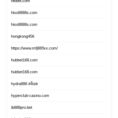
hi6bet.com
hiso8888s.com
hiso8888s.com
hongkong456
https://www.mfj889xx.com/
hubbet168.com
hubbet168.com
hydra888 สล็อต
hyperclub-casino.com
ib888pro.bet