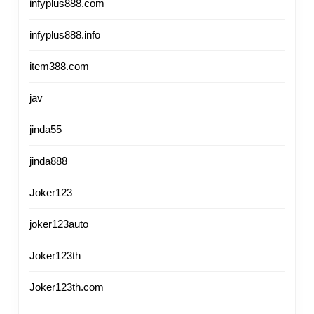
infyplus888.com
infyplus888.info
item388.com
jav
jinda55
jinda888
Joker123
joker123auto
Joker123th
Joker123th.com