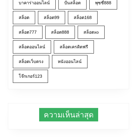
บาคาร่าออนไลน์
ปั่นสล็อต
พุซซี่888
สล็อต
สล็อต99
สล็อต168
สล็อต777
สล็อต888
สล็อตxo
สล็อตออนไลน์
สล็อตเครดิตฟรี
สล็อตเว็บตรง
หนังออนไลน์
โจ๊กเกอร์123
ความเห็นล่าสุด