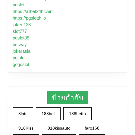
pgslot
https://allbet24hr.win
https://pgslotth.io
joker 123
slot777
pgslot88
betway
jokerasia
pg slot
gogoslot
ป้ายกำกับ
8lots
188bet
188betth
918Kiss
918kissauto
faro168