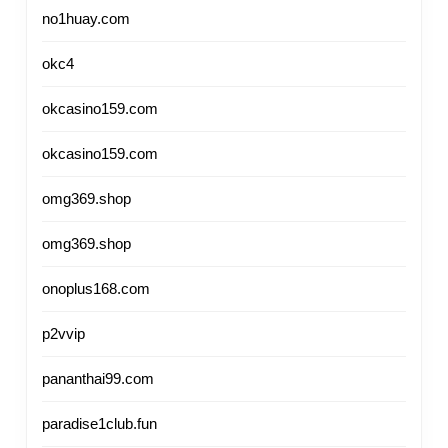
no1huay.com
okc4
okcasino159.com
okcasino159.com
omg369.shop
omg369.shop
onoplus168.com
p2vvip
pananthai99.com
paradise1club.fun