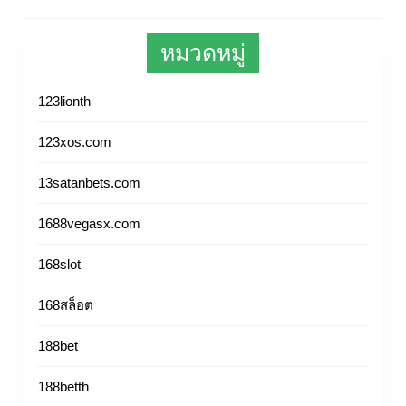
หมวดหมู่
123lionth
123xos.com
13satanbets.com
1688vegasx.com
168slot
168สล็อต
188bet
188betth