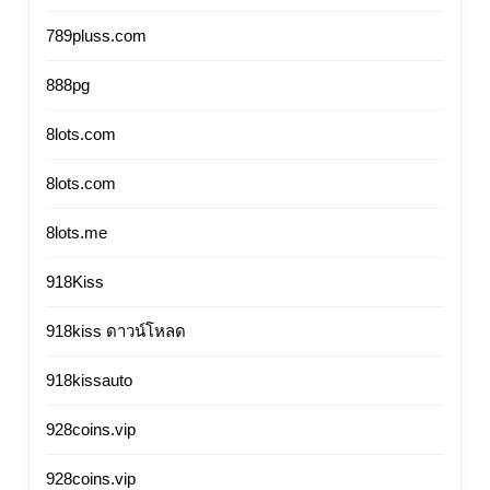
789pluss.com
888pg
8lots.com
8lots.com
8lots.me
918Kiss
918kiss ดาวน์โหลด
918kissauto
928coins.vip
928coins.vip