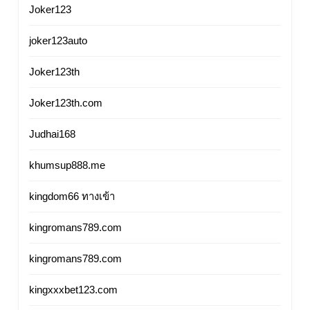
Joker123
joker123auto
Joker123th
Joker123th.com
Judhai168
khumsup888.me
kingdom66 ทางเข้า
kingromans789.com
kingromans789.com
kingxxxbet123.com