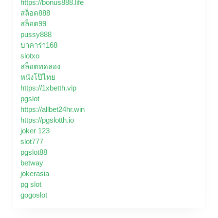
https://bonus888.life
สล็อต888
สล็อต99
pussy888
บาคาร่า168
slotxo
สล็อตทดลอง
หนังโป๊ไทย
https://1xbetth.vip
pgslot
https://allbet24hr.win
https://pgslotth.io
joker 123
slot777
pgslot88
betway
jokerasia
pg slot
gogoslot