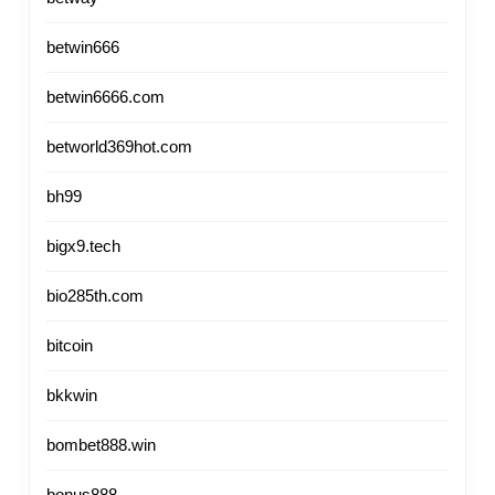
betwin666
betwin6666.com
betworld369hot.com
bh99
bigx9.tech
bio285th.com
bitcoin
bkkwin
bombet888.win
bonus888