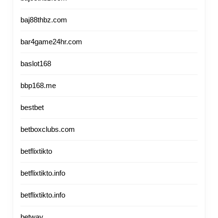
baj88thbz.com
bar4game24hr.com
baslot168
bbp168.me
bestbet
betboxclubs.com
betflixtikto
betflixtikto.info
betflixtikto.info
betway