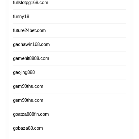
fullslotpg168.com
funny18
future24bet.com
gachawin168.com
gamehit8888.com
gaojing888
gem99ths.com
gem99ths.com
goatza888fin.com
gobaza88.com