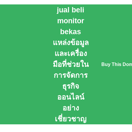
jual beli
monitor
bekas
แหล่งข้อมูล
และเครื่อง
มือที่ช่วยใน
n
Buy This Do
การจัดการ
ธุรกิจ
ออนไลน์
อย่าง
เชี่ยวชาญ