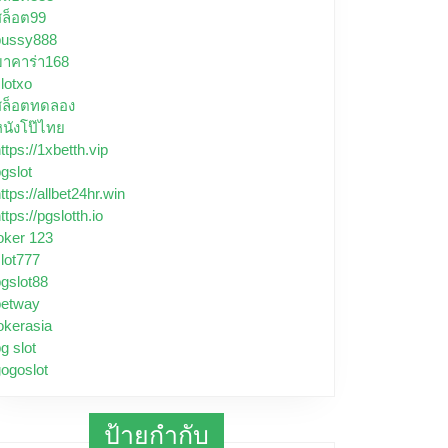
888
สล็อต99
pussy888
บาคาร่า168
lotxo
สล็อตทดลอง
หนังโป๊ไทย
ttps://1xbetth.vip
gslot
ttps://allbet24hr.win
ttps://pgslotth.io
oker 123
lot777
pgslot88
betway
okerasia
g slot
gogoslot
ป้ายกำกับ