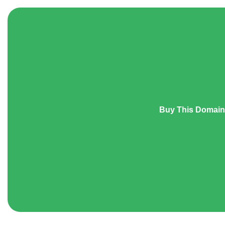
Skip
to
content
Skip
to
content
Buy This Domai