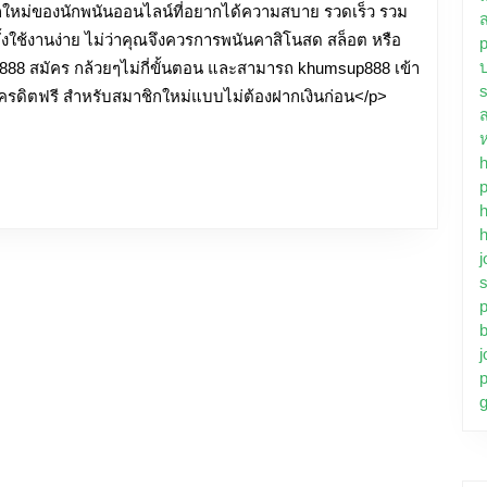
เลือก
khumsup
กใหม่ของนักพนันออนไลน์ที่อยากได้ความสบาย รวดเร็ว รวม
หัวข้อ
เข้า
ั้งใช้งานง่าย ไม่ว่าคุณจึงควรการพนันคาสิโนสด สล็อต หรือ
888 สมัคร กล้วยๆไม่กี่ขั้นตอน และสามารถ khumsup888 เข้า
ชัดเจน
สู่
s
8 เครดิตฟรี สำหรับสมาชิกใหม่แบบไม่ต้องฝากเงินก่อน</p>
ลด
ระบบ
ความ
รีวิว
h
p
สับสน
ตรง
h
Top
จาก
h
j
49
ผู้
s
by
เล่น
Rosita
จริง
j
p
ระบบ
อัตโนมัติ
ปลอดภัย