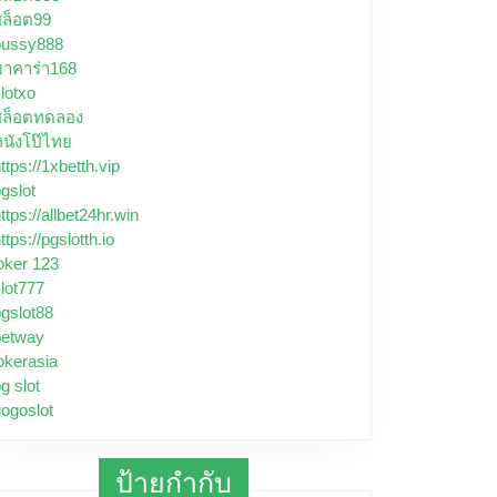
สล็อต99
pussy888
บาคาร่า168
lotxo
สล็อตทดลอง
หนังโป๊ไทย
ttps://1xbetth.vip
gslot
ttps://allbet24hr.win
ttps://pgslotth.io
oker 123
lot777
pgslot88
betway
okerasia
g slot
gogoslot
ป้ายกำกับ