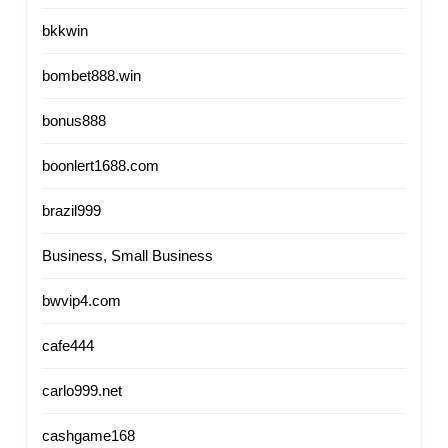
bkkwin
bombet888.win
bonus888
boonlert1688.com
brazil999
Business, Small Business
bwvip4.com
cafe444
carlo999.net
cashgame168