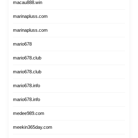
macau888.win
marinapluss.com
marinapluss.com
mario678
mario678.club
mario678.club
mario678.info
mario678.info
medee989.com
meekin365day.com