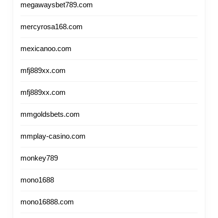
megawaysbet789.com
mercyrosa168.com
mexicanoo.com
mfj889xx.com
mfj889xx.com
mmgoldsbets.com
mmplay-casino.com
monkey789
mono1688
mono16888.com