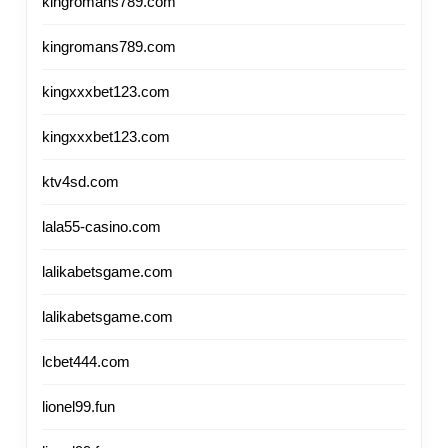
kingromans789.com
kingromans789.com
kingxxxbet123.com
kingxxxbet123.com
ktv4sd.com
lala55-casino.com
lalikabetsgame.com
lalikabetsgame.com
lcbet444.com
lionel99.fun