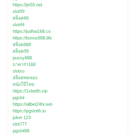
https://jin55.net
slot99
สล็อต66
slot44
https://judhai168.co
https://bonus888.life
สล็อต888
สล็อต99
pussy888
บาคาร่า168
slotxo
สล็อตทดลอง
หนังโป๊ไทย
https://1xbetth.vip
pgslot
https://allbet24hr.win
https://pgslotth.io
joker 123
slot777
pgslot88