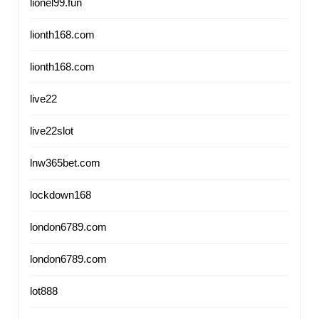
lionel99.fun
lionth168.com
lionth168.com
live22
live22slot
lnw365bet.com
lockdown168
london6789.com
london6789.com
lot888