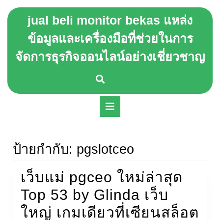
Skip
jual beli monitor bekas แหล่ง
to
content
ข้อมูลและเครื่องมือที่ช่วยในการ
Skip
จัดการธุรกิจออนไลน์อย่างเชี่ยวชาญ
to
content
Open
Button
ป้ายกำกับ:
pgslotceo
เว็บแม่ pgceo ใหม่ล่าสุด
Top 53 by Glinda เว็บ
ใหญ่ เกมเดียวที่เซียนสล็อต