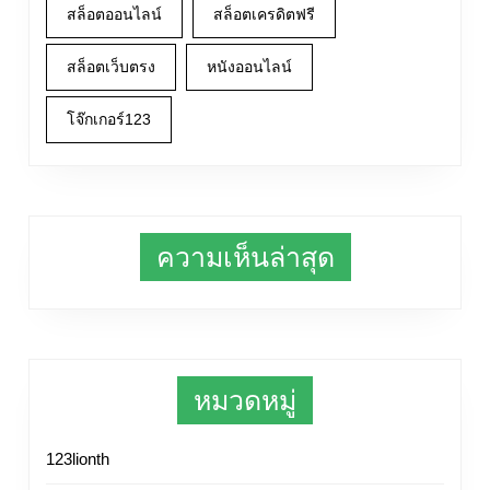
สล็อตออนไลน์
สล็อตเครดิตฟรี
สล็อตเว็บตรง
หนังออนไลน์
โจ๊กเกอร์123
ความเห็นล่าสุด
หมวดหมู่
123lionth