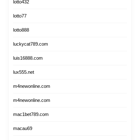
lotto432
lotto77
lotto888
luckycat789.com
luis16888.com
lux555.net
m4newonline.com
m4newonline.com
mac1bet789.com
macau69