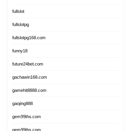
fullslot
fullslotpg
fullslotpg168.com
funny18
future24bet.com
gachawin168.com
gamehit8888.com
gaojing888
gem99ths.com
gem99ths.com