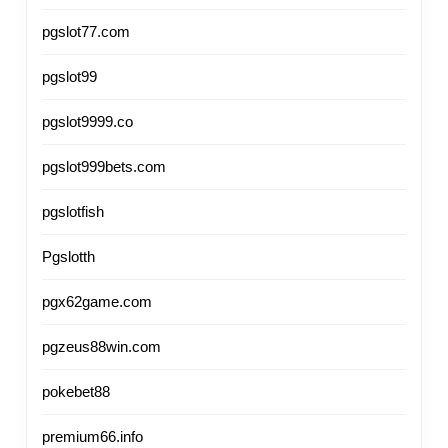
pgslot77.com
pgslot99
pgslot9999.co
pgslot999bets.com
pgslotfish
Pgslotth
pgx62game.com
pgzeus88win.com
pokebet88
premium66.info