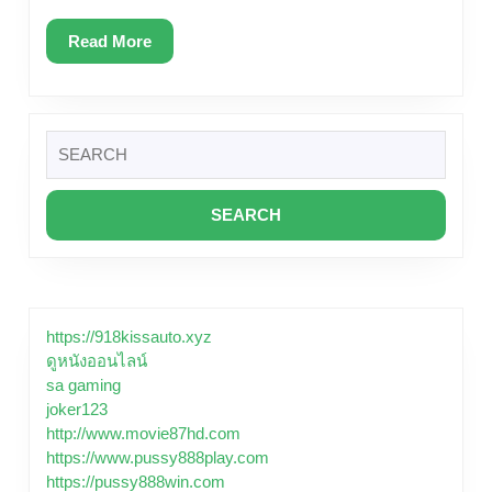
ดัง
สล็อต
Read
Read More
More
สมัคร
ฟรี
Search
Top
for:
3
by
Gemma
https://918kissauto.xyz
ดูหนังออนไลน์
sa gaming
joker123
http://www.movie87hd.com
https://www.pussy888play.com
https://pussy888win.com