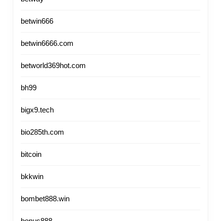
betwin666
betwin6666.com
betworld369hot.com
bh99
bigx9.tech
bio285th.com
bitcoin
bkkwin
bombet888.win
bonus888