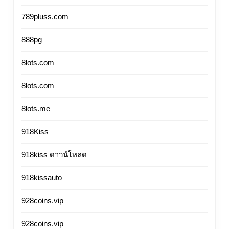
789pluss.com
888pg
8lots.com
8lots.com
8lots.me
918Kiss
918kiss ดาวน์โหลด
918kissauto
928coins.vip
928coins.vip