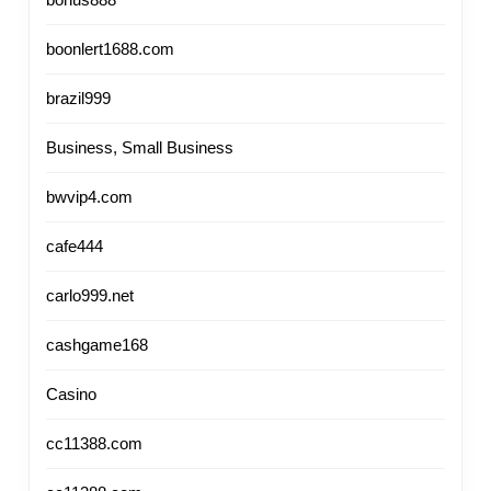
boonlert1688.com
brazil999
Business, Small Business
bwvip4.com
cafe444
carlo999.net
cashgame168
Casino
cc11388.com