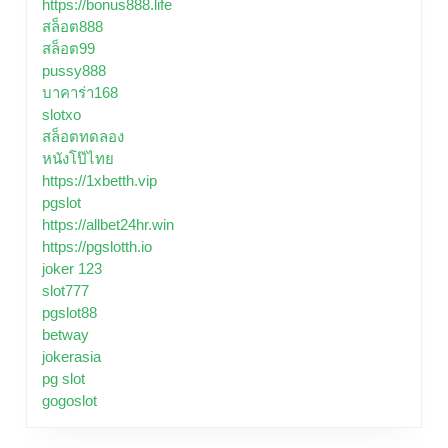
https://bonus888.life
สล็อต888
สล็อต99
pussy888
บาคาร่า168
slotxo
สล็อตทดลอง
หนังโป๊ไทย
https://1xbetth.vip
pgslot
https://allbet24hr.win
https://pgslotth.io
joker 123
slot777
pgslot88
betway
jokerasia
pg slot
gogoslot