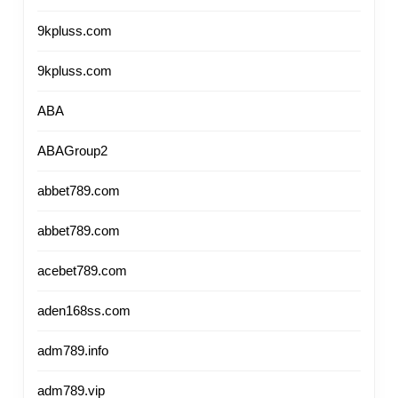
9kpluss.com
9kpluss.com
ABA
ABAGroup2
abbet789.com
abbet789.com
acebet789.com
aden168ss.com
adm789.info
adm789.vip