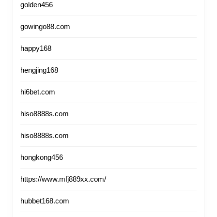
golden456
gowingo88.com
happy168
hengjing168
hi6bet.com
hiso8888s.com
hiso8888s.com
hongkong456
https://www.mfj889xx.com/
hubbet168.com