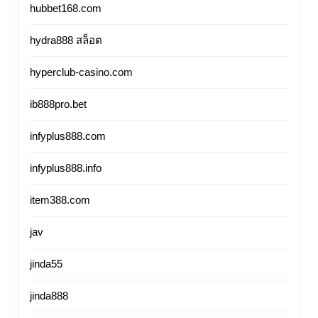
hubbet168.com
hydra888 สล็อต
hyperclub-casino.com
ib888pro.bet
infyplus888.com
infyplus888.info
item388.com
jav
jinda55
jinda888