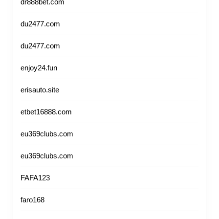
dr888bet.com
du2477.com
du2477.com
enjoy24.fun
erisauto.site
etbet16888.com
eu369clubs.com
eu369clubs.com
FAFA123
faro168