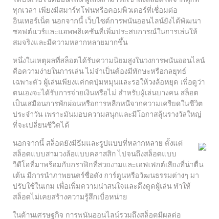
ทุกเวลา เพียงมีสมาร์ทโฟนหรือคอมพิวเตอร์ที่เชื่อมต่อ
อินเทอร์เน็ต นอกจากนี้ เว็บไซต์การพนันออนไลน์ยังได้พัฒนา
ซอฟต์แวร์และแอพพลิเคชันที่เพิ่มประสบการณ์ในการเล่นให้
สมจริงและมีความหลากหลายมากขึ้น
หนึ่งในเหตุผลที่สล็อตได้รับความนิยมสูงในวงการพนันออนไลน์
คือความง่ายในการเล่น ไม่จำเป็นต้องมีทักษะหรือกลยุทธ์
เฉพาะตัว ผู้เล่นเพียงแค่กดปุ่มหมุนและรอให้วงล้อหยุด เพื่อดูว่า
ตนเองจะได้รับการจ่ายเงินหรือไม่ สำหรับผู้เล่นบางคน สล็อต
เป็นเสมือนการพักผ่อนหรือการหลีกหนีจากความเครียดในชีวิต
ประจำวัน เพราะมันมอบความสนุกและมีโอกาสลุ้นรางวัลใหญ่
ที่จะเปลี่ยนชีวิตได้
นอกจากนี้ สล็อตยังมีธีมและรูปแบบที่หลากหลาย ตั้งแต่
สล็อตแบบสามวงล้อแบบคลาสสิก ไปจนถึงสล็อตแบบ
วีดีโอที่มาพร้อมกับกราฟิกที่สวยงามและเอฟเฟกต์เสียงที่น่าตื่น
เต้น มีการนำภาพยนตร์ชื่อดัง การ์ตูนหรือวัฒนธรรมต่างๆ มา
ปรับใช้ในเกม เพื่อเพิ่มความน่าสนใจและดึงดูดผู้เล่น ทำให้
สล็อตไม่เคยสร้างความรู้สึกเบื่อหน่าย
ในด้านเศรษฐกิจ การพนันออนไลน์รวมถึงสล็อตมีผลต่อ