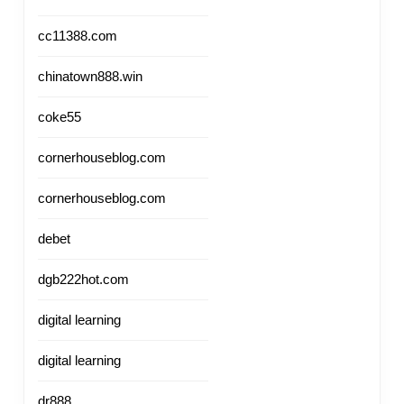
cc11388.com
chinatown888.win
coke55
cornerhouseblog.com
cornerhouseblog.com
debet
dgb222hot.com
digital learning
digital learning
dr888