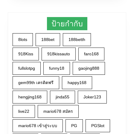
ได้
ตลอ
ป้ายกำกับ
ทั้ง
วัน}
8lots
188bet
188betth
Top
31
918Kiss
918kissauto
faro168
by
fullslotpg
funny18
gaojing888
Lili
gem99th เครดิตฟรี
happy168
hengjing168
jinda55
Joker123
live22
mario678 สมัคร
mario678 เข้าสู่ระบบ
PG
PGSlot