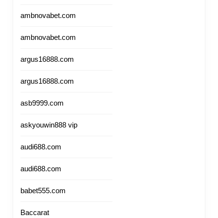
ambnovabet.com
ambnovabet.com
argus16888.com
argus16888.com
asb9999.com
askyouwin888 vip
audi688.com
audi688.com
babet555.com
Baccarat