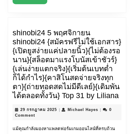
อันดับ
More
ของ
เกม
ใหม่
แตก
Top
shinobi24 5 พฤศจิกายน
ไว
62
shinobi24 {สมัครฟรีไม่ใช้เอกสาร}
ต่อ
by
{เปิดยูสง่ายแค่ปลายนิ้ว}{ไม่ต้องรอ
รอบ
Brandi
นาน}{สล็อตมาแรงโบนัสเข้าชัวร์}
และ
{เล่นง่ายแตกจริง}{เริ่มต้นเบทต่ำ
โบนัส
ก็ได้กำไร}{คาสิโนสดจ่ายจริงทุก
สะสม
ตา}{ถ่ายทอดสดไม่มีดีเลย์}{เดิมพัน
พร้อม
shin
ได้ตลอดทั้งวัน} Top 31 by Liliana
กัน
5
ข้อมูล
29
Michael
29 กรกฎาคม 2025
Michael Hayes
0
|
|
พฤศ
สด
กรกฎาคม
Hayes
Comment
shin
ไม่
2025
แม้คุณกำลังมองหาแพลตฟอร์มเกมออนไลน์ที่ครบถ้วน
{สมั
ดีเลย์