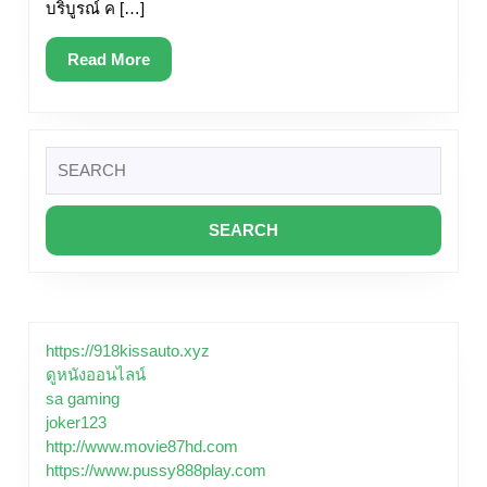
บริบูรณ์ ค […]
ฟรี
แนะนำ
ไม่
ได้
Read
Read More
ใช้
More
ใกล้
เอกส
เคียง
{เปิด
ความ
Search
ยู
ชอบ
for:
สง่า
Top
ย
98
แค่
by
ปลา
Willie
นิ้ว}
https://918kissauto.xyz
ดูหนังออนไลน์
{ไม่
sa gaming
ต้อง
joker123
รอ
http://www.movie87hd.com
https://www.pussy888play.com
นาน