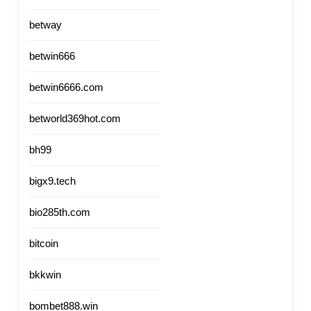
betway
betwin666
betwin6666.com
betworld369hot.com
bh99
bigx9.tech
bio285th.com
bitcoin
bkkwin
bombet888.win