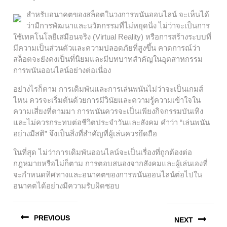
สำหรับอนาคตของสล็อตในวงการพนันออนไลน์ จะเห็นได้
ว่ามีการพัฒนาและนวัตกรรมที่ไม่หยุดนิ่ง ไม่ว่าจะเป็นการ
ใช้เทคโนโลยีเสมือนจริง (Virtual Reality) หรือการสร้างระบบที่
มีความเป็นส่วนตัวและความปลอดภัยที่สูงขึ้น คาดการณ์ว่า
สล็อตจะยังคงเป็นที่นิยมและมีบทบาทสำคัญในอุตสาหกรรม
การพนันออนไลน์อย่างต่อเนื่อง
อย่างไรก็ตาม การเดิมพันและการเล่นพนันไม่ว่าจะเป็นเกมส์
ไหน ควรจะเริ่มต้นด้วยการมีวินัยและความรู้ความเข้าใจใน
ความเสี่ยงที่ตามมา การพนันควรจะเป็นเพียงกิจกรรมบันเทิง
และไม่ควรกระทบต่อชีวิตประจำวันและสังคม คำว่า “เล่นพนัน
อย่างมีสติ” จึงเป็นสิ่งที่สำคัญที่ผู้เล่นควรยึดถือ
ในที่สุด ไม่ว่าการเดิมพันออนไลน์จะเป็นเรื่องที่ถูกต้องต่อ
กฎหมายหรือไม่ก็ตาม การตอบสนองจากสังคมและผู้เล่นเองที่
จะกำหนดทิศทางและอนาคตของการพนันออนไลน์ต่อไปใน
อนาคตได้อย่างมีความรับผิดชอบ
Previous
แนะแนว
Nex
post:
pos
PREVIOUS
เรื่อง
NEXT