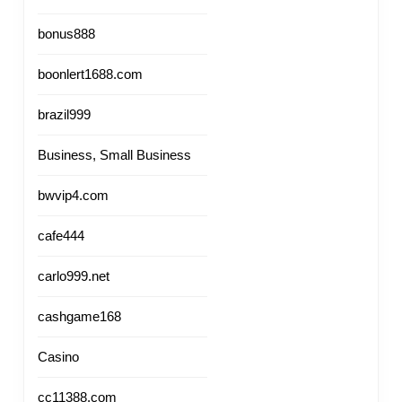
bonus888
boonlert1688.com
brazil999
Business, Small Business
bwvip4.com
cafe444
carlo999.net
cashgame168
Casino
cc11388.com