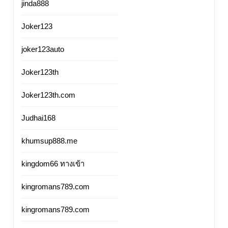
jinda888
Joker123
joker123auto
Joker123th
Joker123th.com
Judhai168
khumsup888.me
kingdom66 ทางเข้า
kingromans789.com
kingromans789.com