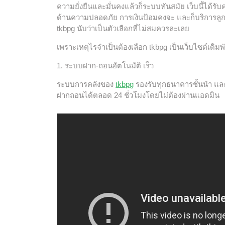
ความยั่งยืนและมั่นคงแล้วก็ระบบทันสมัย เว็บนี้ได้ร
ด้านความปลอดภัย การเงินป้อมคงจะ และก็บริการลูกค้
tkbpg นับว่าเป็นตัวเลือกที่ไม่สมควรละเลย
เพราะเหตุไรจำเป็นต้องเลือก tkbpg เป็นเว็บไซต์เดิม
1. ระบบฝาก-ถอนอัตโนมัติ เร็ว
ระบบการคลังของ
tkbpg
รองรับทุกธนาคารชั้นนำ และก็
ฝากถอนได้ตลอด 24 ชั่วโมงโดยไม่ต้องผ่านแอดมิน