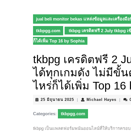
jual beli monitor bekas แหล่งข้อมูลและเครื่องมื
tkbpgg.com
tkbpg เครดิตฟรี 2 July tkbpg เข้า
ก็ได้เพิ่ม Top 16 by Sophia
tkbpg เครดิตฟรี 2 Ju
ได้ทุกเกมดัง ไม่มีขั้
ไหร่ก็ได้เพิ่ม Top 1
25
Michae
25 มิถุนายน 2025
Michael Hayes
|
|
มิถุนายน
Hayes
2025
Categories:
tkbpgg.com
tkbpg เป็นแพลตฟอร์มพนันออนไลน์ที่ให้บริการครอบคล