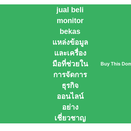
jual beli
monitor
bekas
แหล่งข้อมูล
และเครื่อง
มือที่ช่วยใน
n
Buy This Do
การจัดการ
ธุรกิจ
ออนไลน์
อย่าง
เชี่ยวชาญ