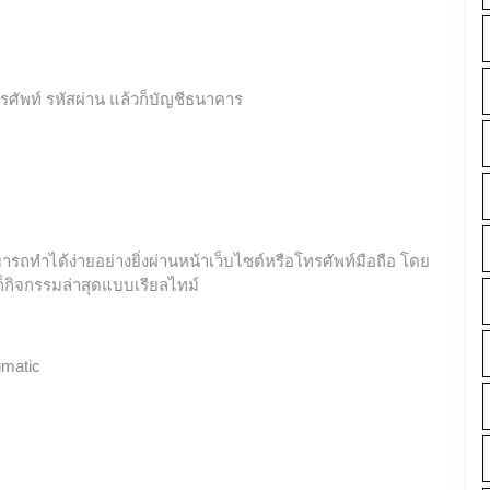
ศัพท์ รหัสผ่าน แล้วก็บัญชีธนาคาร
มารถทำได้ง่ายอย่างยิ่งผ่านหน้าเว็บไซต์หรือโทรศัพท์มือถือ โดย
็กิจกรรมล่าสุดแบบเรียลไทม์
gmatic