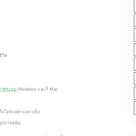
ีวิต
้าสู่ระบบ
Windows และก็ Mac
ือโดยเฉพาะอย่างยิ่ง
้ทุกการพนัน