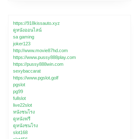
https://918kissauto.xyz
ดูหนังออนไลน์
sa gaming
joker123
http://www.movie87hd.com
https://www.pussy888play.com
https://pussy888win.com
sexybaccarat
https://www.pgslot.golf
pgslot
pg99
fullslot
live22slot
หนังชนโรง
ดูหนังฟรี
ดูหนังชนโรง
slot168