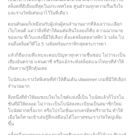
สล็อตที่ดีเยี่ยมที่สุดในประเทศไทย ศูนย์รวมทุกความรื่นเริงใจ
และรางวัลพิเศษเอาไว้ในที่เดียว
ตอนต้นผมก็เหมือนกับผู้เล่นผู้คนจำนวนมากที่ลังเลว่าจะเลือก
เว็บไหนดี แต่ว่าสิ่งที่ทำให้ผมตัดสินใจลองก็คือ ความมากมาย
ของเกม ที่เว็บแห่งนี้มีให้เลือก ตั้งแต่สล็อตคลาสสิก 3 วงล้อ ไป
จนถึงสล็อตวิดีโอ 5 วงล้อพร้อมกราฟิกสุดตระการตา
แล้วก็ธีมเกมที่แทบจะตอบปัญหาทุกความชื่นชอบ ไม่ว่าจะเป็น
เสี่ยงอันตราย แฟนตาซี หรือแม้กระทั่งสล็อตแนวไทยๆที่ทำให้
เกิดความรู้สึกคุ้นเคย
โบนัสและรางวัลพิเศษที่ทำให้ตื่นเต้น ufawinner เกมที่มีให้เลือก
จำนวนมาก
สิ่งหนึ่งที่ทำให้ผมชอบใจเว็บไซต์แห่งนี้เป็น โบนัสแล้วก็โปรโม
ชั่นที่มีให้ตลอด ไม่ว่าจะเป็นโบนัสลงทะเบียนเป็นสมาชิกใหม่
โบนัสฝากครั้งแรก หรือโปรโมชั่นแจกเครดิตฟรีรายวัน ทำให้
เมื่อใดก็ตามเข้าเล่นรู้สึกเสมือนได้โอกาสชนะรางวัลใหญ่เพิ่ม
ขึ้น
ครั้งหนึ่งผมทดลองเล่นเกมสล็อตธีมผจญภัยแล้วก็ได้เจอ ฟีเจอร์