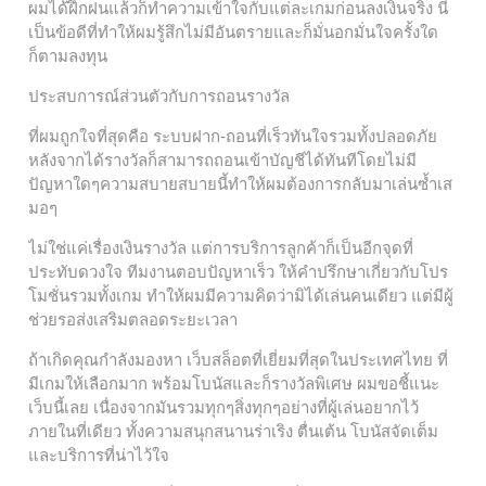
ผมได้ฝึกฝนแล้วก็ทำความเข้าใจกับแต่ละเกมก่อนลงเงินจริง นี่
เป็นข้อดีที่ทำให้ผมรู้สึกไม่มีอันตรายและก็มั่นอกมั่นใจครั้งใด
ก็ตามลงทุน
ประสบการณ์ส่วนตัวกับการถอนรางวัล
ที่ผมถูกใจที่สุดคือ ระบบฝาก-ถอนที่เร็วทันใจรวมทั้งปลอดภัย
หลังจากได้รางวัลก็สามารถถอนเข้าบัญชีได้ทันทีโดยไม่มี
ปัญหาใดๆความสบายสบายนี้ทำให้ผมต้องการกลับมาเล่นซ้ำเส
มอๆ
ไม่ใช่แค่เรื่องเงินรางวัล แต่การบริการลูกค้าก็เป็นอีกจุดที่
ประทับดวงใจ ทีมงานตอบปัญหาเร็ว ให้คำปรึกษาเกี่ยวกับโปร
โมชั่นรวมทั้งเกม ทำให้ผมมีความคิดว่ามิได้เล่นคนเดียว แต่มีผู้
ช่วยรอส่งเสริมตลอดระยะเวลา
ถ้าเกิดคุณกำลังมองหา เว็บสล็อตที่เยี่ยมที่สุดในประเทศไทย ที่
มีเกมให้เลือกมาก พร้อมโบนัสและก็รางวัลพิเศษ ผมขอชี้แนะ
เว็บนี้เลย เนื่องจากมันรวมทุกๆสิ่งทุกๆอย่างที่ผู้เล่นอยากไว้
ภายในที่เดียว ทั้งความสนุกสนานร่าเริง ตื่นเต้น โบนัสจัดเต็ม
และบริการที่น่าไว้ใจ