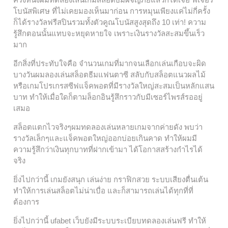
โบนัสพิเศษ ที่ไม่เคยมองเห็นมาก่อน การหมุนเพียงแค่ไม่กี่ครั้ง
ก็ได้รางวัลฟรีสปินรวมทั้งตัวคูณโบนัสสูงสุดถึง 10 เท่า! ความ
รู้สึกตอนนั้นแทบจะหยุดหายใจ เพราะเงินรางวัลสะสมขึ้นเร็ว
มาก
อีกสิ่งที่ประทับใจคือ จำนวนเกมที่มากจนเลือกเล่นเกือบจะผิด
บางวันผมลองเล่นสล็อตธีมแฟนตาซี สลับกับสล็อตแนวผลไม้
หรือเกมโปรเกรสซีฟแจ็คพอตที่มีรางวัลใหญ่สะสมเป็นหลักแสน
บาท ทำให้เมื่อใดก็ตามล็อกอินรู้สึกราวกับมีเซอร์ไพรส์รออยู่
เสมอ
สล็อตแตกไวจริงๆผมทดลองเล่นหลายเกมจากค่ายดัง พบว่า
รางวัลเล็กๆและแจ็คพอตใหญ่ออกบ่อยเกินคาด ทำให้ผมมี
ความรู้สึกว่าเงินทุกบาทที่ฝากเข้ามา ได้โอกาสสร้างกำไรได้
จริง
ยิ่งไปกว่านี้ เกมยังสนุก เล่นง่าย กราฟิกสวย ระบบเสียงตื่นเต้น
ทำให้การเล่นสล็อตไม่น่าเบื่อ และก็สามารถเล่นได้ทุกที่ที่
ต้องการ
ยิ่งไปกว่านี้ ufabet เว็บยังมีระบบระเบียบทดลองเล่นฟรี ทำให้