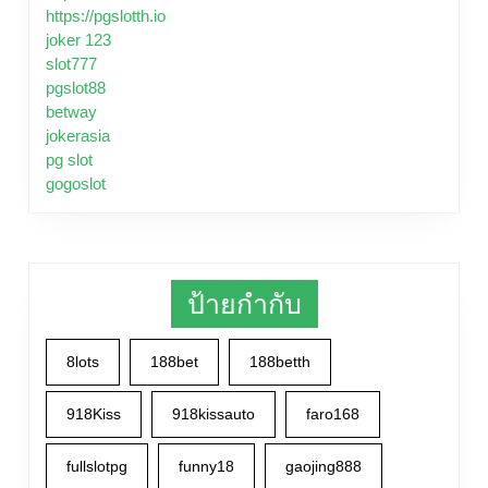
https://pgslotth.io
joker 123
slot777
pgslot88
betway
jokerasia
pg slot
gogoslot
ป้ายกำกับ
8lots
188bet
188betth
918Kiss
918kissauto
faro168
fullslotpg
funny18
gaojing888