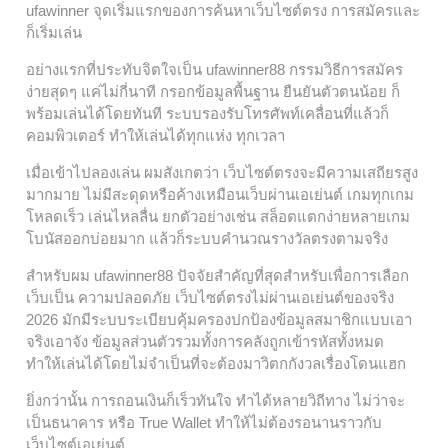
ufawinner จุดเริ่มแรกของการค้นหาเว็บไซต์ตรง การสมัครและ
ก็เริ่มเล่น
อย่างแรกที่ประทับจิตใจเป็น ufawinner88 กรรมวิธีการสมัคร
ง่ายสุดๆ แค่ไม่กี่นาที กรอกข้อมูลพื้นฐาน ยืนยันตัวตนน้อย ก็
พร้อมเล่นได้โดยทันที ระบบรองรับโทรศัพท์เคลื่อนที่แล้วก็
คอมพิวเตอร์ ทำให้เล่นได้ทุกแห่ง ทุกเวลา
เมื่อเข้าไปลองเล่น ผมสังเกตว่า เว็บไซต์ตรงจะมีความเสถียรสูง
มากมาย ไม่มีสะดุดหรือค้างเหมือนเว็บผ่านเอเย่นต์ เกมทุกเกม
โหลดเร็ว เล่นไหลลื่น ยกตัวอย่างเช่น สล็อตแตกง่ายหลายเกม
โบนัสออกบ่อยมาก แล้วก็ระบบคำนวณรางวัลตรงตามจริง
สำหรับผม ufawinner88 ปัจจัยสำคัญที่สุดสำหรับเพื่อการเลือก
เว็บเป็น ความปลอดภัย เว็บไซต์ตรงไม่ผ่านเอเย่นต์ของจริง
2026 มักมีระบบระเบียบคุ้มครองปกป้องข้อมูลสมาชิกแบบเอา
จริงเอาจัง ข้อมูลส่วนตัวรวมทั้งการคลังถูกเข้ารหัสทั้งหมด
ทำให้เล่นได้โดยไม่จำเป็นที่จะต้องมาวิตกกังวลเรื่องโดนแฮก
ยิ่งกว่านั้น การถอนเงินก็เร็วทันใจ ทำได้หลายวิถีทาง ไม่ว่าจะ
เป็นธนาคาร หรือ True Wallet ทำให้ไม่ต้องรอนานราวกับ
เว็บไซต์เอเย่นต์