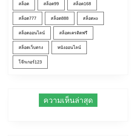
สล็อต
สล็อต99
สล็อต168
สล็อต777
สล็อต888
สล็อตxo
สล็อตออนไลน์
สล็อตเครดิตฟรี
สล็อตเว็บตรง
หนังออนไลน์
โจ๊กเกอร์123
ความเห็นล่าสุด