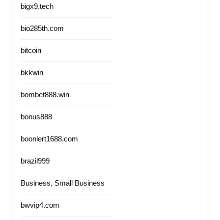
bigx9.tech
bio285th.com
bitcoin
bkkwin
bombet888.win
bonus888
boonlert1688.com
brazil999
Business, Small Business
bwvip4.com